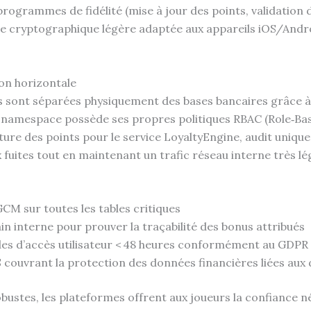
 programmes de fidélité (mise à jour des points, validation
cryptographique légère adaptée aux appareils iOS/Androi
on horizontale
ts sont séparées physiquement des bases bancaires grâce 
namespace possède ses propres politiques RBAC (Role‑Base
iture des points pour le service LoyaltyEngine, audit uniq
x fuites tout en maintenant un trafic réseau interne très lé
CM sur toutes les tables critiques
in interne pour prouver la traçabilité des bonus attribués
s d’accès utilisateur < 48 heures conformément au GDPR
couvrant la protection des données financières liées aux d
ustes, les plateformes offrent aux joueurs la confiance 