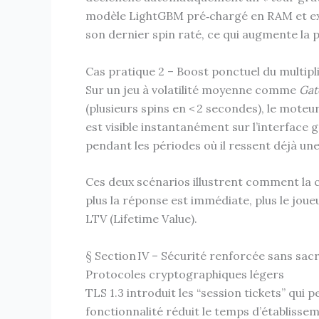
modèle LightGBM pré‑chargé en RAM et exé
son dernier spin raté, ce qui augmente la pr
Cas pratique 2 – Boost ponctuel du multipl
Sur un jeu à volatilité moyenne comme
Gat
(plusieurs spins en < 2 secondes), le mote
est visible instantanément sur l’interfac
pendant les périodes où il ressent déjà un
Ces deux scénarios illustrent comment la c
plus la réponse est immédiate, plus le jou
LTV (Lifetime Value).
§️ Section IV – Sécurité renforcée sans sacri
Protocoles cryptographiques légers
TLS 1.3 introduit les “session tickets” qui
fonctionnalité réduit le temps d’établisse