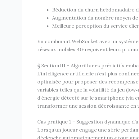
Réduction du churn hebdomadaire de
Augmentation du nombre moyen de par
Meilleure perception du service clie
En combinant WebSocket avec un système d
réseaux mobiles 4G reçoivent leurs promot
§️ Section III – Algorithmes prédictifs emb
L’intelligence artificielle n’est plus conf
optimisée pour proposer des récompenses 
variables telles que la volatilité du jeu (lo
d’énergie détecté sur le smartphone (via c
transformer une session décroissante en
Cas pratique 1 – Suggestion dynamique d’u
Lorsqu’un joueur engage une série perdan
déclenche automatiquement un « tour gratuit