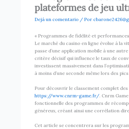
plateformes de jeu ult
Dejá un comentario
/ Por
cbarone2426@g
« Programmes de fidélité et performances é
Le marché du casino en ligne évolue à la vi
passe d’une application mobile à une autre 
critère décisif qui influence le taux de conv
investissent massivement dans l’optimisat
à moins d’une seconde même lors des pics de trafi
Pour découvrir le classement complet des m
https://www.cnrm-game.fr/
. Cnrm Game s
fonctionnelle des programmes de récompens
généreux, créant ainsi une corrélation dire
Cet article se concentrera sur les program