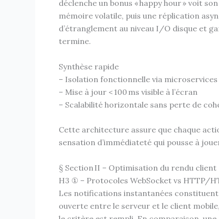
déclenche un bonus « happy hour » voit so
mémoire volatile, puis une réplication asy
d’étranglement au niveau I/O disque et gar
termine.
Synthèse rapide
– Isolation fonctionnelle via microservices
– Mise à jour < 100 ms visible à l’écran
– Scalabilité horizontale sans perte de co
Cette architecture assure que chaque action
sensation d’immédiateté qui pousse à joue
§️ Section II – Optimisation du rendu clien
H3 ① – Protocoles WebSocket vs HTTP/HTT
Les notifications instantanées constituen
ouverte entre le serveur et le client mobi
le critère est rempli. En comparaison, un