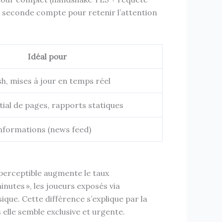
e seconde compte pour retenir l’attention
Idéal pour
h, mises à jour en temps réel
ial de pages, rapports statiques
informations (news feed)
perceptible augmente le taux
nutes », les joueurs exposés via
ue. Cette différence s’explique par la
s elle semble exclusive et urgente.