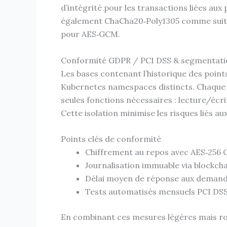
d’intégrité pour les transactions liées aux
également ChaCha20‑Poly1305 comme suite 
pour AES‑GCM.
Conformité GDPR / PCI DSS & segmentati
Les bases contenant l’historique des poin
Kubernetes namespaces distincts. Chaque 
seules fonctions nécessaires : lecture/écr
Cette isolation minimise les risques liés au
Points clés de conformité
Chiffrement au repos avec AES‑256 G
Journalisation immuable via blockcha
Délai moyen de réponse aux demande
Tests automatisés mensuels PCI DSS 
En combinant ces mesures légères mais rob