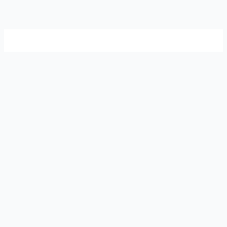
Ir
al
contenido