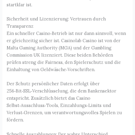
startklar ist.
Sicherheit und Lizenzierung: Vertrauen durch
Transparenz
Ein schneller Casino‑Betrieb ist nur dann sinnvoll, wenn
er gleichzeitig sicher ist. Casinolab Casino ist von der
Malta Gaming Authority (MGA) und der Gambling
Commission UK lizenziert. Diese beiden Behörden
prüfen streng die Fairness, den Spielerschutz und die
Einhaltung von Geldwäsche‑Vorschriften.
Der Schutz persönlicher Daten erfolgt über
256‑Bit‑SSL‑Verschlüsselung, die dem Bankensektor
entspricht. Zusätzlich bietet das Casino
Selbst‑Ausschluss‑Tools, Einzahlungs‑Limits und
Verlust‑Grenzen, um verantwortungsvolles Spielen zu
fördern.
Schnelle Auszahlungen: Der wahre Unterschied