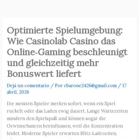
Ir
al
contenido
Optimierte Spielumgebung:
Wie Casinolab Casino das
Online‑Gaming beschleunigt
und gleichzeitig mehr
Bonuswert liefert
Dejá un comentario
/ Por
cbarone2426@gmail.com
/
17
abril, 2026
Die meisten Spieler merken sofort, wenn ein Spiel
ruckelt oder das Laden ewig dauert. Lange Wartezeiten
mindern den Spielspaß und können sogar die
Gewinnchancen beeinflussen, weil die Konzentration
leidet. Moderne Spieler erwarten Blitz‑Ladezeiten,