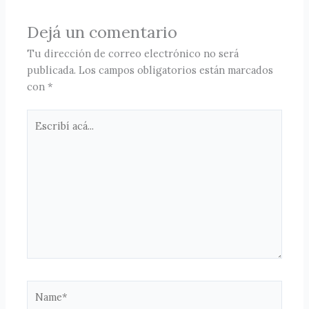
Dejá un comentario
Tu dirección de correo electrónico no será
publicada.
Los campos obligatorios están marcados
con
*
Escribí
acá...
Name*