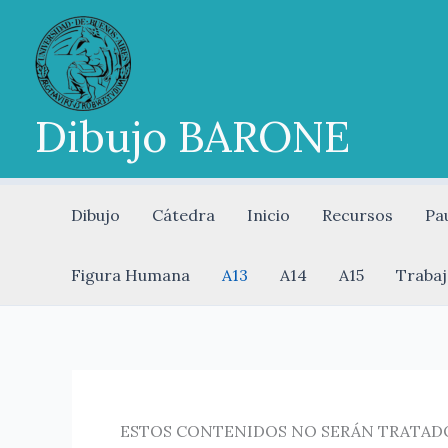
Ir
al
contenido
Dibujo BARONE
Dibujo
Cátedra
Inicio
Recursos
Pa
Figura Humana
A13
A14
A15
Trabaj
ESTOS CONTENIDOS NO SERÁN TRATADO