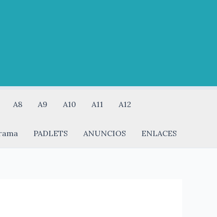
A8
A9
A10
A11
A12
rama
PADLETS
ANUNCIOS
ENLACES