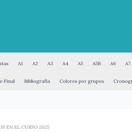
utas
A1
A2
A3
A4
A5
A5B
A6
A7
o Final
Bibliografía
Colores por grupos
Cronog
S EN EL CURSO 2025