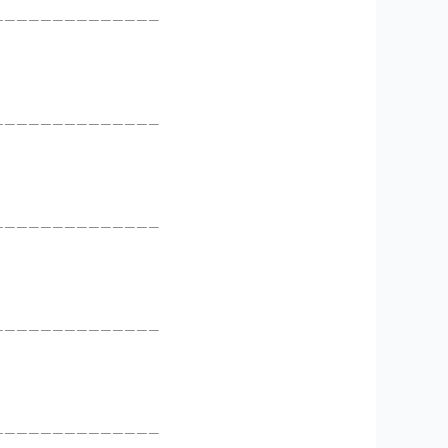
______________
______________
______________
______________
______________