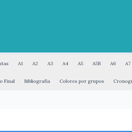
utas
A1
A2
A3
A4
A5
A5B
A6
A7
o Final
Bibliografía
Colores por grupos
Cronog