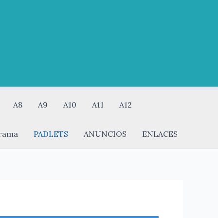
A8
A9
A10
A11
A12
rama
PADLETS
ANUNCIOS
ENLACES