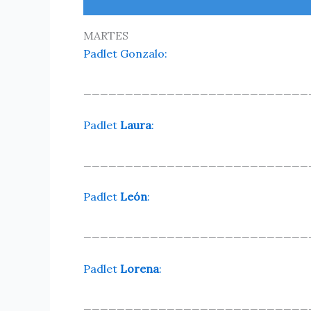
MARTES
Padlet Gonzalo:
___________________________
Padlet
Laura
:
___________________________
Padlet
León
:
___________________________
Padlet
Lorena
:
___________________________