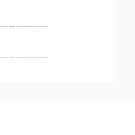
______________
______________