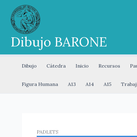
Ir
al
contenido
Dibujo BARONE
Dibujo
Cátedra
Inicio
Recursos
Pa
Figura Humana
A13
A14
A15
Trabaj
PADLETS