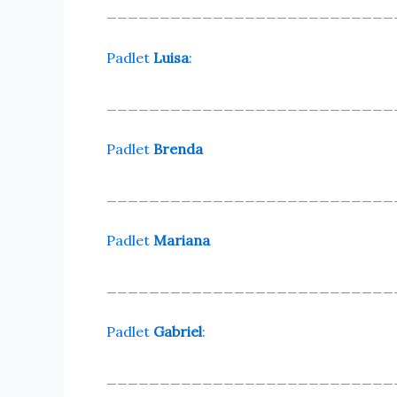
___________________________
Padlet
Luisa
:
___________________________
Padlet
Brenda
___________________________
Padlet
Mariana
___________________________
Padlet
Gabriel
:
___________________________