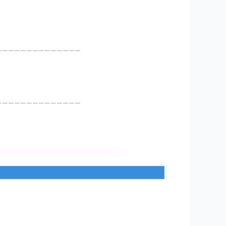
______________
______________