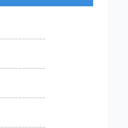
______________
______________
______________
______________