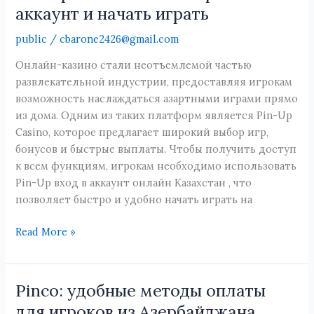
аккаунт и начать играть
бонусы
и
public
/
cbarone2426@gmail.com
акции
Онлайн-казино стали неотъемлемой частью
для
развлекательной индустрии, предоставляя игрокам
игроков
возможность наслаждаться азартными играми прямо
из дома. Одним из таких платформ является Pin-Up
Casino, которое предлагает широкий выбор игр,
бонусов и быстрые выплаты. Чтобы получить доступ
к всем функциям, игрокам необходимо использовать
Pin-Up вход в аккаунт онлайн Казахстан , что
позволяет быстро и удобно начать играть на
Pin-
Read More »
Up
Casino:
как
Pinco: удобные методы оплаты
быстро
для игроков из Азербайджана