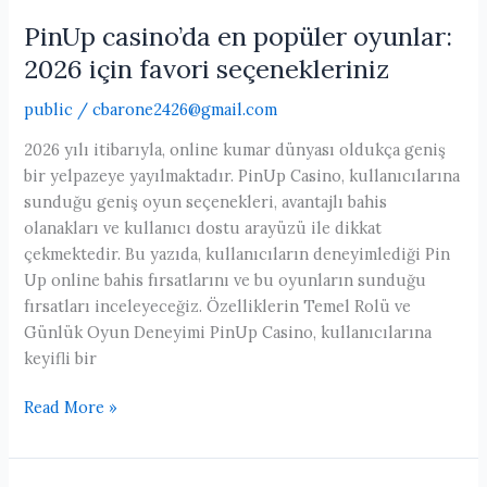
slots
PinUp casino’da en popüler oyunlar:
más
2026 için favori seçenekleriniz
populares
en
public
/
cbarone2426@gmail.com
Lucky
2026 yılı itibarıyla, online kumar dünyası oldukça geniş
Dreams:
bir yelpazeye yayılmaktadır. PinUp Casino, kullanıcılarına
diversión
sunduğu geniş oyun seçenekleri, avantajlı bahis
y
olanakları ve kullanıcı dostu arayüzü ile dikkat
grandes
çekmektedir. Bu yazıda, kullanıcıların deneyimlediği Pin
premios
Up online bahis fırsatlarını ve bu oyunların sunduğu
esperándote
fırsatları inceleyeceğiz. Özelliklerin Temel Rolü ve
Günlük Oyun Deneyimi PinUp Casino, kullanıcılarına
keyifli bir
PinUp
Read More »
casino’da
en
popüler