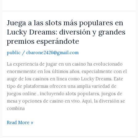
pelaamista
vinkkejä
turvalliseen
Juega a las slots más populares en
rahapelaamiseen
Lucky Dreams: diversión y grandes
premios esperándote
public
/
cbarone2426@gmail.com
La experiencia de jugar en un casino ha evolucionado
enormemente en los últimos años, especialmente con el
auge de los casinos en línea como Lucky Dreams. Este
tipo de plataformas ofrecen una amplia variedad de
juegos online , incluyendo slots populares, juegos de
mesa y opciones de casino en vivo. Aquí, la diversión se
combina
Juega
Read More »
a
las