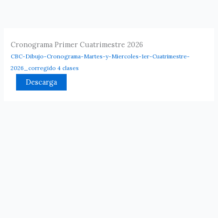
Ir
al
contenido
Cronograma Primer Cuatrimestre 2026
CBC-Dibujo-Cronograma-Martes-y-Miercoles-1er-Cuatrimestre-
2026_corregido 4 clases
Descarga