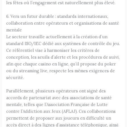
les fêtes où l’engagement est naturellement plus élevé.
6. Vers un futur durable : standards internationaux,
collaboration entre opérateurs et organisations de santé
mentale
Le secteur travaille actuellement à la création d’un
standard ISO/IEC dédié aux systèmes de contrôle du jeu.
Ce référentiel vise à harmoniser les critères de
conception, les seuils d’alerte et les procédures de suivi,
afin que chaque casino en ligne, qu’il propose du poker
ou du streaming live, respecte les mêmes exigences de
sécurité.
Parallèlement, plusieurs opérateurs ont signé des
accords de partenariat avec des associations de santé
mentale, telles que l’Association Française de Lutte
contre l’Addiction aux Jeux (AFLAJ). Ces collaborations
permettent de proposer aux joueurs en difficulté un
accès direct à des lignes d’assistance téléphonique, ainsi