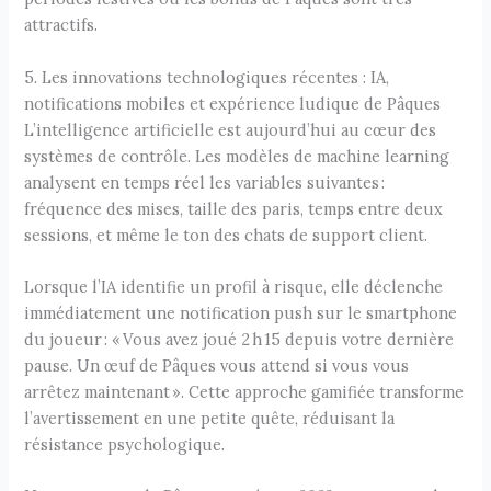
attractifs.
5. Les innovations technologiques récentes : IA,
notifications mobiles et expérience ludique de Pâques
L’intelligence artificielle est aujourd’hui au cœur des
systèmes de contrôle. Les modèles de machine learning
analysent en temps réel les variables suivantes :
fréquence des mises, taille des paris, temps entre deux
sessions, et même le ton des chats de support client.
Lorsque l’IA identifie un profil à risque, elle déclenche
immédiatement une notification push sur le smartphone
du joueur : « Vous avez joué 2 h 15 depuis votre dernière
pause. Un œuf de Pâques vous attend si vous vous
arrêtez maintenant ». Cette approche gamifiée transforme
l’avertissement en une petite quête, réduisant la
résistance psychologique.