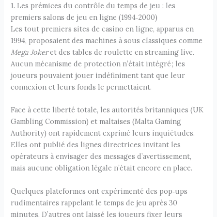
1. Les prémices du contrôle du temps de jeu : les
premiers salons de jeu en ligne (1994‑2000)
Les tout premiers sites de casino en ligne, apparus en
1994, proposaient des machines à sous classiques comme
Mega Joker
et des tables de roulette en streaming live.
Aucun mécanisme de protection n’était intégré ; les
joueurs pouvaient jouer indéfiniment tant que leur
connexion et leurs fonds le permettaient.
Face à cette liberté totale, les autorités britanniques (UK
Gambling Commission) et maltaises (Malta Gaming
Authority) ont rapidement exprimé leurs inquiétudes.
Elles ont publié des lignes directrices invitant les
opérateurs à envisager des messages d’avertissement,
mais aucune obligation légale n’était encore en place.
Quelques plateformes ont expérimenté des pop‑ups
rudimentaires rappelant le temps de jeu après 30
minutes. D’autres ont laissé les joueurs fixer leurs