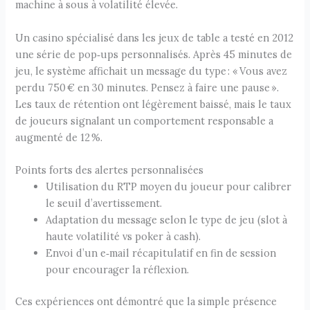
machine à sous à volatilité élevée.
Un casino spécialisé dans les jeux de table a testé en 2012
une série de pop‑ups personnalisés. Après 45 minutes de
jeu, le système affichait un message du type : « Vous avez
perdu 750 € en 30 minutes. Pensez à faire une pause ».
Les taux de rétention ont légèrement baissé, mais le taux
de joueurs signalant un comportement responsable a
augmenté de 12 %.
Points forts des alertes personnalisées
Utilisation du RTP moyen du joueur pour calibrer
le seuil d’avertissement.
Adaptation du message selon le type de jeu (slot à
haute volatilité vs poker à cash).
Envoi d’un e‑mail récapitulatif en fin de session
pour encourager la réflexion.
Ces expériences ont démontré que la simple présence