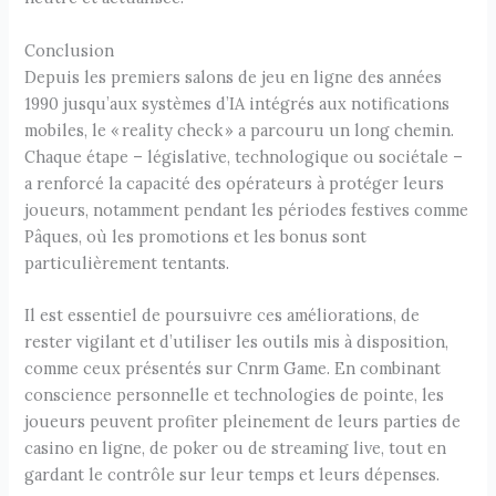
Conclusion
Depuis les premiers salons de jeu en ligne des années
1990 jusqu’aux systèmes d’IA intégrés aux notifications
mobiles, le « reality check » a parcouru un long chemin.
Chaque étape – législative, technologique ou sociétale –
a renforcé la capacité des opérateurs à protéger leurs
joueurs, notamment pendant les périodes festives comme
Pâques, où les promotions et les bonus sont
particulièrement tentants.
Il est essentiel de poursuivre ces améliorations, de
rester vigilant et d’utiliser les outils mis à disposition,
comme ceux présentés sur Cnrm Game. En combinant
conscience personnelle et technologies de pointe, les
joueurs peuvent profiter pleinement de leurs parties de
casino en ligne, de poker ou de streaming live, tout en
gardant le contrôle sur leur temps et leurs dépenses.