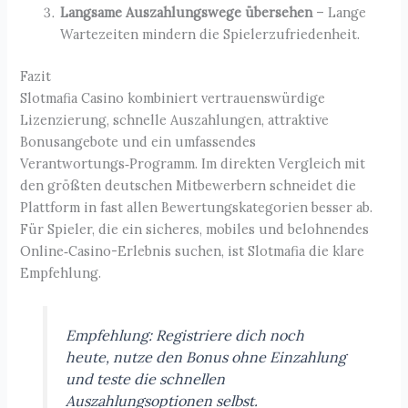
Langsame Auszahlungswege übersehen
– Lange
Wartezeiten mindern die Spielerzufriedenheit.
Fazit
Slotmafia Casino kombiniert vertrauenswürdige
Lizenzierung, schnelle Auszahlungen, attraktive
Bonusangebote und ein umfassendes
Verantwortungs‑Programm. Im direkten Vergleich mit
den größten deutschen Mitbewerbern schneidet die
Plattform in fast allen Bewertungskategorien besser ab.
Für Spieler, die ein sicheres, mobiles und belohnendes
Online‑Casino-Erlebnis suchen, ist Slotmafia die klare
Empfehlung.
Empfehlung: Registriere dich noch
heute, nutze den Bonus ohne Einzahlung
und teste die schnellen
Auszahlungsoptionen selbst.