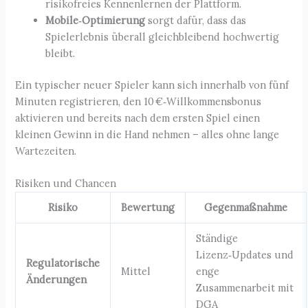
risikofreies Kennenlernen der Plattform.
Mobile‑Optimierung
sorgt dafür, dass das
Spielerlebnis überall gleichbleibend hochwertig
bleibt.
Ein typischer neuer Spieler kann sich innerhalb von fünf
Minuten registrieren, den 10 €‑Willkommensbonus
aktivieren und bereits nach dem ersten Spiel einen
kleinen Gewinn in die Hand nehmen – alles ohne lange
Wartezeiten.
Risiken und Chancen
Risiko
Bewertung
Gegenmaßnahme
Ständige
Lizenz‑Updates und
Regulatorische
Mittel
enge
Änderungen
Zusammenarbeit mit
DGA