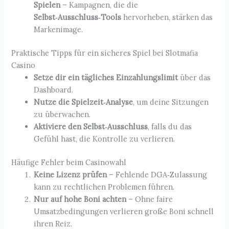
Spielen
– Kampagnen, die die
Selbst‑Ausschluss‑Tools
hervorheben, stärken das
Markenimage.
Praktische Tipps für ein sicheres Spiel bei Slotmafia
Casino
Setze dir ein tägliches Einzahlungslimit
über das
Dashboard.
Nutze die Spielzeit‑Analyse
, um deine Sitzungen
zu überwachen.
Aktiviere den Selbst‑Ausschluss
, falls du das
Gefühl hast, die Kontrolle zu verlieren.
Häufige Fehler beim Casinowahl
Keine Lizenz prüfen
– Fehlende DGA‑Zulassung
kann zu rechtlichen Problemen führen.
Nur auf hohe Boni achten
– Ohne faire
Umsatzbedingungen verlieren große Boni schnell
ihren Reiz.