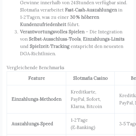
Gewinne innerhalb von 24 Stunden verfügbar sind.
Slotmafia verarbeitet
Fast‑Cash‑Auszahlungen
in
1‑2 Tagen, was zu einer
30 % höheren
Kundenzufriedenheit
führt.
Verantwortungsvolles Spielen
– Die Integration
von
Selbst‑Ausschluss‑Tools
,
Einzahlungs‑Limits
und
Spielzeit‑Tracking
entspricht den neuesten
DGA‑Richtlinien.
Vergleichende Benchmarks
Feature
Slotmafia Casino
B
Kreditkarte,
Kreditk
Einzahlungs‑Methoden
PayPal, Sofort,
PayPal, 
Klarna, Bitcoin
1‑2 Tage
Auszahlungs‑Speed
3‑5 Tag
(E‑Banking)