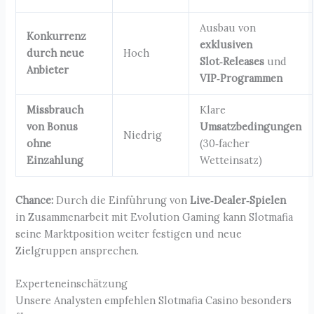
Ausbau von
Konkurrenz
exklusiven
durch neue
Hoch
Slot‑Releases
und
Anbieter
VIP‑Programmen
Missbrauch
Klare
von Bonus
Umsatzbedingungen
Niedrig
ohne
(30‑facher
Einzahlung
Wetteinsatz)
Chance:
Durch die Einführung von
Live‑Dealer‑Spielen
in Zusammenarbeit mit Evolution Gaming kann Slotmafia
seine Marktposition weiter festigen und neue
Zielgruppen ansprechen.
Experteneinschätzung
Unsere Analysten empfehlen Slotmafia Casino besonders