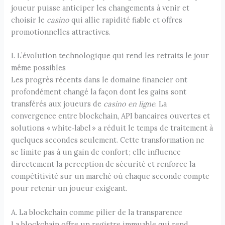
joueur puisse anticiper les changements à venir et
choisir le
casino
qui allie rapidité fiable et offres
promotionnelles attractives.
I. L’évolution technologique qui rend les retraits le jour
même possibles
Les progrès récents dans le domaine financier ont
profondément changé la façon dont les gains sont
transférés aux joueurs de
casino en ligne
. La
convergence entre blockchain, API bancaires ouvertes et
solutions « white‑label » a réduit le temps de traitement à
quelques secondes seulement. Cette transformation ne
se limite pas à un gain de confort ; elle influence
directement la perception de sécurité et renforce la
compétitivité sur un marché où chaque seconde compte
pour retenir un joueur exigeant.
A. La blockchain comme pilier de la transparence
La blockchain offre un registre immuable qui rend