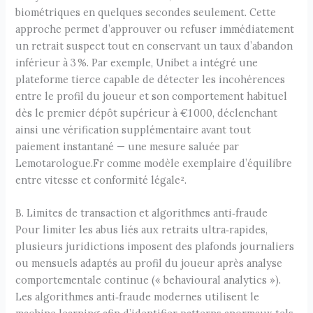
biométriques en quelques secondes seulement. Cette
approche permet d’approuver ou refuser immédiatement
un retrait suspect tout en conservant un taux d’abandon
inférieur à 3 %. Par exemple, Unibet a intégré une
plateforme tierce capable de détecter les incohérences
entre le profil du joueur et son comportement habituel
dès le premier dépôt supérieur à €1 000, déclenchant
ainsi une vérification supplémentaire avant tout
paiement instantané — une mesure saluée par
Lemotarologue.Fr comme modèle exemplaire d’équilibre
entre vitesse et conformité légale².
B. Limites de transaction et algorithmes anti‑fraude
Pour limiter les abus liés aux retraits ultra‑rapides,
plusieurs juridictions imposent des plafonds journaliers
ou mensuels adaptés au profil du joueur après analyse
comportementale continue (« behavioural analytics »).
Les algorithmes anti‑fraude modernes utilisent le