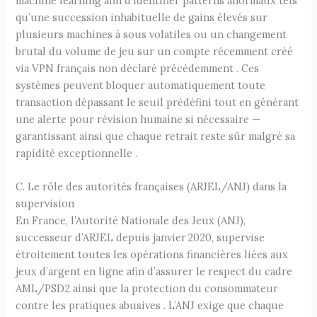
machine learning afin d’identifier patterns anormaux tels
qu’une succession inhabituelle de gains élevés sur
plusieurs machines à sous volatiles ou un changement
brutal du volume de jeu sur un compte récemment créé
via VPN français non déclaré précédemment . Ces
systèmes peuvent bloquer automatiquement toute
transaction dépassant le seuil prédéfini tout en générant
une alerte pour révision humaine si nécessaire —
garantissant ainsi que chaque retrait reste sûr malgré sa
rapidité exceptionnelle .
C. Le rôle des autorités françaises (ARJEL/ANJ) dans la
supervision
En France, l’Autorité Nationale des Jeux (ANJ),
successeur d’ARJEL depuis janvier 2020, supervise
étroitement toutes les opérations financières liées aux
jeux d’argent en ligne afin d’assurer le respect du cadre
AML/PSD2 ainsi que la protection du consommateur
contre les pratiques abusives . L’ANJ exige que chaque