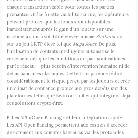
chaque transaction visible pour toutes les parties
prenantes. Grâce à cette visibilité accrue, les opérateurs
peuvent prouver que les fonds sont disponibles
immédiatement après le gain d’un joueur sur une
machine à sous à volatilité élevée comme
Starburst
ou
sur un jeu à RTP élevé tel que
Mega Joker
. De plus,
l’utilisation de contrats intelligents automatise le
versement dès que les conditions du pari sont validées
par le réseau — plus besoin d’intervention humaine ni de
délais bancaires classiques. Cette transparence réduit
considérablement le risque perçu par les joueurs et crée
un climat de confiance propice aux gros dépôts sur des
plateformes telles que Bwin ou Unibet qui intègrent déjà
ces solutions crypto‑first.
B. Les API « Open Banking » et leur intégration rapide
Les API Open Banking permettent aux casinos d’accéder
directement aux comptes bancaires via des protocoles