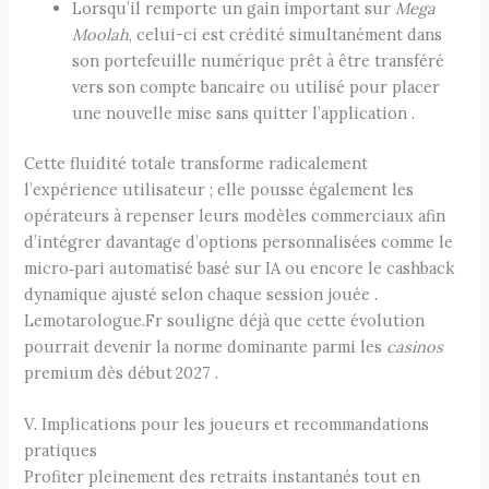
Lorsqu’il remporte un gain important sur
Mega
Moolah
, celui-ci est crédité simultanément dans
son portefeuille numérique prêt à être transféré
vers son compte bancaire ou utilisé pour placer
une nouvelle mise sans quitter l’application .
Cette fluidité totale transforme radicalement
l’expérience utilisateur ; elle pousse également les
opérateurs à repenser leurs modèles commerciaux afin
d’intégrer davantage d’options personnalisées comme le
micro‑pari automatisé basé sur IA ou encore le cashback
dynamique ajusté selon chaque session jouée .
Lemotarologue.Fr souligne déjà que cette évolution
pourrait devenir la norme dominante parmi les
casinos
premium dès début 2027 .
V. Implications pour les joueurs et recommandations
pratiques
Profiter pleinement des retraits instantanés tout en