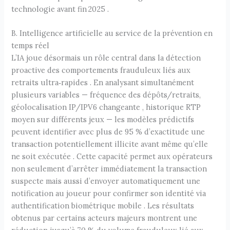
technologie avant fin 2025 .
B. Intelligence artificielle au service de la prévention en
temps réel
L’IA joue désormais un rôle central dans la détection
proactive des comportements frauduleux liés aux
retraits ultra‑rapides . En analysant simultanément
plusieurs variables — fréquence des dépôts/retraits,
géolocalisation IP/IPV6 changeante , historique RTP
moyen sur différents jeux — les modèles prédictifs
peuvent identifier avec plus de 95 % d’exactitude une
transaction potentiellement illicite avant même qu’elle
ne soit exécutée . Cette capacité permet aux opérateurs
non seulement d’arrêter immédiatement la transaction
suspecte mais aussi d’envoyer automatiquement une
notification au joueur pour confirmer son identité via
authentification biométrique mobile . Les résultats
obtenus par certains acteurs majeurs montrent une