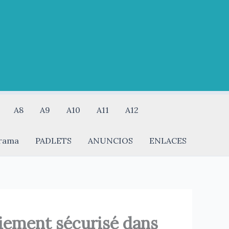
A8
A9
A10
A11
A12
rama
PADLETS
ANUNCIOS
ENLACES
aiement sécurisé dans