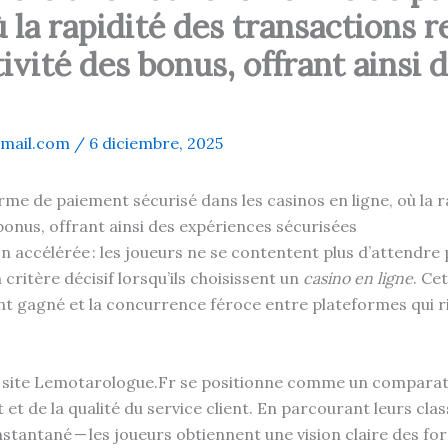
ù la rapidité des transactions r
tivité des bonus, offrant ainsi
mail.com
/
6 diciembre, 2025
rme de paiement sécurisé dans les casinos en ligne, où la r
 bonus, offrant ainsi des expériences sécurisées
ccélérée : les joueurs ne se contentent plus d’attendre p
ritère décisif lorsqu’ils choisissent un
casino en ligne
. Ce
nt gagné et la concurrence féroce entre plateformes qui riv
le site Lemotarologue.Fr se positionne comme un comparat
it et de la qualité du service client. En parcourant leurs c
tantané — les joueurs obtiennent une vision claire des for