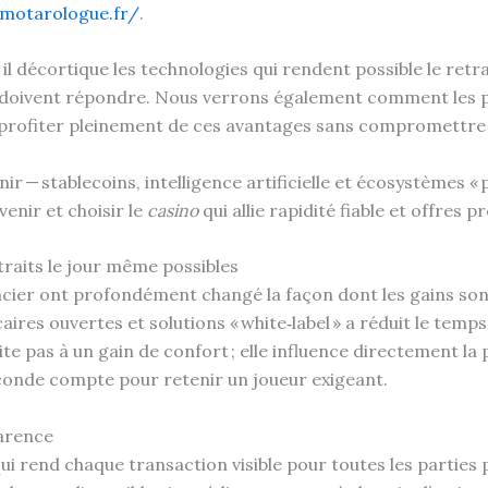
emotarologue.fr/
.
 il décortique les technologies qui rendent possible le ret
rs doivent répondre. Nous verrons également comment les p
 profiter pleinement de ces avantages sans compromettre 
ir — stablecoins, intelligence artificielle et écosystèmes «
enir et choisir le
casino
qui allie rapidité fiable et offres 
etraits le jour même possibles
cier ont profondément changé la façon dont les gains son
ires ouvertes et solutions « white‑label » a réduit le tem
e pas à un gain de confort ; elle influence directement la 
conde compte pour retenir un joueur exigeant.
parence
i rend chaque transaction visible pour toutes les parties p