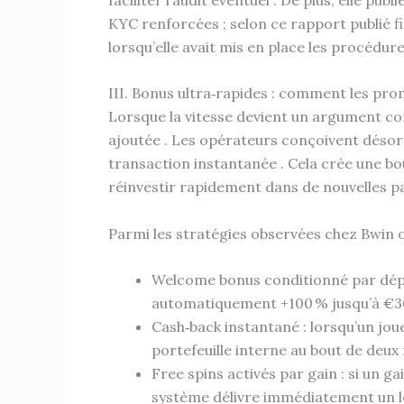
KYC renforcées ; selon ce rapport publié 
lorsqu’elle avait mis en place les procéd
III. Bonus ultra‑rapides : comment les pro
Lorsque la vitesse devient un argument com
ajoutée . Les opérateurs conçoivent désor
transaction instantanée . Cela crée une bou
réinvestir rapidement dans de nouvelles p
Parmi les stratégies observées chez Bwin 
Welcome bonus conditionné par dépôt
automatiquement +100 % jusqu’à €30
Cash‑back instantané : lorsqu’un jou
portefeuille interne au bout de deu
Free spins activés par gain : si un g
système délivre immédiatement un lot