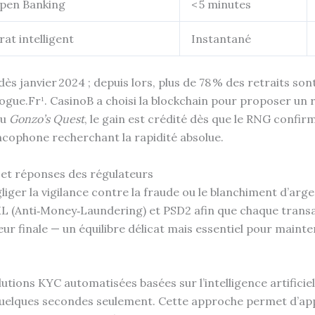
Open Banking
< 5 minutes
rat intelligent
Instantané
ès janvier 2024 ; depuis lors, plus de 78 % des retraits so
gue.Fr¹. CasinoB a choisi la blockchain pour proposer un r
eu
Gonzo’s Quest
, le gain est crédité dès que le RNG confirme
ncophone recherchant la rapidité absolue.
s et réponses des régulateurs
gliger la vigilance contre la fraude ou le blanchiment d’a
ML (Anti‑Money‑Laundering) et PSD2 afin que chaque transa
teur finale — un équilibre délicat mais essentiel pour mainten
lutions KYC automatisées basées sur l’intelligence artificie
 quelques secondes seulement. Cette approche permet d’a