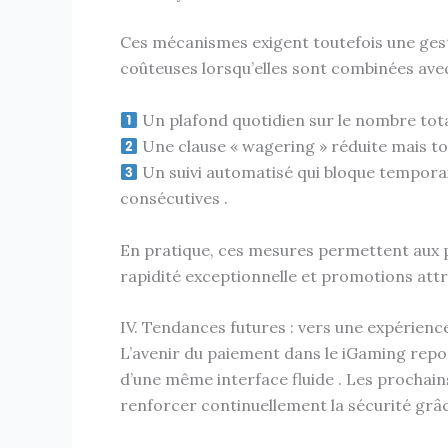
Ces mécanismes exigent toutefois une gest
coûteuses lorsqu’elles sont combinées avec 
Un plafond quotidien sur le nombre tota
Une clause « wagering » réduite mais tou
Un suivi automatisé qui bloque tempora
consécutives .
En pratique, ces mesures permettent aux
rapidité exceptionnelle et promotions attr
IV. Tendances futures : vers une expérienc
L’avenir du paiement dans le iGaming repos
d’une même interface fluide . Les prochai
renforcer continuellement la sécurité grâce