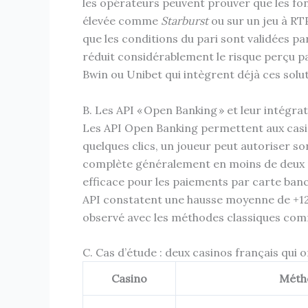
les opérateurs peuvent prouver que les fon
élevée comme
Starburst
ou sur un jeu à RT
que les conditions du pari sont validées pa
réduit considérablement le risque perçu pa
Bwin ou Unibet qui intègrent déjà ces solut
B. Les API « Open Banking » et leur intégra
Les API Open Banking permettent aux casin
quelques clics, un joueur peut autoriser s
complète généralement en moins de deux mi
efficace pour les paiements par carte banc
API constatent une hausse moyenne de +12 
observé avec les méthodes classiques comme
C. Cas d’étude : deux casinos français qui 
Casino
Métho