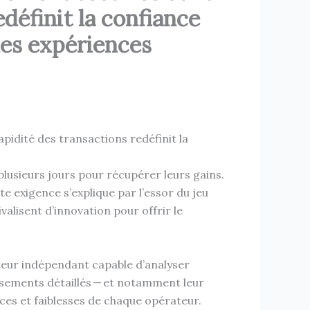
edéfinit la confiance
 des expériences
apidité des transactions redéfinit la
lusieurs jours pour récupérer leurs gains.
tte exigence s’explique par l’essor du jeu
alisent d’innovation pour offrir le
eur indépendant capable d’analyser
lassements détaillés — et notamment leur
ces et faiblesses de chaque opérateur.