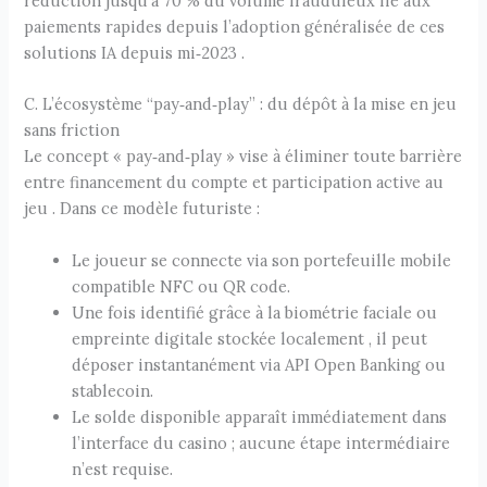
réduction jusqu’à 70 % du volume frauduleux lié aux
paiements rapides depuis l’adoption généralisée de ces
solutions IA depuis mi‑2023 .
C. L’écosystème “pay‑and‑play” : du dépôt à la mise en jeu
sans friction
Le concept « pay‑and‑play » vise à éliminer toute barrière
entre financement du compte et participation active au
jeu . Dans ce modèle futuriste :
Le joueur se connecte via son portefeuille mobile
compatible NFC ou QR code.
Une fois identifié grâce à la biométrie faciale ou
empreinte digitale stockée localement , il peut
déposer instantanément via API Open Banking ou
stablecoin.
Le solde disponible apparaît immédiatement dans
l’interface du casino ; aucune étape intermédiaire
n’est requise.