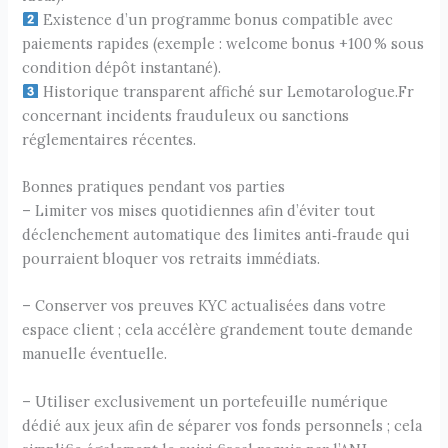
Existence d’un programme bonus compatible avec
paiements rapides (exemple : welcome bonus +100 % sous
condition dépôt instantané).
Historique transparent affiché sur Lemotarologue.Fr
concernant incidents frauduleux ou sanctions
réglementaires récentes.
Bonnes pratiques pendant vos parties
– Limiter vos mises quotidiennes afin d’éviter tout
déclenchement automatique des limites anti‑fraude qui
pourraient bloquer vos retraits immédiats.
– Conserver vos preuves KYC actualisées dans votre
espace client ; cela accélère grandement toute demande
manuelle éventuelle.
– Utiliser exclusivement un portefeuille numérique
dédié aux jeux afin de séparer vos fonds personnels ; cela