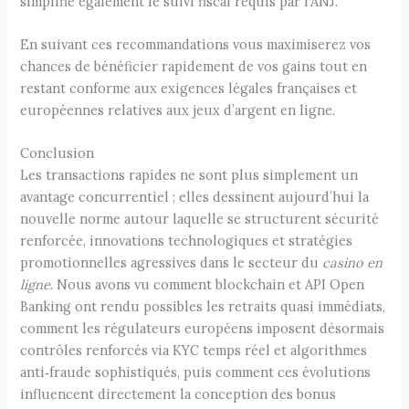
simplifie également le suivi fiscal requis par l’ANJ.
En suivant ces recommandations vous maximiserez vos
chances de bénéficier rapidement de vos gains tout en
restant conforme aux exigences légales françaises et
européennes relatives aux jeux d’argent en ligne.
Conclusion
Les transactions rapides ne sont plus simplement un
avantage concurrentiel ; elles dessinent aujourd’hui la
nouvelle norme autour laquelle se structurent sécurité
renforcée, innovations technologiques et stratégies
promotionnelles agressives dans le secteur du
casino en
ligne
. Nous avons vu comment blockchain et API Open
Banking ont rendu possibles les retraits quasi immédiats,
comment les régulateurs européens imposent désormais
contrôles renforcés via KYC temps réel et algorithmes
anti‑fraude sophistiqués, puis comment ces évolutions
influencent directement la conception des bonus