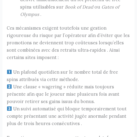
spins utilisables sur
Book of Dead
ou
Gates of
Olympus
.
Ces mécanismes exigent toutefois une gestion
rigoureuse du risque par l’opérateur afin d’éviter que les
promotions ne deviennent trop coûteuses lorsqu’elles
sont combinées avec des retraits ultra‑rapides . Ainsi
certains sites imposent :
Un plafond quotidien sur le nombre total de free
spins attribués via cette méthode.
Une clause « wagering » réduite mais toujours
présente afin que le joueur mise plusieurs fois avant
pouvoir retirer ses gains issus du bonus.
Un suivi automatisé qui bloque temporairement tout
compte présentant une activité jugée anormale pendant
plus de trois heures consécutives .