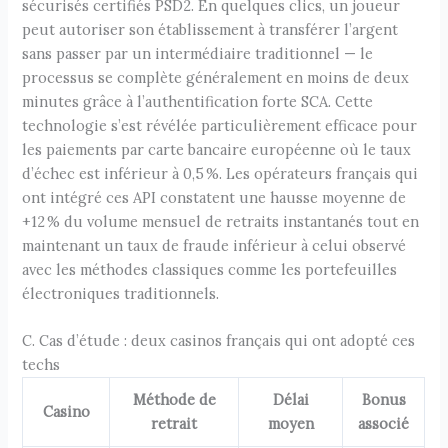
sécurisés certifiés PSD2. En quelques clics, un joueur
peut autoriser son établissement à transférer l’argent
sans passer par un intermédiaire traditionnel — le
processus se complète généralement en moins de deux
minutes grâce à l’authentification forte SCA. Cette
technologie s’est révélée particulièrement efficace pour
les paiements par carte bancaire européenne où le taux
d’échec est inférieur à 0,5 %. Les opérateurs français qui
ont intégré ces API constatent une hausse moyenne de
+12 % du volume mensuel de retraits instantanés tout en
maintenant un taux de fraude inférieur à celui observé
avec les méthodes classiques comme les portefeuilles
électroniques traditionnels.
C. Cas d’étude : deux casinos français qui ont adopté ces
techs
Méthode de
Délai
Bonus
Casino
retrait
moyen
associé