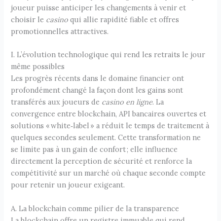
joueur puisse anticiper les changements à venir et
choisir le
casino
qui allie rapidité fiable et offres
promotionnelles attractives.
I. L’évolution technologique qui rend les retraits le jour
même possibles
Les progrès récents dans le domaine financier ont
profondément changé la façon dont les gains sont
transférés aux joueurs de
casino en ligne
. La
convergence entre blockchain, API bancaires ouvertes et
solutions « white‑label » a réduit le temps de traitement à
quelques secondes seulement. Cette transformation ne
se limite pas à un gain de confort ; elle influence
directement la perception de sécurité et renforce la
compétitivité sur un marché où chaque seconde compte
pour retenir un joueur exigeant.
A. La blockchain comme pilier de la transparence
La blockchain offre un registre immuable qui rend