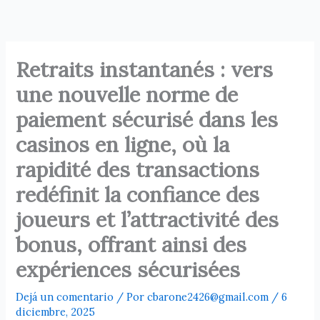
Ir
al
contenido
Retraits instantanés : vers
une nouvelle norme de
paiement sécurisé dans les
casinos en ligne, où la
rapidité des transactions
redéfinit la confiance des
joueurs et l’attractivité des
bonus, offrant ainsi des
expériences sécurisées
Dejá un comentario
/ Por
cbarone2426@gmail.com
/
6
diciembre, 2025