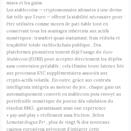
mises et les gains
Les stablecoins — cryptomonnaies adossées à une devise
fiat telle que l’euro — offrent la stabilité nécessaire pour
être utilisées comme moyen de pari fiable tout en
conservant tous les avantages inhérents aux actifs
numériques : transfert quasi‑instantané, frais réduits et
traçabilité totale via blockchain publique . Des
plateformes pionnières testent déjà l’usage du
Euro
Stablecoin
(EURS) pour accepter directement les dépôts
sans conversion préalable ; cela élimine toute latence liée
aux processus KYC supplémentaires associés aux
crypto‑actifs volatils . En outre, grâce aux contrats
intelligents intégrés au moteur du jeu , chaque gain est
automatiquement converti en stablecoin puis envoyé au
portefeuille numérique du joueur dès validation du
résultat RNG , garantissant ainsi une expérience
« pay‑and‑play » réellement sans friction . Selon
Lemotarologue.Fr⁴ , plus de vingt % des nouveaux
casinos européens prévoient d’intégrer cette