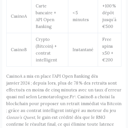
Carte
+100 %
bancaire +
< 5
dépôt
CasinoA
API Open
minutes
jusqu’à
Banking
€500
Crypto
Free
(Bitcoin) +
spins
CasinoB
Instantané
contrat
x50 +
intelligent
€200
CasinoA a mis en place l’API Open Banking dès
janvier 2024 ; depuis lors, plus de 78 % des retraits sont
effectués en moins de cinq minutes avec un taux d’erreur
quasi nul selon Lemotarologue.Fr¹. CasinoB a choisi la
blockchain pour proposer un retrait immédiat via Bitcoin
; grâce au contrat intelligent intégré au moteur du jeu
Gonzo’s Quest
, le gain est crédité dès que le RNG
confirme le résultat final, ce qui élimine toute latence