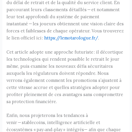
du délai de retrait et de la qualité du service client. En
parcourant leurs classements détaillés — et notamment
leur test approfondi du système de paiement
instantané — les joueurs obtiennent une vision claire des
forces et faiblesses de chaque opérateur. Vous trouverez
le lien officiel ici :
https://lemotarologue.fr/
.
Cet article adopte une approche futuriste : il décortique
les technologies qui rendent possible le retrait le jour
même, puis examine les nouveaux défis sécuritaires
auxquels les régulateurs doivent répondre. Nous
verrons également comment les promotions s’ajustent à
cette vitesse accrue et quelles stratégies adopter pour
profiter pleinement de ces avantages sans compromettre
sa protection financière.
Enfin, nous projeterons les tendances à
venir — stablecoins, intelligence artificielle et
écosystèmes « pay‑and‑play » intégrés— afin que chaque