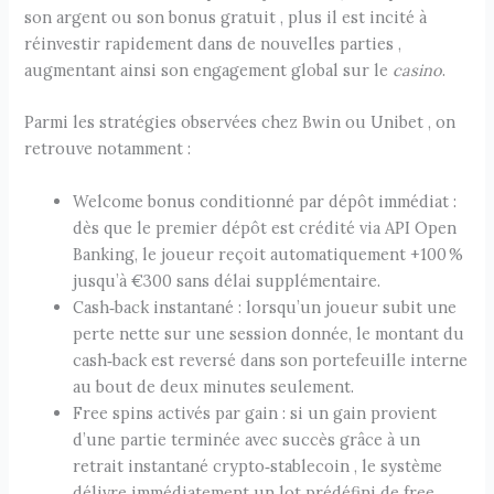
son argent ou son bonus gratuit , plus il est incité à
réinvestir rapidement dans de nouvelles parties ,
augmentant ainsi son engagement global sur le
casino
.
Parmi les stratégies observées chez Bwin ou Unibet , on
retrouve notamment :
Welcome bonus conditionné par dépôt immédiat :
dès que le premier dépôt est crédité via API Open
Banking, le joueur reçoit automatiquement +100 %
jusqu’à €300 sans délai supplémentaire.
Cash‑back instantané : lorsqu’un joueur subit une
perte nette sur une session donnée, le montant du
cash‑back est reversé dans son portefeuille interne
au bout de deux minutes seulement.
Free spins activés par gain : si un gain provient
d’une partie terminée avec succès grâce à un
retrait instantané crypto‑stablecoin , le système
délivre immédiatement un lot prédéfini de free