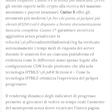
bonus frequenti:
Casino A
è la scelta più bilanciata.\n
Per
gli utenti esperti nelle crypto alla ricerca del massimo
anonimato e payout istantanei:
Casino B
offre gli
strumenti più moderni.\n
Per chi punta ai jackpot più
elevati (€12M+) ed è disposto a fornire documentazione
bancaria completa:
Casino C
* garantisce sicurezza
aggiuntiva senza penalizzare la
velocità.\n\nTerradituttifilmfestival.Org ha verificato
autonomamente i tempi medi di risposta dei server
durante le sessioni live su ciascuna piattaforma ed
evidenzia come le differenze siano spesso legate alla
configurazione CDN locale piuttosto che alla sola
tecnologia HTML5.\n\n## Sezione 4 – Come la
tecnologia HTML5 ottimizza l’esperienza del jackpot
progressivo
Il rendering dinamico degli indicatori di progresso
permette ai giocatori di vedere in tempo reale l’aumento
del montepremi senza dover ricaricare l’intera pagina