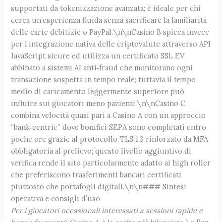
supportati da tokenizzazione avanzata; è ideale per chi
cerca un’esperienza fluida senza sacrificare la familiarità
delle carte debitizie o PayPal.\n\nCasino B spicca invece
per l’integrazione nativa delle criptovalute attraverso API
JavaScript sicure ed utilizza un certificato SSL EV
abbinato a sistemi AI anti‑fraud che monitorano ogni
transazione sospetta in tempo reale; tuttavia il tempo
medio di caricamento leggermente superiore può
influire sui giocatori meno pazienti.\n\nCasino C
combina velocità quasi pari a Casino A con un approccio
“bank‑centric” dove bonifici SEPA sono completati entro
poche ore grazie al protocollo TLS 1.3 rinforzato da MFA
obbligatoria al prelievo; questo livello aggiuntivo di
verifica rende il sito particolarmente adatto ai high roller
che preferiscono trasferimenti bancari certificati
piuttosto che portafogli digitali.\n\n### Sintesi
operativa e consigli d’uso
Per i giocatori occasionali interessati a sessioni rapide e