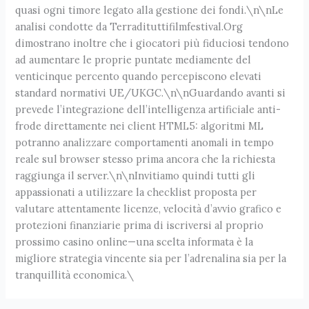
quasi ogni timore legato alla gestione dei fondi.\n\nLe
analisi condotte da Terradituttifilmfestival.Org
dimostrano inoltre che i giocatori più fiduciosi tendono
ad aumentare le proprie puntate mediamente del
venticinque percento quando percepiscono elevati
standard normativi UE/UKGC.\n\nGuardando avanti si
prevede l’integrazione dell’intelligenza artificiale anti-
frode direttamente nei client HTML5: algoritmi ML
potranno analizzare comportamenti anomali in tempo
reale sul browser stesso prima ancora che la richiesta
raggiunga il server.\n\nInvitiamo quindi tutti gli
appassionati a utilizzare la checklist proposta per
valutare attentamente licenze, velocità d’avvio grafico e
protezioni finanziarie prima di iscriversi al proprio
prossimo casino online—una scelta informata è la
migliore strategia vincente sia per l’adrenalina sia per la
tranquillità economica.\