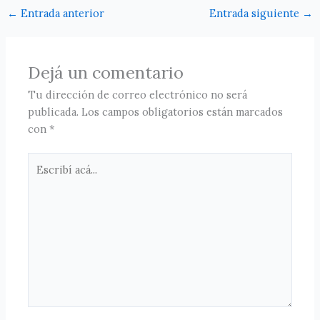
←
Entrada anterior
Entrada siguiente
→
Dejá un comentario
Tu dirección de correo electrónico no será
publicada.
Los campos obligatorios están marcados
con
*
Escribí
acá...