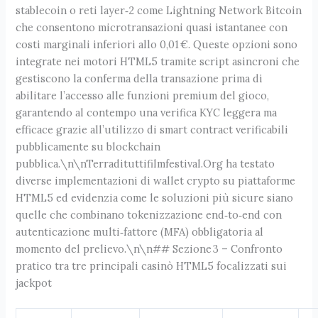
stablecoin o reti layer‑2 come Lightning Network Bitcoin
che consentono microtransazioni quasi istantanee con
costi marginali inferiori allo 0,01 €. Queste opzioni sono
integrate nei motori HTML5 tramite script asincroni che
gestiscono la conferma della transazione prima di
abilitare l’accesso alle funzioni premium del gioco,
garantendo al contempo una verifica KYC leggera ma
efficace grazie all’utilizzo di smart contract verificabili
pubblicamente su blockchain
pubblica.\n\nTerradituttifilmfestival.Org ha testato
diverse implementazioni di wallet crypto su piattaforme
HTML5 ed evidenzia come le soluzioni più sicure siano
quelle che combinano tokenizzazione end‑to‑end con
autenticazione multi‑fattore (MFA) obbligatoria al
momento del prelievo.\n\n## Sezione 3 – Confronto
pratico tra tre principali casinò HTML5 focalizzati sui
jackpot