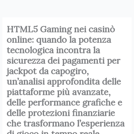
Ir
al
contenido
HTML5 Gaming nei casinò
online: quando la potenza
tecnologica incontra la
sicurezza dei pagamenti per
jackpot da capogiro,
un’analisi approfondita delle
piattaforme più avanzate,
delle performance grafiche e
delle protezioni finanziarie
che trasformano l’esperienza
di gioco in tempo reale