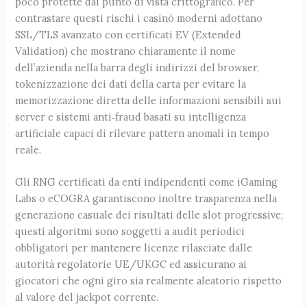
poco protette dal punto di vista crittografico. Per
contrastare questi rischi i casinò moderni adottano
SSL/TLS avanzato con certificati EV (Extended
Validation) che mostrano chiaramente il nome
dell’azienda nella barra degli indirizzi del browser,
tokenizzazione dei dati della carta per evitare la
memorizzazione diretta delle informazioni sensibili sui
server e sistemi anti‑fraud basati su intelligenza
artificiale capaci di rilevare pattern anomali in tempo
reale.
Gli RNG certificati da enti indipendenti come iGaming
Labs o eCOGRA garantiscono inoltre trasparenza nella
generazione casuale dei risultati delle slot progressive;
questi algoritmi sono soggetti a audit periodici
obbligatori per mantenere licenze rilasciate dalle
autorità regolatorie UE/UKGC ed assicurano ai
giocatori che ogni giro sia realmente aleatorio rispetto
al valore del jackpot corrente.