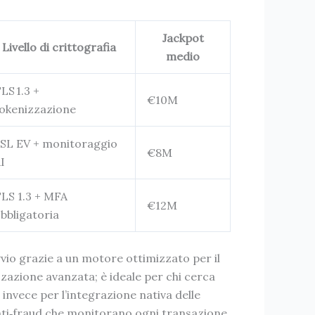
Jackpot
Livello di crittografia
medio
LS 1.3 +
€10M
okenizzazione
SL EV + monitoraggio
€8M
I
LS 1.3 + MFA
€12M
bbligatoria
avvio grazie a un motore ottimizzato per il
azione avanzata; è ideale per chi cerca
 invece per l’integrazione nativa delle
 anti‑fraud che monitorano ogni transazione