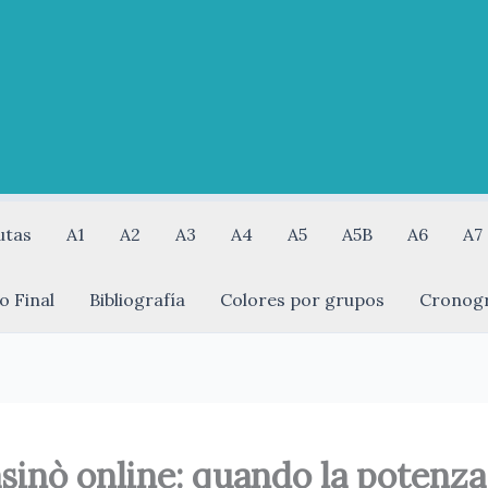
utas
A1
A2
A3
A4
A5
A5B
A6
A7
o Final
Bibliografía
Colores por grupos
Cronog
nò online: quando la potenza