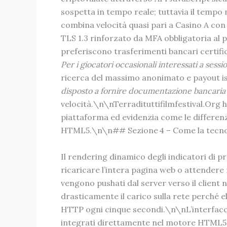
sospetta in tempo reale; tuttavia il temp
combina velocità quasi pari a Casino A con
TLS 1.3 rinforzato da MFA obbligatoria al pr
preferiscono trasferimenti bancari certific
Per i giocatori occasionali interessati a sess
ricerca del massimo anonimato e payout i
disposto a fornire documentazione bancaria
velocità.\n\nTerradituttifilmfestival.Org h
piattaforma ed evidenzia come le differenz
HTML5.\n\n## Sezione 4 – Come la tecnol
Il rendering dinamico degli indicatori di
ricaricare l’intera pagina web o attendere r
vengono pushati dal server verso il client
drasticamente il carico sulla rete perché e
HTTP ogni cinque secondi.\n\nL’interfacci
integrati direttamente nel motore HTML5 de