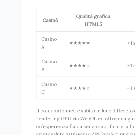
Qualità grafica
Casinò
HTML5
Casino
★★★★★
< 1
A
Casino
★★★★☆
≈ 1
B
Casino
★★★★☆
≈ 1
C
Il confronto mette subito in luce differenze
rendering GPU via WebGL ed offre una gamm
un’esperienza fluida senza sacrificare la fa
criptovalute attraverso API JavaScript sic