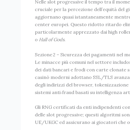
Nelle slot progressive il tempo tra il mome
cruciale per la percezione dell’equità del
aggiornano quasi istantaneamente mentre i
center europei. Questo ridotto ritardo elimi
particolarmente apprezzato dai high roller
o
Hall of Gods
.
Sezione 2 – Sicurezza dei pagamenti nel m
Le minacce più comuni nel settore includon
dei dati bancari e frodi con carte clonate 
casinò moderni adottano SSL/TLS avanzato 
degli indirizzi del browser, tokenizzazione 
sistemi anti‑fraud basati su intelligenza ar
Gli RNG certificati da enti indipendenti c
delle slot progressive; questi algoritmi so
UE/UKGC ed assicurano ai giocatori che ogn