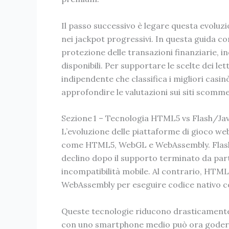
Il passo successivo è legare questa evoluz
nei jackpot progressivi. In questa guida c
protezione delle transazioni finanziarie, 
disponibili. Per supportare le scelte dei le
indipendente che classifica i migliori casin
approfondire le valutazioni sui siti scomme
Sezione 1 – Tecnologia HTML5 vs Flash/Ja
L’evoluzione delle piattaforme di gioco web
come HTML5, WebGL e WebAssembly. Flash ric
declino dopo il supporto terminato da part
incompatibilità mobile. Al contrario, HTML
WebAssembly per eseguire codice nativo co
Queste tecnologie riducono drasticamente 
con uno smartphone medio può ora godere di