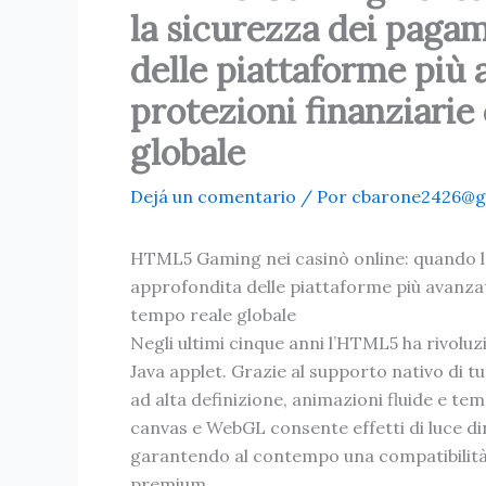
la sicurezza dei pagam
delle piattaforme più 
protezioni finanziarie
globale
Dejá un comentario
/ Por
cbarone2426@g
HTML5 Gaming nei casinò online: quando la
approfondita delle piattaforme più avanzat
tempo reale globale
Negli ultimi cinque anni l’HTML5 ha rivolu
Java applet. Grazie al supporto nativo di tu
ad alta definizione, animazioni fluide e te
canvas e WebGL consente effetti di luce di
garantendo al contempo una compatibilità 
premium.