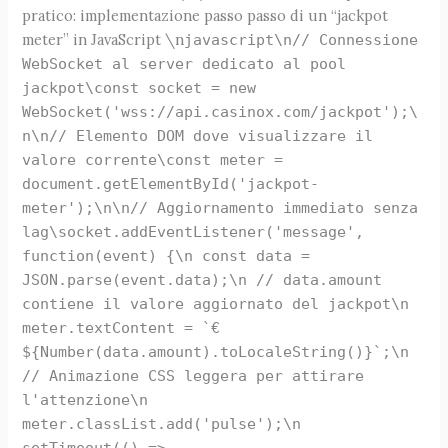
pratico: implementazione passo passo di un “jackpot
meter” in JavaScript \n
javascript\n// Connessione
WebSocket al server dedicato al pool
jackpot\const socket = new
WebSocket('wss://api.casinox.com/jackpot');\
n\n// Elemento DOM dove visualizzare il
valore corrente\const meter =
document.getElementById('jackpot-
meter');\n\n// Aggiornamento immediato senza
lag\socket.addEventListener('message',
function(event) {\n const data =
JSON.parse(event.data);\n // data.amount
contiene il valore aggiornato del jackpot\n
meter.textContent = `€
${Number(data.amount).toLocaleString()}`;\n
// Animazione CSS leggera per attirare
l'attenzione\n
meter.classList.add('pulse');\n
setTimeout(() =>