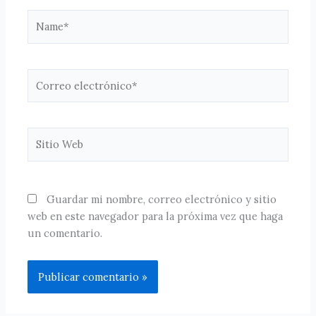
Name*
Correo
electrónico*
Sitio
Web
Guardar mi nombre, correo electrónico y sitio
web en este navegador para la próxima vez que haga
un comentario.