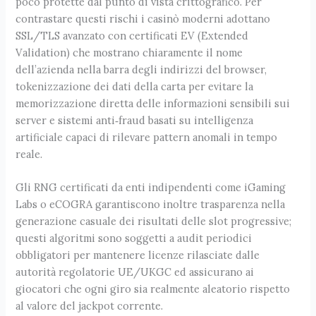
poco protette dal punto di vista crittografico. Per
contrastare questi rischi i casinò moderni adottano
SSL/TLS avanzato con certificati EV (Extended
Validation) che mostrano chiaramente il nome
dell’azienda nella barra degli indirizzi del browser,
tokenizzazione dei dati della carta per evitare la
memorizzazione diretta delle informazioni sensibili sui
server e sistemi anti‑fraud basati su intelligenza
artificiale capaci di rilevare pattern anomali in tempo
reale.
Gli RNG certificati da enti indipendenti come iGaming
Labs o eCOGRA garantiscono inoltre trasparenza nella
generazione casuale dei risultati delle slot progressive;
questi algoritmi sono soggetti a audit periodici
obbligatori per mantenere licenze rilasciate dalle
autorità regolatorie UE/UKGC ed assicurano ai
giocatori che ogni giro sia realmente aleatorio rispetto
al valore del jackpot corrente.