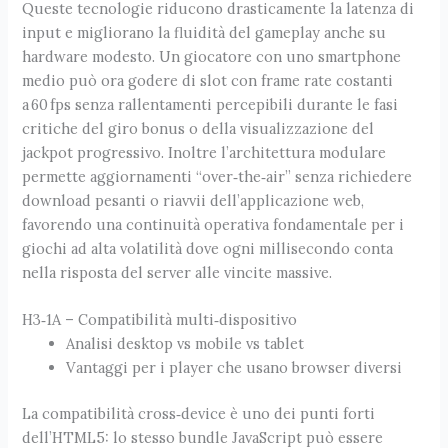
Queste tecnologie riducono drasticamente la latenza di
input e migliorano la fluidità del gameplay anche su
hardware modesto. Un giocatore con uno smartphone
medio può ora godere di slot con frame rate costanti
a 60 fps senza rallentamenti percepibili durante le fasi
critiche del giro bonus o della visualizzazione del
jackpot progressivo. Inoltre l’architettura modulare
permette aggiornamenti “over‑the‑air” senza richiedere
download pesanti o riavvii dell’applicazione web,
favorendo una continuità operativa fondamentale per i
giochi ad alta volatilità dove ogni millisecondo conta
nella risposta del server alle vincite massive.
H3‑1A – Compatibilità multi‑dispositivo
Analisi desktop vs mobile vs tablet
Vantaggi per i player che usano browser diversi
La compatibilità cross‑device è uno dei punti forti
dell’HTML5: lo stesso bundle JavaScript può essere