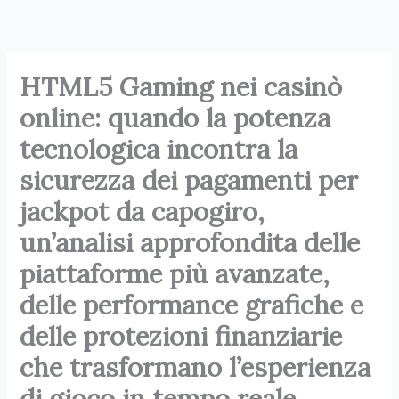
Ir
al
contenido
HTML5 Gaming nei casinò
online: quando la potenza
tecnologica incontra la
sicurezza dei pagamenti per
jackpot da capogiro,
un’analisi approfondita delle
piattaforme più avanzate,
delle performance grafiche e
delle protezioni finanziarie
che trasformano l’esperienza
di gioco in tempo reale