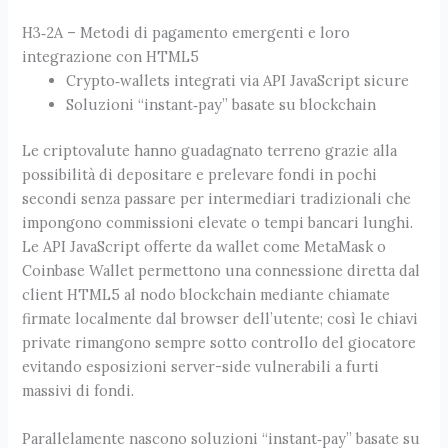
H3‑2A – Metodi di pagamento emergenti e loro
integrazione con HTML5
Crypto‑wallets integrati via API JavaScript sicure
Soluzioni “instant‑pay” basate su blockchain
Le criptovalute hanno guadagnato terreno grazie alla
possibilità di depositare e prelevare fondi in pochi
secondi senza passare per intermediari tradizionali che
impongono commissioni elevate o tempi bancari lunghi.
Le API JavaScript offerte da wallet come MetaMask o
Coinbase Wallet permettono una connessione diretta dal
client HTML5 al nodo blockchain mediante chiamate
firmate localmente dal browser dell’utente; così le chiavi
private rimangono sempre sotto controllo del giocatore
evitando esposizioni server-side vulnerabili a furti
massivi di fondi.
Parallelamente nascono soluzioni “instant‑pay” basate su