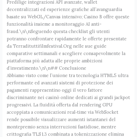
Predilige integrazioni API avanzate, wallet
decentralizzati ed esperienze grafiche all’avanguardia
basate su WebGL/Canvas intensivo; Casino B offre queste
funzionalità insieme a monitoraggio AI anti-
fraud.\n\nSeguendo questa checklist gli utenti
potranno confrontare rapidamente le offerte presentate
da Terradituttifilmfestival.Org nelle sue guide
comparative settimanali e scegliere consapevolmente la
piattaforma più adatta alle proprie ambizioni
d’investimento.\n\n## Conclusione
Abbiamo visto come l’unione tra tecnologia HTML5 ultra
performante ed avanzati sistemi di protezione dei
pagamenti rappresentino oggi il vero fattore
discriminante nei casinò online dedicati ai grandi jackpot
progressivi. La fluidità offerta dal rendering GPU
accoppiata a comunicazioni real‑time via WebSocket
rende possibile visualizzare aumenti istantanei del
montepremio senza interruzioni fastidiose, mentre
crittografia TLS 1.3 combinata a tokenizzazione elimina