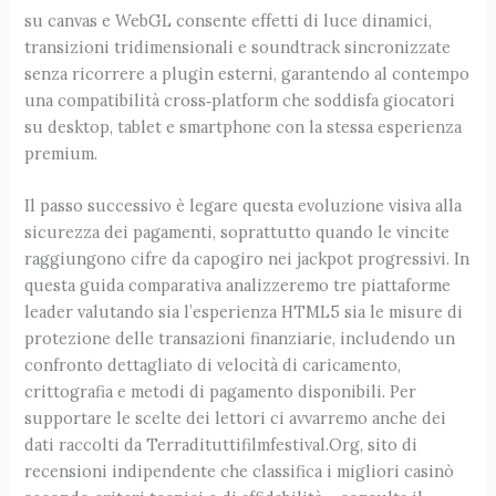
su canvas e WebGL consente effetti di luce dinamici,
transizioni tridimensionali e soundtrack sincronizzate
senza ricorrere a plugin esterni, garantendo al contempo
una compatibilità cross‑platform che soddisfa giocatori
su desktop, tablet e smartphone con la stessa esperienza
premium.
Il passo successivo è legare questa evoluzione visiva alla
sicurezza dei pagamenti, soprattutto quando le vincite
raggiungono cifre da capogiro nei jackpot progressivi. In
questa guida comparativa analizzeremo tre piattaforme
leader valutando sia l’esperienza HTML5 sia le misure di
protezione delle transazioni finanziarie, includendo un
confronto dettagliato di velocità di caricamento,
crittografia e metodi di pagamento disponibili. Per
supportare le scelte dei lettori ci avvarremo anche dei
dati raccolti da Terradituttifilmfestival.Org, sito di
recensioni indipendente che classifica i migliori casinò