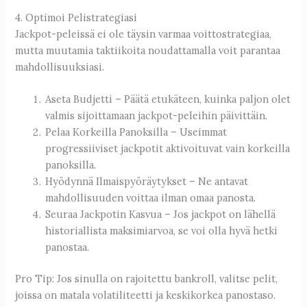
4. Optimoi Pelistrategiasi
Jackpot-peleissä ei ole täysin varmaa voittostrategiaa,
mutta muutamia taktiikoita noudattamalla voit parantaa
mahdollisuuksiasi.
Aseta Budjetti – Päätä etukäteen, kuinka paljon olet
valmis sijoittamaan jackpot-peleihin päivittäin.
Pelaa Korkeilla Panoksilla – Useimmat
progressiiviset jackpotit aktivoituvat vain korkeilla
panoksilla.
Hyödynnä Ilmaispyöräytykset – Ne antavat
mahdollisuuden voittaa ilman omaa panosta.
Seuraa Jackpotin Kasvua – Jos jackpot on lähellä
historiallista maksimiarvoa, se voi olla hyvä hetki
panostaa.
Pro Tip: Jos sinulla on rajoitettu bankroll, valitse pelit,
joissa on matala volatiliteetti ja keskikorkea panostaso.