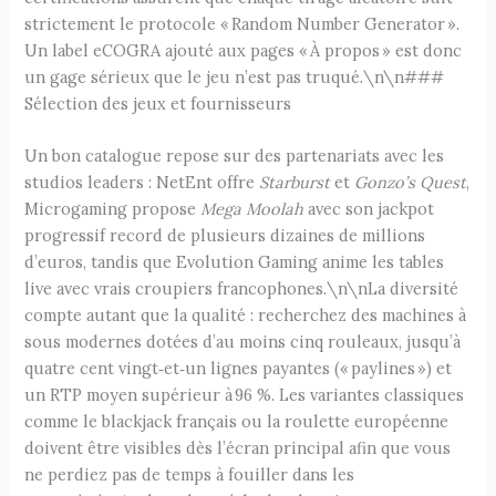
strictement le protocole « Random Number Generator ».
Un label eCOGRA ajouté aux pages « À propos » est donc
un gage sérieux que le jeu n’est pas truqué.\n\n###
Sélection des jeux et fournisseurs
Un bon catalogue repose sur des partenariats avec les
studios leaders : NetEnt offre
Starburst
et
Gonzo’s Quest
,
Microgaming propose
Mega Moolah
avec son jackpot
progressif record de plusieurs dizaines de millions
d’euros, tandis que Evolution Gaming anime les tables
live avec vrais croupiers francophones.\n\nLa diversité
compte autant que la qualité : recherchez des machines à
sous modernes dotées d’au moins cinq rouleaux, jusqu’à
quatre cent vingt‑et‑un lignes payantes (« paylines ») et
un RTP moyen supérieur à 96 %. Les variantes classiques
comme le blackjack français ou la roulette européenne
doivent être visibles dès l’écran principal afin que vous
ne perdiez pas de temps à fouiller dans les