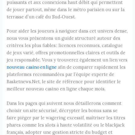
puissants et aux connexions haut débit qui permettent
de jouer partout, même dans le métro parisien ou sur la
terrasse d’un café du Sud‑Ouest.
Pour aider les joueurs à naviguer dans cet univers dense,
nous vous présentons un guide structuré autour des
critères les plus fiables : licences reconnues, catalogue
de jeux varié, offres promotionnelles claires et outils de
jeu responsable. Vous y trouverez également un lien vers
nouveau casino en ligne
afin de comparer rapidement les
plateformes recommandées par l’équipe experte de
Basketnews.Net, le site de référence pour identifier le
meilleur nouveau casino en ligne chaque mois.
Dans les pages qui suivent nous détaillerons comment
choisir un site sécurisé, décrypter les bonus sans se
faire piéger par le wagering excessif, maîtriser les titres
phares comme les slots à haute volatilité ou le blackjack
français, adopter une gestion stricte du budget et