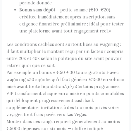
période donnée.
Bonus sans dépôt
– petite somme (€10–€20)
créditée immédiatement après inscription sans
exigence financière préliminaire ; idéal pour tester
une plateforme avant tout engagement réel.«
Les conditions cachées sont surtout liées au wagering :
il faut multiplier le montant reçu par un facteur compris
entre 20x et 40x selon la politique du site avant pouvoir
retirer quoi que ce soit.
Par exemple un bonus « €50 + 30 tours gratuits » avec
wagering x30 signifie qu’il faut générer €1500 en volume
misé avant toute liquidation.\n\nCertains programmes
VIP transforment chaque euro misé en points cumulables
qui débloquent progressivement cash back
supplémentaire, invitations à des tournois privés voire
voyages tout frais payés vers Las Vegas.
Monter dans ces rangs requiert généralement au moins
€5000 dépensés sur six mois — chiffre indiqué