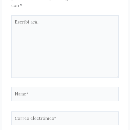
con
*
Escribí
acá...
Name*
Correo
electrónico*