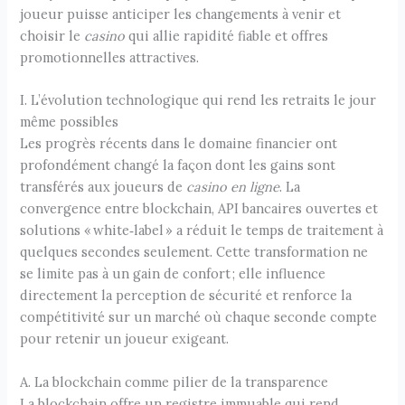
joueur puisse anticiper les changements à venir et
choisir le
casino
qui allie rapidité fiable et offres
promotionnelles attractives.
I. L’évolution technologique qui rend les retraits le jour
même possibles
Les progrès récents dans le domaine financier ont
profondément changé la façon dont les gains sont
transférés aux joueurs de
casino en ligne
. La
convergence entre blockchain, API bancaires ouvertes et
solutions « white‑label » a réduit le temps de traitement à
quelques secondes seulement. Cette transformation ne
se limite pas à un gain de confort ; elle influence
directement la perception de sécurité et renforce la
compétitivité sur un marché où chaque seconde compte
pour retenir un joueur exigeant.
A. La blockchain comme pilier de la transparence
La blockchain offre un registre immuable qui rend