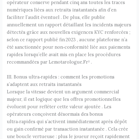
opérateur conserve pendant cinq ans toutes les traces
numériques liées aux retraits instantanés afin d’en
faciliter l’audit éventuel . De plus, elle publie
annuellement un rapport détaillant les incidents majeurs
détectés grâce aux nouvelles exigences KYC renforcées ;
selon ce rapport publié fin 2023 , aucune plateforme n’a
été sanctionnée pour non‑conformité liée aux paiements
rapides lorsqu’elle avait mis en place les procédures
recommandées par Lemotarologue.Fr³ .
III. Bonus ultra‑rapides : comment les promotions
s’adaptent aux retraits instantanés
Lorsque la vitesse devient un argument commercial
majeur, il est logique que les offres promotionnelles
évoluent pour refléter cette valeur ajoutée . Les
opérateurs conçoivent désormais des bonus
ultra‑rapides qui s’activent immédiatement après dépôt
ou gain confirmé par transaction instantanée . Cela crée
une boucle vertueuse : plus le joueur reçoit rapidement