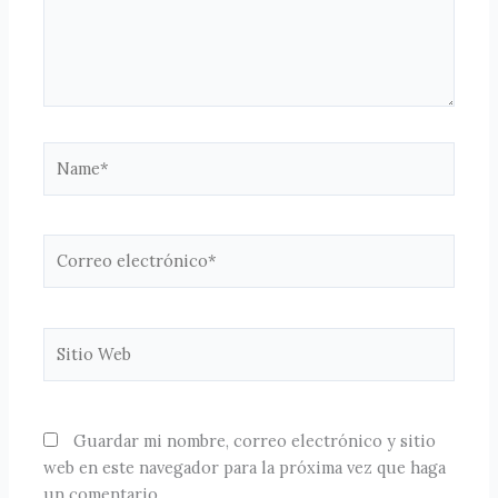
Name*
Correo
electrónico*
Sitio
Web
Guardar mi nombre, correo electrónico y sitio
web en este navegador para la próxima vez que haga
un comentario.