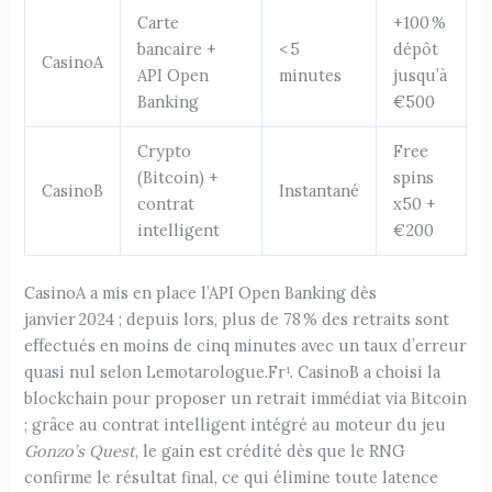
Carte
+100 %
bancaire +
< 5
dépôt
CasinoA
API Open
minutes
jusqu’à
Banking
€500
Crypto
Free
(Bitcoin) +
spins
CasinoB
Instantané
contrat
x50 +
intelligent
€200
CasinoA a mis en place l’API Open Banking dès
janvier 2024 ; depuis lors, plus de 78 % des retraits sont
effectués en moins de cinq minutes avec un taux d’erreur
quasi nul selon Lemotarologue.Fr¹. CasinoB a choisi la
blockchain pour proposer un retrait immédiat via Bitcoin
; grâce au contrat intelligent intégré au moteur du jeu
Gonzo’s Quest
, le gain est crédité dès que le RNG
confirme le résultat final, ce qui élimine toute latence