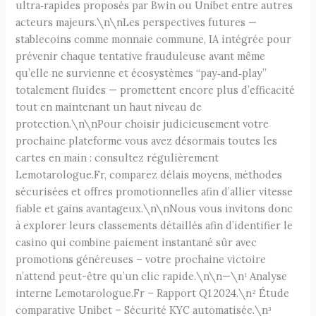
ultra‑rapides proposés par Bwin ou Unibet entre autres
acteurs majeurs.\n\nLes perspectives futures —
stablecoins comme monnaie commune, IA intégrée pour
prévenir chaque tentative frauduleuse avant même
qu’elle ne survienne et écosystèmes “pay‑and‑play”
totalement fluides — promettent encore plus d’efficacité
tout en maintenant un haut niveau de
protection.\n\nPour choisir judicieusement votre
prochaine plateforme vous avez désormais toutes les
cartes en main : consultez régulièrement
Lemotarologue.Fr, comparez délais moyens, méthodes
sécurisées et offres promotionnelles afin d’allier vitesse
fiable et gains avantageux.\n\nNous vous invitons donc
à explorer leurs classements détaillés afin d’identifier le
casino qui combine paiement instantané sûr avec
promotions généreuses – votre prochaine victoire
n’attend peut-être qu’un clic rapide.\n\n—\n¹ Analyse
interne Lemotarologue.Fr – Rapport Q1 2024.\n² Étude
comparative Unibet – Sécurité KYC automatisée.\n³