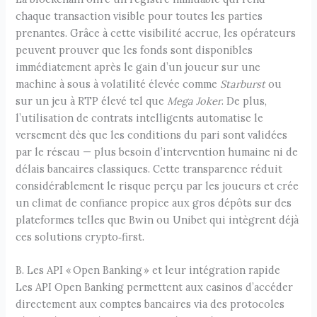
chaque transaction visible pour toutes les parties
prenantes. Grâce à cette visibilité accrue, les opérateurs
peuvent prouver que les fonds sont disponibles
immédiatement après le gain d’un joueur sur une
machine à sous à volatilité élevée comme
Starburst
ou
sur un jeu à RTP élevé tel que
Mega Joker
. De plus,
l’utilisation de contrats intelligents automatise le
versement dès que les conditions du pari sont validées
par le réseau — plus besoin d’intervention humaine ni de
délais bancaires classiques. Cette transparence réduit
considérablement le risque perçu par les joueurs et crée
un climat de confiance propice aux gros dépôts sur des
plateformes telles que Bwin ou Unibet qui intègrent déjà
ces solutions crypto‑first.
B. Les API « Open Banking » et leur intégration rapide
Les API Open Banking permettent aux casinos d’accéder
directement aux comptes bancaires via des protocoles