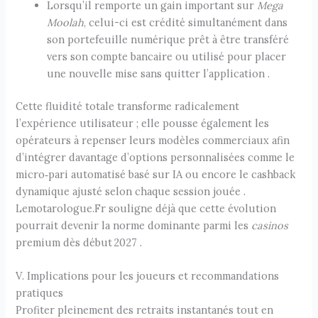
Lorsqu’il remporte un gain important sur
Mega
Moolah
, celui-ci est crédité simultanément dans
son portefeuille numérique prêt à être transféré
vers son compte bancaire ou utilisé pour placer
une nouvelle mise sans quitter l’application .
Cette fluidité totale transforme radicalement
l’expérience utilisateur ; elle pousse également les
opérateurs à repenser leurs modèles commerciaux afin
d’intégrer davantage d’options personnalisées comme le
micro‑pari automatisé basé sur IA ou encore le cashback
dynamique ajusté selon chaque session jouée .
Lemotarologue.Fr souligne déjà que cette évolution
pourrait devenir la norme dominante parmi les
casinos
premium dès début 2027 .
V. Implications pour les joueurs et recommandations
pratiques
Profiter pleinement des retraits instantanés tout en