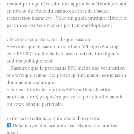
restant protégé nécessite une approche méthodique tant
au niveau du choix du casino que lors de chaque
transaction financière . Voici un guide pratique élaboré à
partir des analyses menées par Lemotarologue.Fr :
Checklist sécurité avant chaque session
– Vérifier que le casino utilise bien API Open Banking
certifié PSD2 ou blockchain avec contrats intelligents
audités publiquement.
– S’assurer que le processus KYC inclut une vérification
biométrique temps réel plutôt qu’une simple soumission
documentaire statique.
– Activer toutes les options MFA (authentification
multi‑facteurs) proposées par votre portefeuille mobile
ou votre banque partenaire.
Critères essentiels lors du choix d’un casino
Délai moyen déclaré pour les retraits (<5 minutes
idéal).