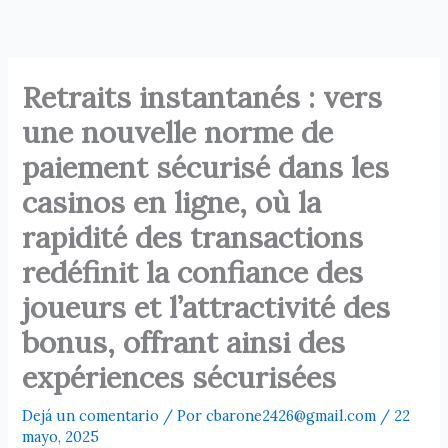
Ir
al
contenido
Retraits instantanés : vers
une nouvelle norme de
paiement sécurisé dans les
casinos en ligne, où la
rapidité des transactions
redéfinit la confiance des
joueurs et l’attractivité des
bonus, offrant ainsi des
expériences sécurisées
Dejá un comentario
/ Por
cbarone2426@gmail.com
/
22
mayo, 2025