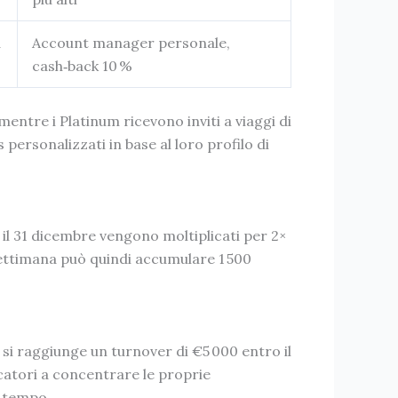
a
Account manager personale,
cash‑back 10 %
entre i Platinum ricevono inviti a viaggi di
s personalizzati in base al loro profilo di
 e il 31 dicembre vengono moltiplicati per 2×
settimana può quindi accumulare 1 500
 si raggiunge un turnover di €5 000 entro il
atori a concentrare le proprie
n tempo.