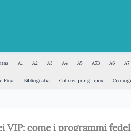
utas
A1
A2
A3
A4
A5
A5B
A6
A7
o Final
Bibliografía
Colores por grupos
Cronog
dei VIP: come i programmi fede