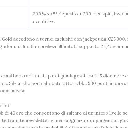
200 % su 5° deposito + 200 free spin, inviti 
eventi live
ri Gold accedono a tornei esclusivi con jackpot da €25 000, m
 godono di limiti di prelievo illimitati, supporto 24/7 e bonu
easonal booster”: tutti i punti guadagnati tra il 15 dicembre
catore Silver che normalmente otterrebbe 500 punti in una 
a sua ascesa.
rint”
 di 48 ore che consentono di saltare di un intero livello se
e tramite newsletter e messaggi in-app, spingendo i gioc
per massimizzare la probabilità di completare l’obiettivo i