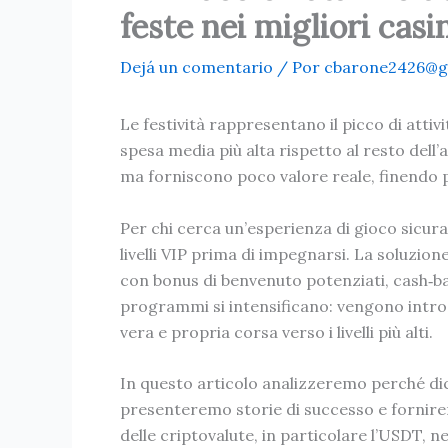
feste nei migliori casi
Dejá un comentario
/ Por
cbarone2426@g
Le festività rappresentano il picco di attiv
spesa media più alta rispetto al resto dell
ma forniscono poco valore reale, finendo 
Per chi cerca un’esperienza di gioco sicura 
livelli VIP prima di impegnarsi. La soluzio
con bonus di benvenuto potenziati, cash‑bac
programmi si intensificano: vengono introd
vera e propria corsa verso i livelli più alti.
In questo articolo analizzeremo perché dic
presenteremo storie di successo e fornirem
delle criptovalute, in particolare l’USDT, n