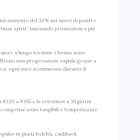
 un aumento del 35 % nei nuovi depositi e
stmas spirit” lanciando promozioni a più
valore a lungo termine: i bonus sono
, offrono una progressione rapida grazie a
atica, ogni euro scommesso durante il
a €120 a €165 e la retention a 30 giorni
ricompense sono tangibili e temporizzate.
pulso in punti fedeltà, cashback