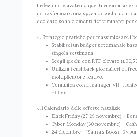
Le lezioni ricavate da questi esempi sono ch
di trasformare una spesa di poche centinaia
dedicato sono elementi determinanti per c
4. Strategie pratiche per massimizzare i be
Stabilisci un budget settimanale basa
singola settimana.
Scegli giochi con RTP elevato (≥ 96
Utilizza i cashback giornalieri e i fre
moltiplicatore festivo.
Comunica con il manager VIP: richiedi
offline.
4.1 Calendario delle offerte natalizie
Black Friday (27‑28 novembre) – Bonus
Cyber Monday (30 novembre) – Cashba
24 dicembre – “Santa’s Boost” 3× punti