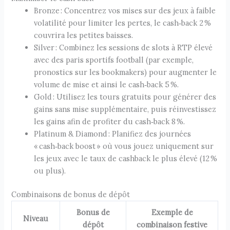
Bronze : Concentrez vos mises sur des jeux à faible
volatilité pour limiter les pertes, le cash‑back 2 %
couvrira les petites baisses.
Silver : Combinez les sessions de slots à RTP élevé
avec des paris sportifs football (par exemple,
pronostics sur les bookmakers) pour augmenter le
volume de mise et ainsi le cash‑back 5 %.
Gold : Utilisez les tours gratuits pour générer des
gains sans mise supplémentaire, puis réinvestissez
les gains afin de profiter du cash‑back 8 %.
Platinum & Diamond : Planifiez des journées
« cash‑back boost » où vous jouez uniquement sur
les jeux avec le taux de cashback le plus élevé (12 %
ou plus).
Combinaisons de bonus de dépôt
Bonus de
Exemple de
Niveau
dépôt
combinaison festive