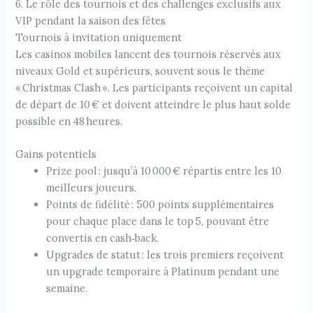
6. Le rôle des tournois et des challenges exclusifs aux
VIP pendant la saison des fêtes
Tournois à invitation uniquement
Les casinos mobiles lancent des tournois réservés aux
niveaux Gold et supérieurs, souvent sous le thème
« Christmas Clash ». Les participants reçoivent un capital
de départ de 10 € et doivent atteindre le plus haut solde
possible en 48 heures.
Gains potentiels
Prize pool : jusqu’à 10 000 € répartis entre les 10
meilleurs joueurs.
Points de fidélité : 500 points supplémentaires
pour chaque place dans le top 5, pouvant être
convertis en cash‑back.
Upgrades de statut : les trois premiers reçoivent
un upgrade temporaire à Platinum pendant une
semaine.