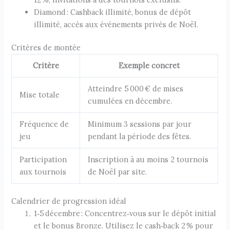
Diamond : Cashback illimité, bonus de dépôt
illimité, accès aux événements privés de Noël.
Critères de montée
Critère
Exemple concret
Atteindre 5 000 € de mises
Mise totale
cumulées en décembre.
Fréquence de
Minimum 3 sessions par jour
jeu
pendant la période des fêtes.
Participation
Inscription à au moins 2 tournois
aux tournois
de Noël par site.
Calendrier de progression idéal
1‑5 décembre : Concentrez‑vous sur le dépôt initial
et le bonus Bronze. Utilisez le cash‑back 2 % pour