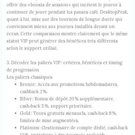
offrir des « boosts de session » qui incitent le joueur à
continuer de jouer pendant les pauses café. DesktopPeak,
quant à lui, mise sur des tournois de longue durée qui
conviennent mieux aux joueurs installés devant un
écran. Cette comparaison montre clairement que le même
statut VIP peut générer des bénéfices très différents
selon le support utilisé.
3. Décoder les paliers VIP : critères, bénéfices et timing
de progression
Les paliers classiques
Bronze : Accès aux promotions hebdomadaires,
cashback 2 %.
Silver : Bonus de dépôt 20 % supplémentaire,
cash‑back 5 %, support prioritaire.
Gold : Tours gratuits mensuels, cash‑back 8 %,
limites de mise augmentées.
Platinum : Gestionnaire de compte dédié, cash‑back
12 %, invitations à des tournois exclusifs.