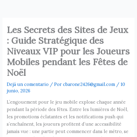
Ir
al
contenido
Les Secrets des Sites de Jeux
: Guide Stratégique des
Niveaux VIP pour les Joueurs
Mobiles pendant les Fêtes de
Noël
Dejá un comentario
/ Por
cbarone2426@gmail.com
/
10
junio, 2026
L’engouement pour le jeu mobile explose chaque année
pendant la période des fêtes. Entre les lumières de Noël,
les promotions éclatantes et les notifications push qui
s’enchaînent, les joueurs profitent d’une accessibilité
jamais vue : une partie peut commencer dans le métro, se