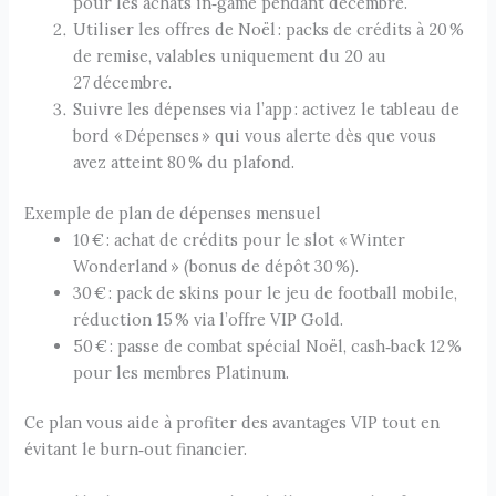
pour les achats in‑game pendant décembre.
Utiliser les offres de Noël : packs de crédits à 20 %
de remise, valables uniquement du 20 au
27 décembre.
Suivre les dépenses via l’app : activez le tableau de
bord « Dépenses » qui vous alerte dès que vous
avez atteint 80 % du plafond.
Exemple de plan de dépenses mensuel
10 € : achat de crédits pour le slot « Winter
Wonderland » (bonus de dépôt 30 %).
30 € : pack de skins pour le jeu de football mobile,
réduction 15 % via l’offre VIP Gold.
50 € : passe de combat spécial Noël, cash‑back 12 %
pour les membres Platinum.
Ce plan vous aide à profiter des avantages VIP tout en
évitant le burn‑out financier.