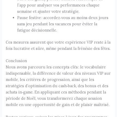
l’app pour analyser vos performances chaque
semaine et ajuster votre stratégie.
Pause festive : accordez‑vous au moins deux jours
sans jeu pendant les vacances pour éviter la
fatigue décisionnelle.
Ces mesures assurent que votre expérience VIP reste à la
fois lucrative et sûre, même pendant la frénésie des fêtes.
Conclusion
Nous avons parcouru les concepts clés : le vocabulaire
indispensable, la différence de valeur des niveaux VIP sur
mobile, les critères de progression, ainsi que les
stratégies d’optimisation du cash‑back, des bonus et des
achats in‑game. En appliquant ces méthodes pendant la
période de Noël, vous transformerez chaque session
mobile en une opportunité de gain et de plaisir maîtrisé.