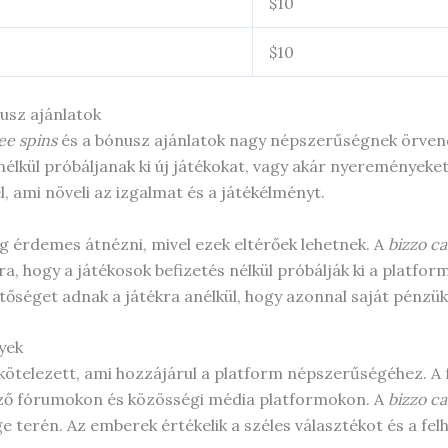
$10
$10
usz ajánlatok
ee spins
és a bónusz ajánlatok nagy népszerűségnek örvend
élkül próbáljanak ki új játékokat, vagy akár nyereményeke
l, ami növeli az izgalmat és a játékélményt.
g érdemes átnézni, mivel ezek eltérőek lehetnek. A
bizzo c
a, hogy a játékosok befizetés nélkül próbálják ki a platfor
tőséget adnak a játékra anélkül, hogy azonnal saját pénzü
yek
elkötelezett, ami hozzájárul a platform népszerűségéhez. A
öző fórumokon és közösségi média platformokon. A
bizzo c
 terén. Az emberek értékelik a széles választékot és a felh