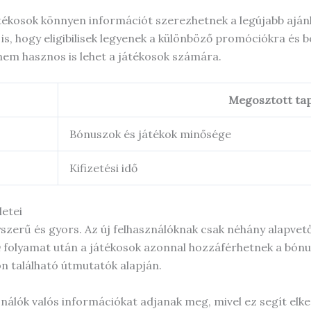
átékosok könnyen információt szerezhetnek a legújabb ajánl
is, hogy eligibilisek legyenek a különböző promóciókra és 
em hasznos is lehet a játékosok számára.
Megosztott tap
Bónuszok és játékok minősége
Kifizetési idő
letei
szerű és gyors. Az új felhasználóknak csak néhány alapvet
n
folyamat után a játékosok azonnal hozzáférhetnek a bónus
n található útmutatók alapján.
ználók valós információkat adjanak meg, mivel ez segít elke