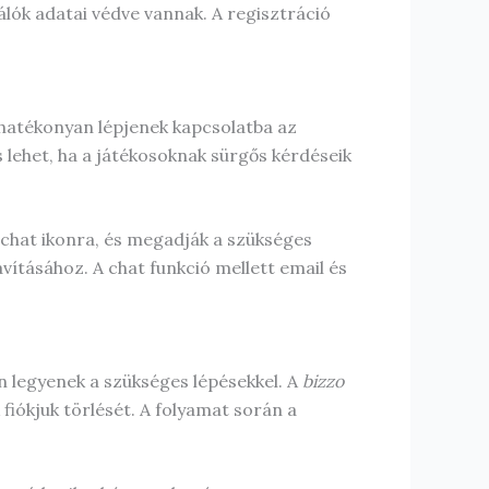
nálók adatai védve vannak. A regisztráció
 hatékonyan lépjenek kapcsolatba az
 lehet, ha a játékosoknak sürgős kérdéseik
a chat ikonra, és megadják a szükséges
vításához. A chat funkció mellett email és
an legyenek a szükséges lépésekkel. A
bizzo
 fiókjuk törlését. A folyamat során a