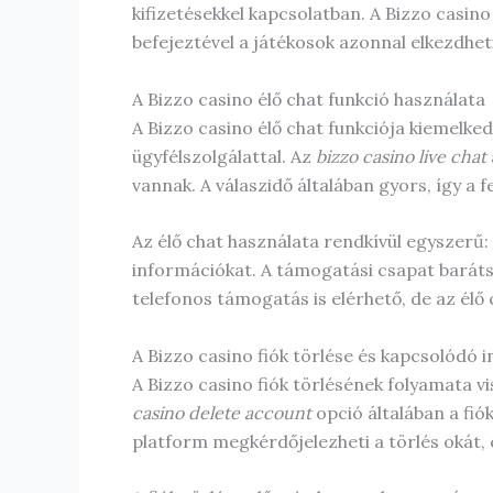
kifizetésekkel kapcsolatban. A Bizzo casino
befejeztével a játékosok azonnal elkezdhetik
A Bizzo casino élő chat funkció használata
A Bizzo casino élő chat funkciója kiemelk
ügyfélszolgálattal. Az
bizzo casino live chat
vannak. A válaszidő általában gyors, így a 
Az élő chat használata rendkívül egyszerű:
információkat. A támogatási csapat barátsá
telefonos támogatás is elérhető, de az él
A Bizzo casino fiók törlése és kapcsolódó 
A Bizzo casino fiók törlésének folyamata v
casino delete account
opció általában a fiók
platform megkérdőjelezheti a törlés okát, é