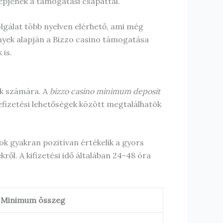
épjenek a támogatási csapattal.
olgálat több nyelven elérhető, ami még
yek alapján a Bizzo casino támogatása
 is.
ok számára. A
bizzo casino minimum deposit
befizetési lehetőségek között megtalálhatók
ok gyakran pozitívan értékelik a gyors
ről. A kifizetési idő általában 24-48 óra
Minimum összeg