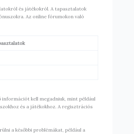
atokról és játékokról. A tapasztalatok
bónuszokra. Az online fórumokon való
asztalatok
ő információt kell megadniuk, mint például
zokhoz és a játékokhoz. A regisztrációs
rülni a későbbi problémákat, például a