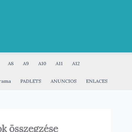
A8
A9
A10
A11
A12
rama
PADLETS
ANUNCIOS
ENLACES
ok összegzése