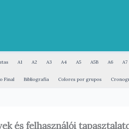
utas
A1
A2
A3
A4
A5
A5B
A6
A7
o Final
Bibliografía
Colores por grupos
Cronog
ek és felhasználói tapasztalat