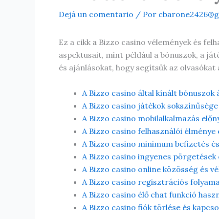
Dejá un comentario
/ Por
cbarone2426@g
Ez a cikk a Bizzo casino vélemények és fel
aspektusait, mint például a bónuszok, a já
és ajánlásokat, hogy segítsük az olvasókat 
A Bizzo casino által kínált bónuszok 
A Bizzo casino játékok sokszínűség
A Bizzo casino mobilalkalmazás előny
A Bizzo casino felhasználói élménye
A Bizzo casino minimum befizetés és
A Bizzo casino ingyenes pörgetések 
A Bizzo casino online közösség és v
A Bizzo casino regisztrációs folyama
A Bizzo casino élő chat funkció hasz
A Bizzo casino fiók törlése és kapcs