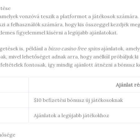
ntése
 amelyek vonzóvá teszik a platformot a játékosok számára.
eszi a felhasználók számára, hogy kis összeggel kezdjék meg
demes figyelemmel kísérni a legújabb ajánlatokat.
etések is, például a
bizzo casino free spins
ajánlatok, amely
, mivel lehetőséget adnak arra, hogy anélkül próbáljuk ki 
ltételek fontosak, így mindig ajánlott átnézni a bónusz kó
Ajánlat ré
$10 befizetési bónusz új játékosoknak
Ajánlatok a legújabb játékokhoz
inősége