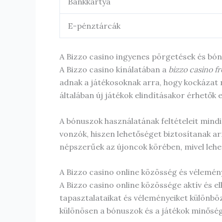
Bankkártya
E-pénztárcák
A Bizzo casino ingyenes pörgetések és bón
A Bizzo casino kínálatában a
bizzo casino fr
adnak a játékosoknak arra, hogy kockázat n
általában új játékok elindításakor érhetők e
A bónuszok használatának feltételeit mindi
vonzók, hiszen lehetőséget biztosítanak arr
népszerűek az újoncok körében, mivel lehe
A Bizzo casino online közösség és vélemén
A Bizzo casino online közössége aktív és 
tapasztalataikat és véleményeiket különb
különösen a bónuszok és a játékok minősége