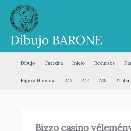
Ir
al
contenido
Dibujo BARONE
Dibujo
Cátedra
Inicio
Recursos
Pa
Figura Humana
A13
A14
A15
Trabaj
Bizzo casino vélemény