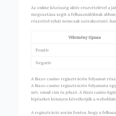
Az online közösség aktív részvételével a j
megosztása segít a felhasználóknak abban 
részvétel tehát nemcsak szórakoztató, han
Vélemény típusa
Positív
Negatív
A Bizzo casino regisztrációs folyamat rész
A Bizzo casino regisztrációs folyamata egy
név, email cím és jelszó. A
bizzo casino logi
lépéseket könnyen követhetjük a weboldalo
A regisztráció során fontos, hogy a felhas