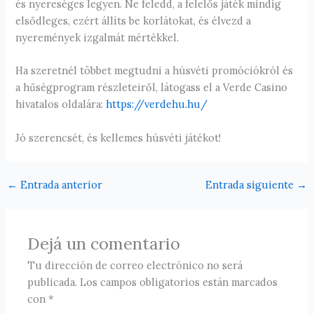
és nyereséges legyen. Ne feledd, a felelős játék mindig
elsődleges, ezért állíts be korlátokat, és élvezd a
nyeremények izgalmát mértékkel.
Ha szeretnél többet megtudni a húsvéti promóciókról és
a hűségprogram részleteiről, látogass el a Verde Casino
hivatalos oldalára:
https://verdehu.hu/
Jó szerencsét, és kellemes húsvéti játékot!
←
Entrada anterior
Entrada siguiente
→
Dejá un comentario
Tu dirección de correo electrónico no será
publicada.
Los campos obligatorios están marcados
con
*