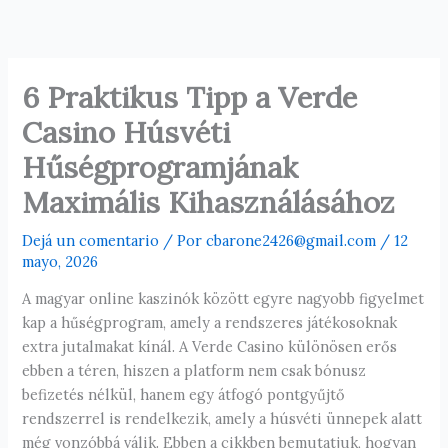
Ir
al
contenido
6 Praktikus Tipp a Verde
Casino Húsvéti
Hűségprogramjának
Maximális Kihasználásához
Dejá un comentario
/ Por
cbarone2426@gmail.com
/
12
mayo, 2026
A magyar online kaszinók között egyre nagyobb figyelmet
kap a hűségprogram, amely a rendszeres játékosoknak
extra jutalmakat kínál. A Verde Casino különösen erős
ebben a téren, hiszen a platform nem csak bónusz
befizetés nélkül, hanem egy átfogó pontgyűjtő
rendszerrel is rendelkezik, amely a húsvéti ünnepek alatt
még vonzóbbá válik. Ebben a cikkben bemutatjuk, hogyan