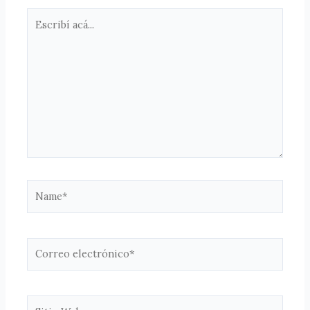
Escribí
acá...
Name*
Correo
electrónico*
Sitio