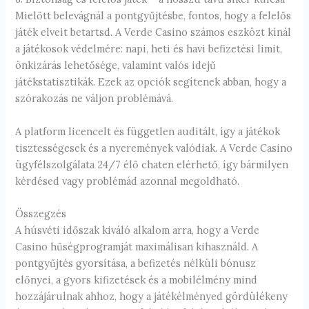
Mielőtt belevágnál a pontgyűjtésbe, fontos, hogy a felelős
játék elveit betartsd. A Verde Casino számos eszközt kínál
a játékosok védelmére: napi, heti és havi befizetési limit,
önkizárás lehetősége, valamint valós idejű
játékstatisztikák. Ezek az opciók segítenek abban, hogy a
szórakozás ne váljon problémává.
A platform licencelt és független auditált, így a játékok
tisztességesek és a nyeremények valódiak. A Verde Casino
ügyfélszolgálata 24/7 élő chaten elérhető, így bármilyen
kérdésed vagy problémád azonnal megoldható.
Összegzés
A húsvéti időszak kiváló alkalom arra, hogy a Verde
Casino hűségprogramját maximálisan kihasználd. A
pontgyűjtés gyorsítása, a befizetés nélküli bónusz
előnyei, a gyors kifizetések és a mobilélmény mind
hozzájárulnak ahhoz, hogy a játékélményed gördülékeny