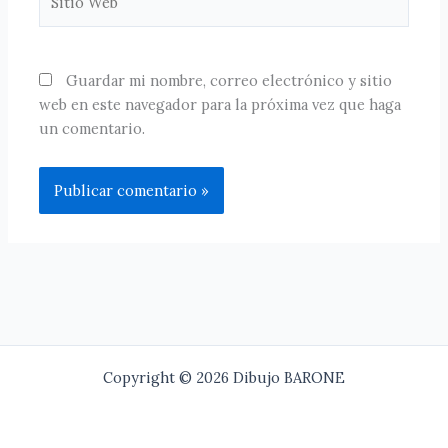
Web
Guardar mi nombre, correo electrónico y sitio
web en este navegador para la próxima vez que haga
un comentario.
Copyright © 2026 Dibujo BARONE