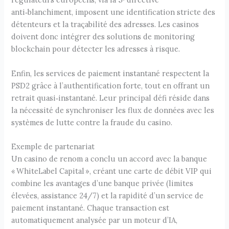
anti‑blanchiment, imposent une identification stricte des
détenteurs et la traçabilité des adresses. Les casinos
doivent donc intégrer des solutions de monitoring
blockchain pour détecter les adresses à risque.
Enfin, les services de paiement instantané respectent la
PSD2 grâce à l’authentification forte, tout en offrant un
retrait quasi‑instantané. Leur principal défi réside dans
la nécessité de synchroniser les flux de données avec les
systèmes de lutte contre la fraude du casino.
Exemple de partenariat
Un casino de renom a conclu un accord avec la banque
« WhiteLabel Capital », créant une carte de débit VIP qui
combine les avantages d’une banque privée (limites
élevées, assistance 24/7) et la rapidité d’un service de
paiement instantané. Chaque transaction est
automatiquement analysée par un moteur d’IA,