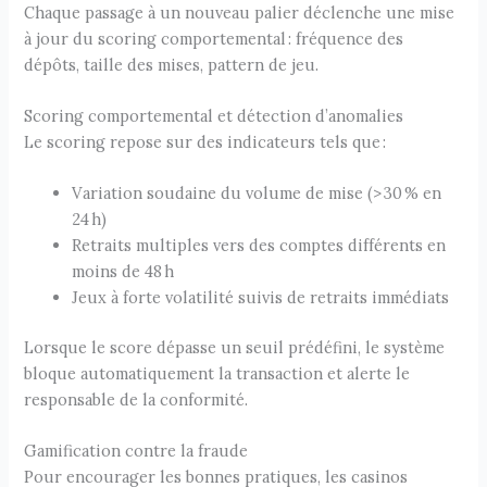
Chaque passage à un nouveau palier déclenche une mise
à jour du scoring comportemental : fréquence des
dépôts, taille des mises, pattern de jeu.
Scoring comportemental et détection d’anomalies
Le scoring repose sur des indicateurs tels que :
Variation soudaine du volume de mise (> 30 % en
24 h)
Retraits multiples vers des comptes différents en
moins de 48 h
Jeux à forte volatilité suivis de retraits immédiats
Lorsque le score dépasse un seuil prédéfini, le système
bloque automatiquement la transaction et alerte le
responsable de la conformité.
Gamification contre la fraude
Pour encourager les bonnes pratiques, les casinos