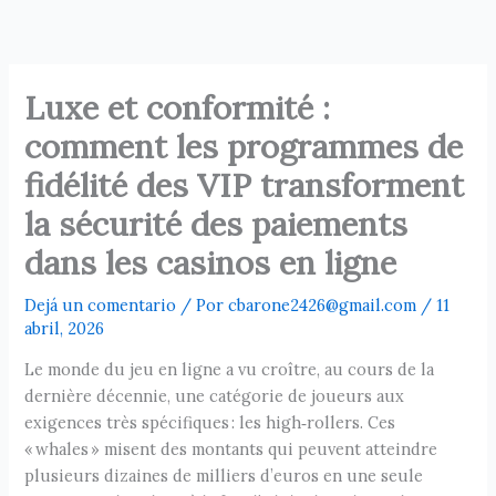
Ir
al
contenido
Luxe et conformité :
comment les programmes de
fidélité des VIP transforment
la sécurité des paiements
dans les casinos en ligne
Dejá un comentario
/ Por
cbarone2426@gmail.com
/
11
abril, 2026
Le monde du jeu en ligne a vu croître, au cours de la
dernière décennie, une catégorie de joueurs aux
exigences très spécifiques : les high‑rollers. Ces
« whales » misent des montants qui peuvent atteindre
plusieurs dizaines de milliers d’euros en une seule