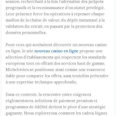
session, recherchant à la fois l’adrénaline des jackpots
progressifs et la reconnaissance d’un statut privilégié.
Leur présence force les opérateurs à repenser chaque
maillon de la chaîne de valeur, du dépôt instantané à la
validation du retrait, en passant par la protection des
données personnelles.
Pour ceux qui souhaitent découvrir un nouveau casino
en ligne, le site
nouveau casino en ligne
propose une
sélection d’établissements qui respectent les standards
européens tout en offrant des services haut de gamme.
Michelvivien se positionne ainsi comme une ressource
fiable pour comparer les offres, sans toutefois prétendre
à une expertise technique approfondie.
Dans ce contexte, la rencontre entre exigences
réglementaires, solutions de paiement premium et
programmes de fidélité devient le pivot d’une stratégie
gagnante. Nous explorerons comment les cadres légaux