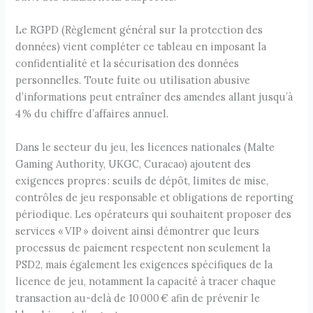
Le RGPD (Règlement général sur la protection des
données) vient compléter ce tableau en imposant la
confidentialité et la sécurisation des données
personnelles. Toute fuite ou utilisation abusive
d’informations peut entraîner des amendes allant jusqu’à
4 % du chiffre d’affaires annuel.
Dans le secteur du jeu, les licences nationales (Malte
Gaming Authority, UKGC, Curacao) ajoutent des
exigences propres : seuils de dépôt, limites de mise,
contrôles de jeu responsable et obligations de reporting
périodique. Les opérateurs qui souhaitent proposer des
services « VIP » doivent ainsi démontrer que leurs
processus de paiement respectent non seulement la
PSD2, mais également les exigences spécifiques de la
licence de jeu, notamment la capacité à tracer chaque
transaction au-delà de 10 000 € afin de prévenir le