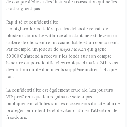
de compte dédié et des limites de transaction qui ne les
contraignent pas.
Rapidité et confidentialité
Un high‑roller ne tolère pas les délais de retrait de
plusieurs jours. Le withdrawal instantané est devenu un
critère de choix entre un casino fiable et un concurrent.
Par exemple, un joueur de
Mega Moolah
qui gagne
30 000 € s’attend à recevoir les fonds sur son compte
bancaire ou portefeuille électronique dans les 24 h, sans
devoir fournir de documents supplémentaires à chaque
fois.
La confidentialité est également cruciale. Les joueurs
VIP préfèrent que leurs gains ne soient pas
publiquement affichés sur les classements du site, afin de
protéger leur identité et d’éviter d’attirer l’attention de
fraudeurs.