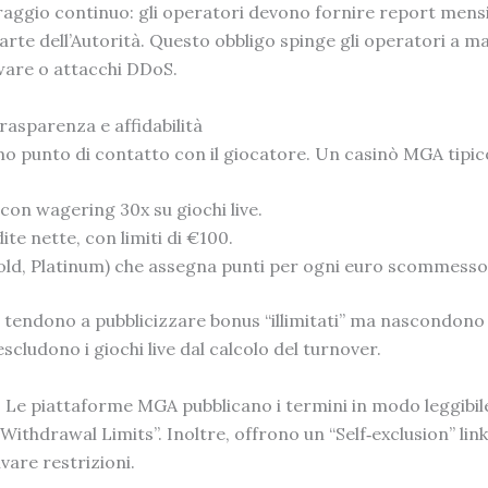
ggio continuo: gli operatori devono fornire report mensili s
 parte dell’Autorità. Questo obbligo spinge gli operatori 
dware o attacchi DDoS.
trasparenza e affidabilità
mo punto di contatto con il giocatore. Un casinò MGA tipi
con wagering 30x su giochi live.
te nette, con limiti di €100.
Gold, Platinum) che assegna punti per ogni euro scommesso, c
 tendono a pubblicizzare bonus “illimitati” ma nascondono t
escludono i giochi live dal calcolo del turnover.
 Le piattaforme MGA pubblicano i termini in modo leggibil
thdrawal Limits”. Inoltre, offrono un “Self‑exclusion” link
vare restrizioni.