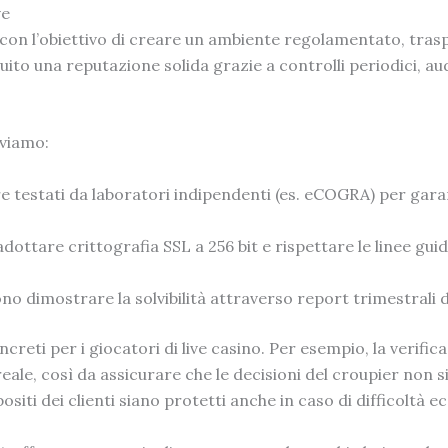
ve
on l’obiettivo di creare un ambiente regolamentato, trasp
ito una reputazione solida grazie a controlli periodici, aud
oviamo:
ere testati da laboratori indipendenti (es. eCOGRA) per gar
adottare crittografia SSL a 256 bit e rispettare le linee gu
ono dimostrare la solvibilità attraverso report trimestrali 
oncreti per i giocatori di live casino. Per esempio, la ver
reale, così da assicurare che le decisioni del croupier non 
siti dei clienti siano protetti anche in caso di difficoltà 