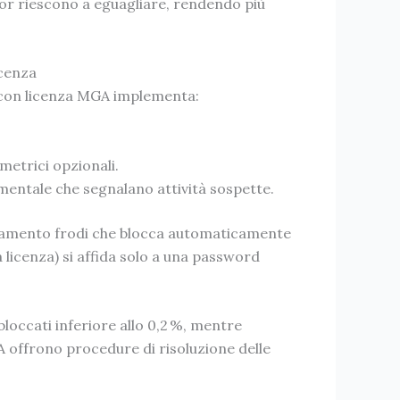
tor riescono a eguagliare, rendendo più
icenza
ò con licenza MGA implementa:
ometrici opzionali.
entale che segnalano attività sospette.
levamento frodi che blocca automaticamente
 licenza) si affida solo a una password
 bloccati inferiore allo 0,2 %, mentre
GA offrono procedure di risoluzione delle