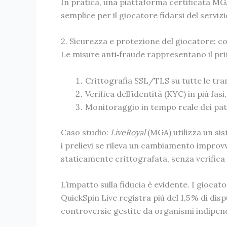
In pratica, una piattaforma certificata MG
semplice per il giocatore fidarsi del serviz
2. Sicurezza e protezione del giocatore: c
Le misure anti‑fraude rappresentano il pr
Crittografia SSL/TLS su tutte le tran
Verifica dell’identità (KYC) in più fas
Monitoraggio in tempo reale dei pat
Caso studio:
LiveRoyal
(MGA) utilizza un si
i prelievi se rileva un cambiamento improvv
staticamente crittografata, senza verific
L’impatto sulla fiducia è evidente. I giocat
QuickSpin Live registra più del 1,5 % di di
controversie gestite da organismi indipenden