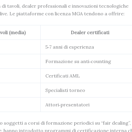
tà di tavoli, dealer professionali e innovazioni tecnologiche
 live. Le piattaforme con licenza MGA tendono a offrire:
oli (media)
Dealer certificati
5‑7 anni di esperienza
Formazione su anti‑counting
Certificati AML
Specialisti torneo
Attori‑presentatori
soggetti a corsi di formazione periodici su “fair dealing”,
e
, hanno introdotto programmi di certificazione interna che