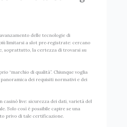
ll’avanzamento delle tecnologie di
ù limitarsi a slot pre‑registrate: cercano
 e, soprattutto, la certezza di trovarsi su
rio “marchio di qualità”. Chiunque voglia
panoramica dei requisiti normativi e dei
 casinò live: sicurezza dei dati, varietà del
e. Solo così è possibile capire se una
 privo di tale certificazione.