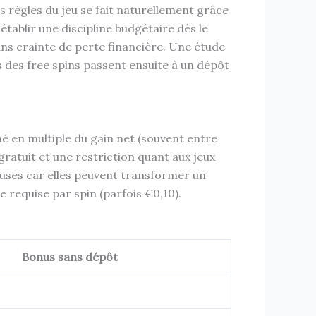
 règles du jeu se fait naturellement grâce
 établir une discipline budgétaire dès le
ans crainte de perte financière. Une étude
s des free spins passent ensuite à un dépôt
 en multiple du gain net (souvent entre
ratuit et une restriction quant aux jeux
clauses car elles peuvent transformer un
le requise par spin (parfois €0,10).
Bonus sans dépôt