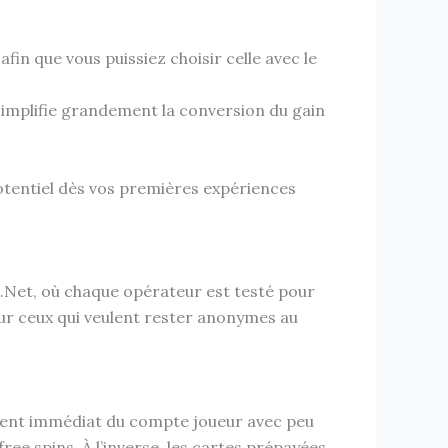
in que vous puissiez choisir celle avec le
simplifie grandement la conversion du gain
potentiel dès vos premières expériences
b.Net, où chaque opérateur est testé pour
ur ceux qui veulent rester anonymes au
ement immédiat du compte joueur avec peu
ree spins. À l’inverse, les cartes prépayées