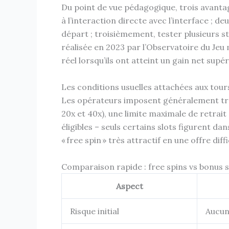
Du point de vue pédagogique, trois avanta
à l’interaction directe avec l’interface ; de
départ ; troisièmement, tester plusieurs st
réalisée en 2023 par l’Observatoire du Jeu
réel lorsqu’ils ont atteint un gain net supé
Les conditions usuelles attachées aux tour
Les opérateurs imposent généralement troi
20x et 40x), une limite maximale de retrai
éligibles – seuls certains slots figurent da
« free spin » très attractif en une offre dif
Comparaison rapide : free spins vs bonus 
Aspect
Risque initial
Aucu