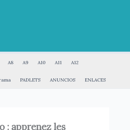
A8
A9
A10
A11
A12
rama
PADLETS
ANUNCIOS
ENLACES
o : apprenez les