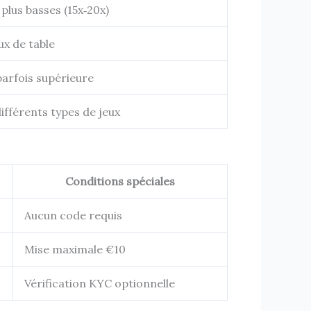
lus basses (15x‑20x)
ux de table
parfois supérieure
ifférents types de jeux
Conditions spéciales
Aucun code requis
Mise maximale €10
Vérification KYC optionnelle