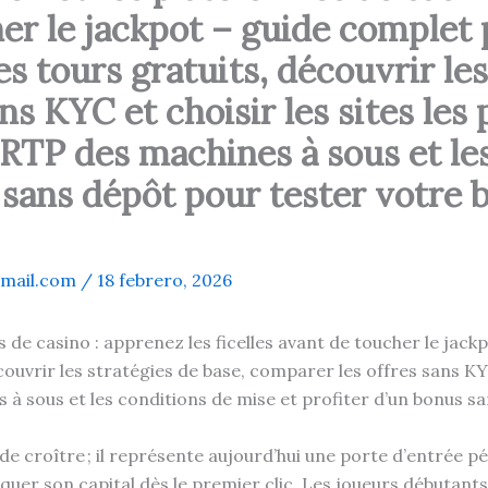
her le jackpot – guide complet 
es tours gratuits, découvrir les
s KYC et choisir les sites les p
e RTP des machines à sous et l
 sans dépôt pour tester votre b
mail.com
/
18 febrero, 2026
s de casino : apprenez les ficelles avant de toucher le jack
ouvrir les stratégies de base, comparer les offres sans KYC e
s à sous et les conditions de mise et profiter d’un bonus s
 de croître ; il représente aujourd’hui une porte d’entrée
isquer son capital dès le premier clic. Les joueurs débutants