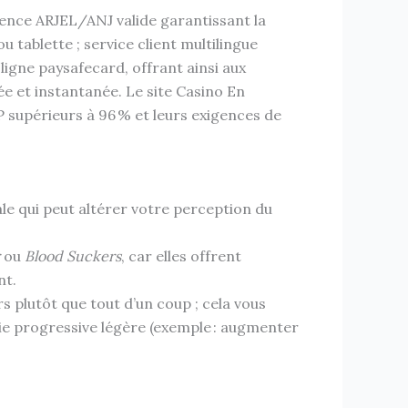
icence ARJEL/ANJ valide garantissant la
tablette ; service client multilingue
 ligne paysafecard, offrant ainsi aux
 et instantanée. Le site Casino En
P supérieurs à 96 % et leurs exigences de
ale qui peut altérer votre perception du
ou
Blood Suckers
, car elles offrent
nt.
s plutôt que tout d’un coup ; cela vous
gie progressive légère (exemple : augmenter