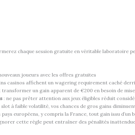
ormerez chaque session gratuite en véritable laboratoire p
ouveaux joueurs avec les offres gratuites
ins casinos affichent un wagering requirement caché derriè
ut transformer un gain apparent de €200 en besoin de miser 
es
: ne pas prêter attention aux jeux éligibles réduit considé
slot à faible volatilité, vos chances de gros gains diminue
 pays européens, y compris la France, tout gain issu d’un bo
norer cette règle peut entraîner des pénalités inattendues