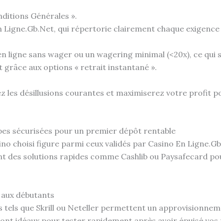
nditions Générales ».
Ligne.Gb.Net, qui répertorie clairement chaque exigence af
en ligne sans wager ou un wagering minimal (<20x), ce qui 
 grâce aux options « retrait instantané ».
z les désillusions courantes et maximiserez votre profit 
pes sécurisées pour un premier dépôt rentable
ino choisi figure parmi ceux validés par Casino En Ligne.G
nt des solutions rapides comme Cashlib ou Paysafecard po
 aux débutants
és tels que Skrill ou Neteller permettent un approvisionn
 sont idéaux pour tester rapidement après avoir épuisé vos f