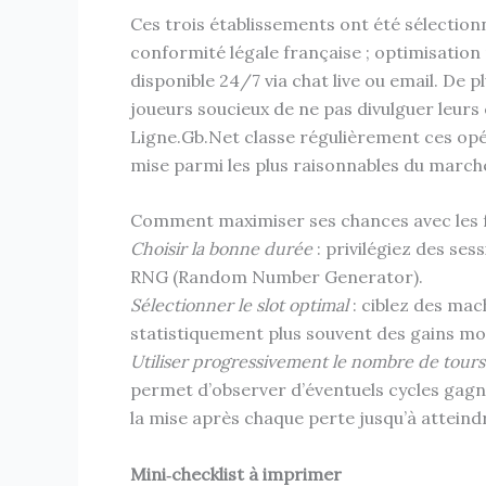
Ces trois établissements ont été sélection
conformité légale française ; optimisation
disponible 24/7 via chat live ou email. De 
joueurs soucieux de ne pas divulguer leur
Ligne.Gb.Net classe régulièrement ces opér
mise parmi les plus raisonnables du marché
Comment maximiser ses chances avec les f
Choisir la bonne durée
: privilégiez des se
RNG (Random Number Generator).
Sélectionner le slot optimal
: ciblez des ma
statistiquement plus souvent des gains m
Utiliser progressivement le nombre de tours
permet d’observer d’éventuels cycles gagna
la mise après chaque perte jusqu’à atteindr
Mini‑checklist à imprimer