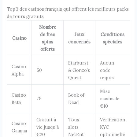
Top 3 des casinos français qui offrent les meilleurs packs
de tours gratuits
Nombre
de free
Jeux
Conditions
Casino
spins
concernés
spéciales
offerts
Starburst
Aucun
Casino
50
& Gonzo’s
code
Alpha
Quest
requis
Mise
Casino
Book of
75
maximale
Beta
Dead
€10
Gratuit à
Tous
Vérification
Casino
vie jusqu’à
slots
KYC
Gamma
€20
NetEnt
optionnelle