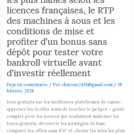
licences françaises, le RTP
des machines à sous et les
conditions de mise et
profiter d’un bonus sans
dépôt pour tester votre
bankroll virtuelle avant
d’investir réellement
Dejá un comentario
/ Por
cbarone2426@gmail.com
/
18
febrero, 2026
Jeux gratuits sur les meilleures plateformes de casino :
apprenez les ficelles avant de toucher le jackpot – guide
complet pour les novices qui souhaitent maîtriser les
tours gratuits, découvrir les stratégies de base,
comparer les offres sans KYC et choisir les sites les plus