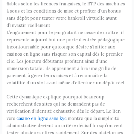
fiables selon les licences françaises, le RTP des machines
à sous et les conditions de mise et profiter d’un bonus
sans dépôt pour tester votre bankroll virtuelle avant
d’investir réellement
L’engouement pour le jeu gratuit ne cesse de croître ; il
représente aujourd’hui une porte d’entrée pédagogique
incontournable pour quiconque désire s’initier aux
casinos en ligne sans risquer son capital dès le premier
clic. Les joueurs débutants profitent ainsi d’une
immersion totale : ils apprennent à lire une grille de
paiement, à gérer leurs mises et à reconnaître la
volatilité d’un slot avant même d’effectuer un dépôt réel.
Cette dynamique explique pourquoi beaucoup
recherchent des sites qui ne demandent pas de
vérification d’identité exhaustive dès le départ. Le lien
vers
casino en ligne sans kyc
montre que la simplicité
administrative devient un critère décisif lorsqu’on veut
tester plusieurs offres rapidement. Sur des plateformes