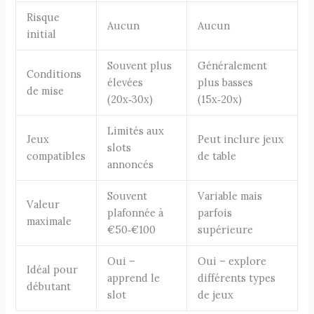
Risque
Aucun
Aucun
initial
Souvent plus
Généralement
Conditions
élevées
plus basses
de mise
(20x‑30x)
(15x‑20x)
Limités aux
Jeux
Peut inclure jeux
slots
compatibles
de table
annoncés
Souvent
Variable mais
Valeur
plafonnée à
parfois
maximale
€50‑€100
supérieure
Oui –
Oui – explore
Idéal pour
apprend le
différents types
débutant
slot
de jeux