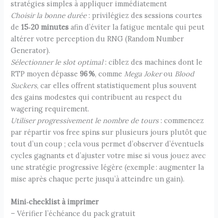
stratégies simples à appliquer immédiatement
Choisir la bonne durée
: privilégiez des sessions courtes
de
15‑20 minutes
afin d’éviter la fatigue mentale qui peut
altérer votre perception du RNG (Random Number
Generator).
Sélectionner le slot optimal
: ciblez des machines dont le
RTP moyen dépasse
96 %
, comme
Mega Joker
ou
Blood
Suckers
, car elles offrent statistiquement plus souvent
des gains modestes qui contribuent au respect du
wagering requirement.
Utiliser progressivement le nombre de tours
: commencez
par répartir vos free spins sur plusieurs jours plutôt que
tout d’un coup ; cela vous permet d’observer d’éventuels
cycles gagnants et d’ajuster votre mise si vous jouez avec
une stratégie progressive légère (exemple : augmenter la
mise après chaque perte jusqu’à atteindre un gain).
Mini‑checklist à imprimer
– Vérifier l’échéance du pack gratuit