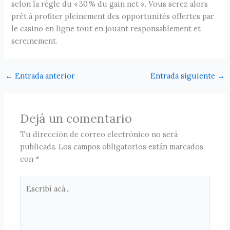
selon la règle du « 30 % du gain net ». Vous serez alors
prêt à profiter pleinement des opportunités offertes par
le casino en ligne tout en jouant responsablement et
sereinement.
←
Entrada anterior
Entrada siguiente
→
Dejá un comentario
Tu dirección de correo electrónico no será
publicada.
Los campos obligatorios están marcados
con
*
Escribí
acá...