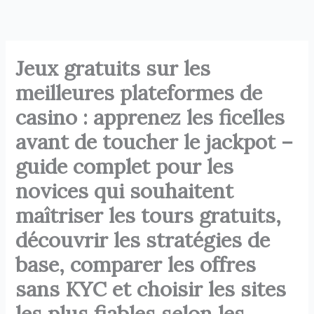
Ir
al
contenido
Jeux gratuits sur les
meilleures plateformes de
casino : apprenez les ficelles
avant de toucher le jackpot –
guide complet pour les
novices qui souhaitent
maîtriser les tours gratuits,
découvrir les stratégies de
base, comparer les offres
sans KYC et choisir les sites
les plus fiables selon les