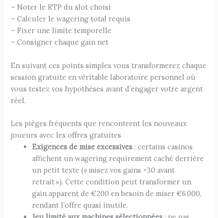
– Noter le RTP du slot choisi
– Calculer le wagering total requis
– Fixer une limite temporelle
– Consigner chaque gain net
En suivant ces points simples vous transformerez chaque
session gratuite en véritable laboratoire personnel où
vous testez vos hypothèses avant d’engager votre argent
réel.
Les pièges fréquents que rencontrent les nouveaux
joueurs avec les offres gratuites
Exigences de mise excessives
: certains casinos
affichent un wagering requirement caché derrière
un petit texte (« misez vos gains ×30 avant
retrait »). Cette condition peut transformer un
gain apparent de €200 en besoin de miser €6 000,
rendant l’offre quasi inutile.
Jeu limité aux machines sélectionnées
: ne pas