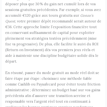
déposer plus que 30 % du gain net cumulé lors de vos
sessions gratuites précédentes. Par exemple, si vous avez
accumulé €120 grâce aux tours gratuits sur
Gonzo’s
Quest
, votre premier dépôt recommandé serait autour de
€36. Cette approche limite l’exposition financière tout
en conservant suffisamment de capital pour exploiter
pleinement vos stratégies testées précédemment (mise
fixe vs progressive). De plus, elle facilite le suivi du ROI
(Return on Investment) dès vos premiers jeux réels et
aide à maintenir une discipline budgétaire solide dès le
départ.
En résumé, passer du mode gratuit au mode réel doit se
faire étape par étape : choisissez une méthode fiable
comme Cashlib ou Paysafecard pour éviter toute friction
administrative ; déterminez un budget basé sur vos gains
précédents afin d’assurer une transition sereine et
responsable vers l’argent réel tout en continuant à