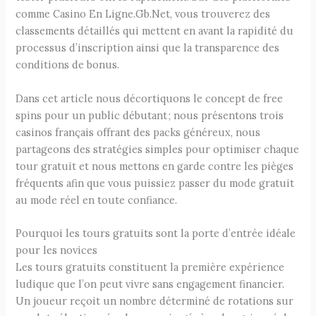
comme Casino En Ligne.Gb.Net, vous trouverez des
classements détaillés qui mettent en avant la rapidité du
processus d’inscription ainsi que la transparence des
conditions de bonus.
Dans cet article nous décortiquons le concept de free
spins pour un public débutant ; nous présentons trois
casinos français offrant des packs généreux, nous
partageons des stratégies simples pour optimiser chaque
tour gratuit et nous mettons en garde contre les pièges
fréquents afin que vous puissiez passer du mode gratuit
au mode réel en toute confiance.
Pourquoi les tours gratuits sont la porte d’entrée idéale
pour les novices
Les tours gratuits constituent la première expérience
ludique que l’on peut vivre sans engagement financier.
Un joueur reçoit un nombre déterminé de rotations sur