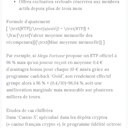
Offres exclusives «reload» réservées aux membres
actifs depuis plus de trois mois
Formule d’ajustement
[ \text{RTP}
{\text{ajusté}} = \text{RTP}
} +
\frac{\text{Valeur moyenne mensuelle des
récompenses}}{\text{Mise moyenne mensuelle}} ]
Par exemple, si
Mega Fortune
propose un RTP officiel à
96 % mais qu’un joueur reçoit en moyenne 0,4 €
d’avantages bonus pour chaque 10 € misés grâce au
programme cash‑back “Gold”, son rendement effectif
grimpe alors à 96 % + (0,4/10)=96,04 %, soit une
amélioration marginale mais mesurable sur plusieurs
milliers de tours.
Études de cas chiffrées
Dans “Casino X”, spécialisé dans les dépôts cryptos
(« casino français crypto »), le programme fidélité octroie