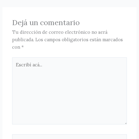
Dejá un comentario
Tu dirección de correo electrónico no será
publicada.
Los campos obligatorios están marcados
con
*
Escribí
acá...
Name*