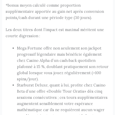
*bonus moyen calculé comme proportion
supplémentaire apportée au gain net après conversion
points/cash durant une période type (30 jours).
Les deux titres dont l’impact est maximal méritent une
courte digression :
Mega Fortune offre non seulement son jackpot
progressif légendaire mais bénéficie également
chez Casino Alpha d’un cash‑back quotidien
plafonné à 15 %, doublant pratiquement son retour
global lorsque vous jouez régulièrement (>100
spins/jour).
Starburst Deluxe, quant à lui, profite chez Casino
Beta d’une offre «Double Tour Gratis» dès cinq
sessions consécutives ; ces tours supplémentaires
augmentent sensiblement votre espérance
mathématique car ils ne requièrent aucun wager