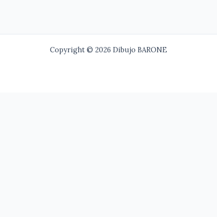
Copyright © 2026 Dibujo BARONE