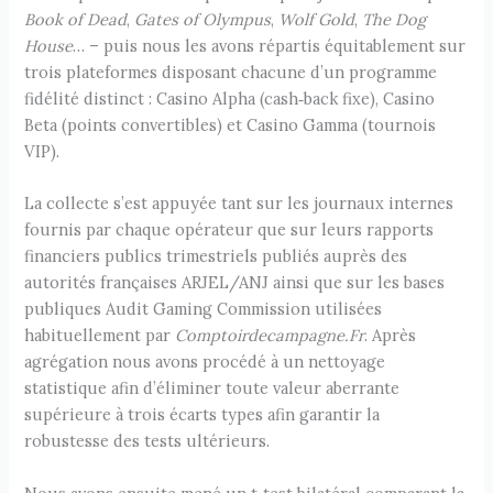
Book of Dead
,
Gates of Olympus
,
Wolf Gold
,
The Dog
House
… – puis nous les avons répartis équitablement sur
trois plateformes disposant chacune d’un programme
fidélité distinct : Casino Alpha (cash‑back fixe), Casino
Beta (points convertibles) et Casino Gamma (tournois
VIP).
La collecte s’est appuyée tant sur les journaux internes
fournis par chaque opérateur que sur leurs rapports
financiers publics trimestriels publiés auprès des
autorités françaises ARJEL/ANJ ainsi que sur les bases
publiques Audit Gaming Commission utilisées
habituellement par
Comptoirdecampagne.Fr
. Après
agrégation nous avons procédé à un nettoyage
statistique afin d’éliminer toute valeur aberrante
supérieure à trois écarts types afin garantir la
robustesse des tests ultérieurs.