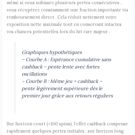
même si vous subissez plusieurs pertes consécutives ,
vous récupérez constamment une fraction importante via
remboursement direct . Cela réduit nettement votre
exposition nette maximale tout en conservant intactes
vos chances potentielles lors du hit rare majeur .
Graphiques hypothétiques
– Courbe A : Espérance cumulative sans
cashback – pente lente avec fortes
oscillations
– Courbe B : Même jeu + cashback –
pente légèrement supérieure dès le
premier jour grâce aux retours réguliers
Sur horizon court (<100 spins), l’effet cashback compense
rapidement quelques pertes initiales ; sur horizon long