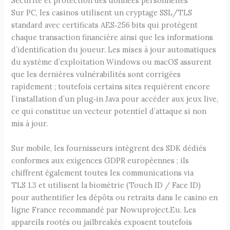
Sécurité et protection des données personnelles
Sur PC, les casinos utilisent un cryptage SSL/TLS
standard avec certificats AES‑256 bits qui protègent
chaque transaction financière ainsi que les informations
d’identification du joueur. Les mises à jour automatiques
du système d’exploitation Windows ou macOS assurent
que les dernières vulnérabilités sont corrigées
rapidement ; toutefois certains sites requièrent encore
l’installation d’un plug‑in Java pour accéder aux jeux live,
ce qui constitue un vecteur potentiel d’attaque si non
mis à jour.
Sur mobile, les fournisseurs intègrent des SDK dédiés
conformes aux exigences GDPR européennes ; ils
chiffrent également toutes les communications via
TLS 1.3 et utilisent la biométrie (Touch ID / Face ID)
pour authentifier les dépôts ou retraits dans le casino en
ligne France recommandé par Nowuproject.Eu. Les
appareils rootés ou jailbreakés exposent toutefois