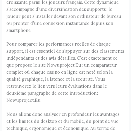
croissante parmi les joueurs français. Cette dynamique
s’accompagne d’une diversification des supports : le
joueur peut s’installer devant son ordinateur de bureau
ou profiter d’une connexion instantanée depuis son
smartphone.
Pour comparer les performances réelles de chaque
support, il est essentiel de s’appuyer sur des classements
indépendants et des avis détaillés. C’est exactement ce
que propose le site Nowuproject.Eu : un comparateur
complet où chaque casino en ligne est noté selon la
qualité graphique, la latence et la sécurité. Vous
retrouverez le lien vers leurs évaluations dans le
deuxième paragraphe de cette introduction :
Nowuproject.Eu.
Nous allons donc analyser en profondeur les avantages
et les limites du desktop et du mobile, du point de vue
technique, ergonomique et économique. Au terme de