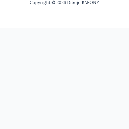
Copyright © 2026 Dibujo BARONE