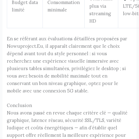
Budget data
Consommation
plus via
LTE/5
limité
minimale
streaming
low‑bit
HD
En se référant aux évaluations détaillées proposées par
Nowuproject.Eu, il apparaît clairement que le choix
dépend avant tout du style personnel : si vous
recherchez une expérience visuelle immersive avec
plusieurs tables simultanées, privilégiez le desktop ; si
vous avez besoin de mobilité maximale tout en
conservant un bon niveau graphique, optez pour le
mobile avec une connexion 5G stable.
Conclusion
Nous avons passé en revue chaque critère clé — qualité
graphique, latence réseau, sécurité SSL/TLS, variété
ludique et coûts énergétiques — afin d’établir quel
support offre réellement la meilleure expérience pour