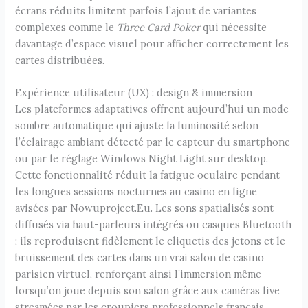
écrans réduits limitent parfois l’ajout de variantes
complexes comme le
Three Card Poker
qui nécessite
davantage d’espace visuel pour afficher correctement les
cartes distribuées.
Expérience utilisateur (UX) : design & immersion
Les plateformes adaptatives offrent aujourd’hui un mode
sombre automatique qui ajuste la luminosité selon
l’éclairage ambiant détecté par le capteur du smartphone
ou par le réglage Windows Night Light sur desktop.
Cette fonctionnalité réduit la fatigue oculaire pendant
les longues sessions nocturnes au casino en ligne
avisées par Nowuproject.Eu. Les sons spatialisés sont
diffusés via haut-parleurs intégrés ou casques Bluetooth
; ils reproduisent fidèlement le cliquetis des jetons et le
bruissement des cartes dans un vrai salon de casino
parisien virtuel, renforçant ainsi l’immersion même
lorsqu’on joue depuis son salon grâce aux caméras live
streamées par les croupiers professionnels français.