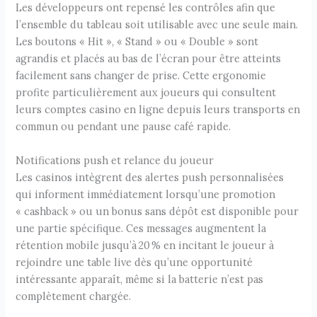
Les développeurs ont repensé les contrôles afin que
l’ensemble du tableau soit utilisable avec une seule main.
Les boutons « Hit », « Stand » ou « Double » sont
agrandis et placés au bas de l’écran pour être atteints
facilement sans changer de prise. Cette ergonomie
profite particulièrement aux joueurs qui consultent
leurs comptes casino en ligne depuis leurs transports en
commun ou pendant une pause café rapide.
Notifications push et relance du joueur
Les casinos intègrent des alertes push personnalisées
qui informent immédiatement lorsqu’une promotion
« cashback » ou un bonus sans dépôt est disponible pour
une partie spécifique. Ces messages augmentent la
rétention mobile jusqu’à 20 % en incitant le joueur à
rejoindre une table live dès qu’une opportunité
intéressante apparaît, même si la batterie n’est pas
complètement chargée.