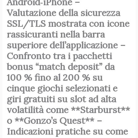
Android‑iPhone –
Valutazione della sicurezza
SSL/TLS mostrata con icone
rassicuranti nella barra
superiore dell’applicazione –
Confronto tra i pacchetti
bonus “match deposit” da
100 % fino al 200 % su
cinque giochi selezionati e
giri gratuiti su slot ad alta
volatilità come **Starburst**
o **Gonzo’s Quest** –
Indicazioni pratiche su come