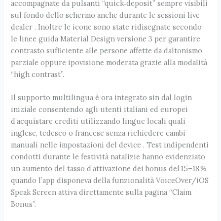
accompagnate da pulsanti “quick‑deposit” sempre visibili
sul fondo dello schermo anche durante le sessioni live
dealer . Inoltre le icone sono state ridisegnate secondo
le linee guida Material Design versione 3 per garantire
contrasto sufficiente alle persone affette da daltonismo
parziale oppure ipovisione moderata grazie alla modalità
“high contrast”.
Il supporto multilingua è ora integrato sin dal login
iniziale consentendo agli utenti italiani ed europei
d’acquistare crediti utilizzando lingue locali quali
inglese, tedesco o francese senza richiedere cambi
manuali nelle impostazioni del device . Test indipendenti
condotti durante le festività natalizie hanno evidenziato
un aumento del tasso d’attivazione dei bonus del 15–18 %
quando l’app disponeva della funzionalità VoiceOver/iOS
Speak Screen attiva direttamente sulla pagina “Claim
Bonus”.