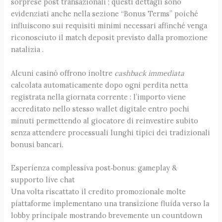
sorprese post transazionali ; questi dettagli sono
evidenziati anche nella sezione “Bonus Terms” poiché
influiscono sui requisiti minimi necessari affinché venga
riconosciuto il match deposit previsto dalla promozione
natalizia .
Alcuni casinò offrono inoltre
cashback immediata
calcolata automaticamente dopo ogni perdita netta
registrata nella giornata corrente : l’importo viene
accreditato nello stesso wallet digitale entro pochi
minuti permettendo al giocatore di reinvestire subito
senza attendere processuali lunghi tipici dei tradizionali
bonusi bancari.
Esperienza complessiva post‑bonus: gameplay &
supporto live chat
Una volta riscattato il credito promozionale molte
piattaforme implementano una transizione fluida verso la
lobby principale mostrando brevemente un countdown