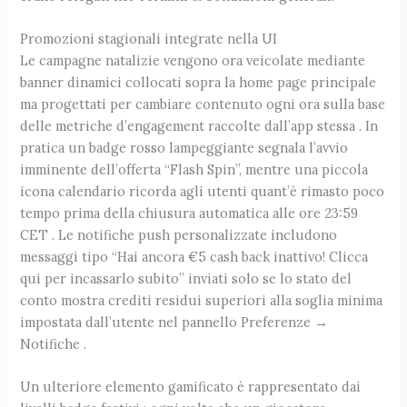
Promozioni stagionali integrate nella UI
Le campagne natalizie vengono ora veicolate mediante
banner dinamici collocati sopra la home page principale
ma progettati per cambiare contenuto ogni ora sulla base
delle metriche d’engagement raccolte dall’app stessa . In
pratica un badge rosso lampeggiante segnala l’avvio
imminente dell’offerta “Flash Spin”, mentre una piccola
icona calendario ricorda agli utenti quant’è rimasto poco
tempo prima della chiusura automatica alle ore 23:59
CET . Le notifiche push personalizzate includono
messaggi tipo “Hai ancora €5 cash back inattivo! Clicca
qui per incassarlo subito” inviati solo se lo stato del
conto mostra crediti residui superiori alla soglia minima
impostata dall’utente nel pannello Preferenze →
Notifiche .
Un ulteriore elemento gamificato è rappresentato dai