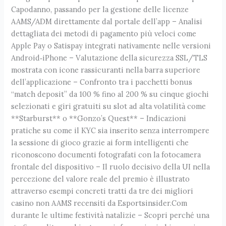
Capodanno, passando per la gestione delle licenze
AAMS/ADM direttamente dal portale dell’app – Analisi
dettagliata dei metodi di pagamento più veloci come
Apple Pay o Satispay integrati nativamente nelle versioni
Android‑iPhone – Valutazione della sicurezza SSL/TLS
mostrata con icone rassicuranti nella barra superiore
dell’applicazione – Confronto tra i pacchetti bonus
“match deposit” da 100 % fino al 200 % su cinque giochi
selezionati e giri gratuiti su slot ad alta volatilità come
**Starburst** o **Gonzo’s Quest** – Indicazioni
pratiche su come il KYC sia inserito senza interrompere
la sessione di gioco grazie ai form intelligenti che
riconoscono documenti fotografati con la fotocamera
frontale del dispositivo – Il ruolo decisivo della UI nella
percezione del valore reale del premio è illustrato
attraverso esempi concreti tratti da tre dei migliori
casino non AAMS recensiti da Esportsinsider.Com
durante le ultime festività natalizie – Scopri perché una