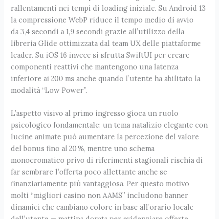
rallentamenti nei tempi di loading iniziale. Su Android 13
la compressione WebP riduce il tempo medio di avvio
da 3,4 secondi a 1,9 secondi grazie all’utilizzo della
libreria Glide ottimizzata dal team UX delle piattaforme
leader. Su iOS 16 invece si sfrutta SwiftUI per creare
componenti reattivi che mantengono una latenza
inferiore ai 200 ms anche quando l’utente ha abilitato la
modalità “Low Power”.
L’aspetto visivo al primo ingresso gioca un ruolo
psicologico fondamentale: un tema natalizio elegante con
lucine animate può aumentare la percezione del valore
del bonus fino al 20 %, mentre uno schema
monocromatico privo di riferimenti stagionali rischia di
far sembrare l’offerta poco allettante anche se
finanziariamente più vantaggiosa. Per questo motivo
molti “migliori casino non AAMS” includono banner
dinamici che cambiano colore in base all’orario locale
dell’utente — mattina dorata per evidenziare offerte