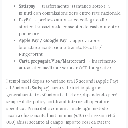
Satispay
→ trasferimento istantaneo sotto i ‑5
minuti con commissione zero entro rete nazionale.
PayPal
→ prelievo automatico collegato allo
storico transazionale consentendo cash out entro
poche ore.
Apple Pay / Google Pay
→ approvazione
biometricamente sicura tramite Face ID /
Fingerprint.
Carta prepagata Visa/Mastercard
→ inserimento
automatico mediante scanner OCR integrativo.
I tempi medi deposito variano tra 15 secondi (Apple Pay)
ed 8 minuti (Satispay), mentre i ritiri impiegano
generalmente tra 30 minuti ed 24 ore, dipendendo però
sempre dalle policy anti‑fraud interne all’operatore
specifico . Prima della conferma finale ogni metodo
mostra chiaramente limiti minimi (€10) ed massimi (€5
000) affissi accanto al campo importo così da evitare