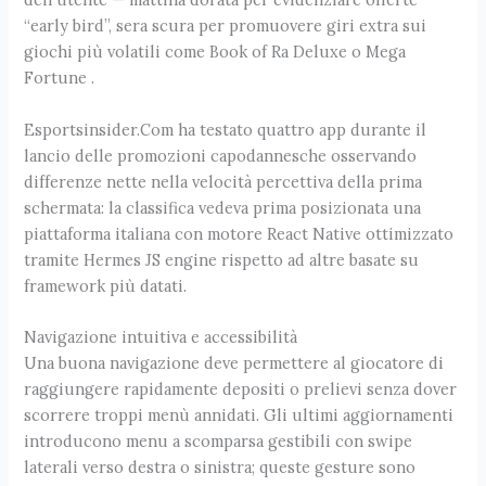
“early bird”, sera scura per promuovere giri extra sui
giochi più volatili come Book of Ra Deluxe o Mega
Fortune .
Esportsinsider.Com ha testato quattro app durante il
lancio delle promozioni capodannesche osservando
differenze nette nella velocità percettiva della prima
schermata: la classifica vedeva prima posizionata una
piattaforma italiana con motore React Native ottimizzato
tramite Hermes JS engine rispetto ad altre basate su
framework più datati.
Navigazione intuitiva e accessibilità
Una buona navigazione deve permettere al giocatore di
raggiungere rapidamente depositi o prelievi senza dover
scorrere troppi menù annidati. Gli ultimi aggiornamenti
introducono menu a scomparsa gestibili con swipe
laterali verso destra o sinistra; queste gesture sono