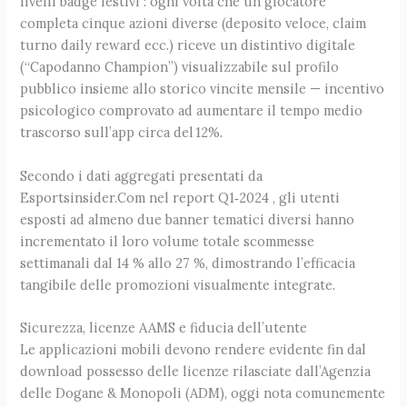
livelli badge festivi : ogni volta che un giocatore
completa cinque azioni diverse (deposito veloce, claim
turno daily reward ecc.) riceve un distintivo digitale
(“Capodanno Champion”) visualizzabile sul profilo
pubblico insieme allo storico vincite mensile — incentivo
psicologico comprovato ad aumentare il tempo medio
trascorso sull’app circa del 12%.
Secondo i dati aggregati presentati da
Esportsinsider.Com nel report Q1‑2024 , gli utenti
esposti ad almeno due banner tematici diversi hanno
incrementato il loro volume totale scommesse
settimanali dal 14 % allo 27 %, dimostrando l’efficacia
tangibile delle promozioni visualmente integrate.
Sicurezza, licenze AAMS e fiducia dell’utente
Le applicazioni mobili devono rendere evidente fin dal
download possesso delle licenze rilasciate dall’Agenzia
delle Dogane & Monopoli (ADM), oggi nota comunemente