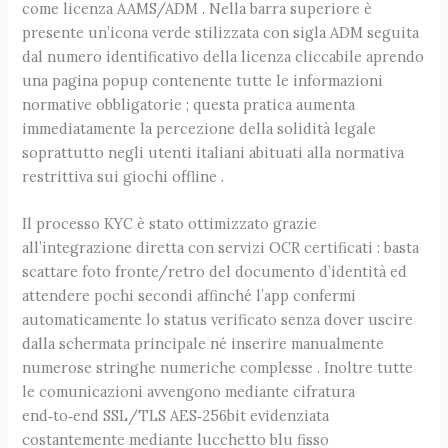
come licenza AAMS/ADM . Nella barra superiore è
presente un’icona verde stilizzata con sigla ADM seguita
dal numero identificativo della licenza cliccabile aprendo
una pagina popup contenente tutte le informazioni
normative obbligatorie ; questa pratica aumenta
immediatamente la percezione della solidità legale
soprattutto negli utenti italiani abituati alla normativa
restrittiva sui giochi offline .
Il processo KYC è stato ottimizzato grazie
all’integrazione diretta con servizi OCR certificati : basta
scattare foto fronte/retro del documento d’identità ed
attendere pochi secondi affinché l’app confermi
automaticamente lo status verificato senza dover uscire
dalla schermata principale né inserire manualmente
numerose stringhe numeriche complesse . Inoltre tutte
le comunicazioni avvengono mediante cifratura
end‑to‑end SSL/TLS AES‑256bit evidenziata
costantemente mediante lucchetto blu fisso