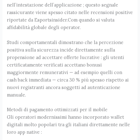
nell’intestazione dell’applicazione ; questo segnale
rassicurante viene spesso citato nelle recensioni positive
riportate da Esportsinsider.Com quando si valuta
affidabilità globale degli operator​​​​​​.
Studi comportamentali dimostrano che la percezione
positiva sulla sicurezza incide direttamente sulla
propensione ad accettare offerte lucrative : gli utenti
certificatamente verificati accettano bonusi
maggiormente remunerativi — ad esempio quelli con
cash back immediata — circa 30 % più spesso rispetto ai
nuovi registranti ancora soggetti ad autenticazione
manuale.
Metodi di pagamento ottimizzati per il mobile
Gli operatori modernissimi hanno incorporato wallet
digitali molto popolari tra gli italiani direttamente nelle
loro app native :