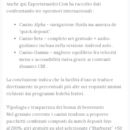
Anche qui Esportsinsider.Com ha raccolto dati
confrontando tre operatori internazionali :
Casino Alpha – navigazione fluida ma assenza de
“quick‑deposit”.
Casino Beta – completo set gestuale + audio‐
guidance inclusa nella versione Android solo .
Casino Gamma – migliore equilibrio fra velocità
menu e accessibilità visiva grazie ai contrasti
dinamici CSS .
La conclusione indica che la facilità d’uso si traduce
direttamente in percentuali più alte nei requisiti minimi
richiesti dai programmi fedeltà festivi.
Tipologia e trasparenza dei bonus di benvenuto
Nel gennaio corrente i casinò tendono a proporre
pacchetti combinati composti da match deposit fino
al 200%, giri gratuiti su slot selezionate (“Starburst” +50