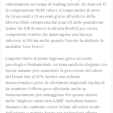
rallentamenti nei tempi di loading iniziale. Su Android 13
la compressione WebP riduce il tempo medio di avvio
da 3,4 secondi a 1,9 secondi grazie all’utilizzo della
libreria Glide ottimizzata dal team UX delle piattaforme
leader. Su iOS 16 invece si sfrutta SwiftUI per creare
componenti reattivi che mantengono una latenza
inferiore ai 200 ms anche quando l’utente ha abilitato la
modalità “Low Power”.
L’aspetto visivo al primo ingresso gioca un ruolo
psicologico fondamentale: un tema natalizio elegante con
lucine animate può aumentare la percezione del valore
del bonus fino al 20 %, mentre uno schema
monocromatico privo di riferimenti stagionali rischia di
far sembrare l’offerta poco allettante anche se
finanziariamente più vantaggiosa. Per questo motivo
molti “migliori casino non AAMS” includono banner
dinamici che cambiano colore in base all’orario locale
dell’utente — mattina dorata per evidenziare offerte