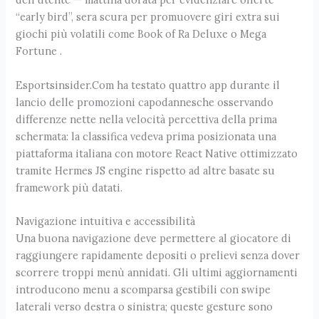
“early bird”, sera scura per promuovere giri extra sui
giochi più volatili come Book of Ra Deluxe o Mega
Fortune .
Esportsinsider.Com ha testato quattro app durante il
lancio delle promozioni capodannesche osservando
differenze nette nella velocità percettiva della prima
schermata: la classifica vedeva prima posizionata una
piattaforma italiana con motore React Native ottimizzato
tramite Hermes JS engine rispetto ad altre basate su
framework più datati.
Navigazione intuitiva e accessibilità
Una buona navigazione deve permettere al giocatore di
raggiungere rapidamente depositi o prelievi senza dover
scorrere troppi menù annidati. Gli ultimi aggiornamenti
introducono menu a scomparsa gestibili con swipe
laterali verso destra o sinistra; queste gesture sono