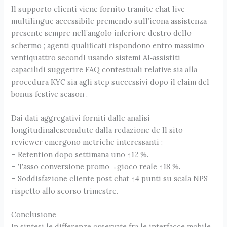
Il supporto clienti viene fornito tramite chat live
multilingue accessibile premendo sull’icona assistenza
presente sempre nell’angolo inferiore destro dello
schermo ; agenti qualificati rispondono entro massimo
ventiquattro secondI usando sistemi AI‐assistiti
capacilidi suggerire FAQ contestuali relative sia alla
procedura KYC sia agli step successivi dopo il claim del
bonus festive season .
Dai dati aggregativi forniti dalle analisi
longitudinalescondute dalla redazione de Il sito
reviewer emergono metriche interessanti :
– Retention dopo settimana uno ↑12 %.
– Tasso conversione promo→gioco reale ↑18 %.
– Soddisfazione cliente post chat ↑4 punti su scala NPS
rispetto allo scorso trimestre.
Conclusione
In sintesi le differenze osservate fra le interfacce mobile