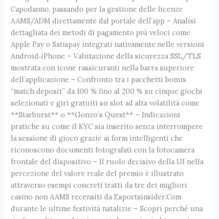
Capodanno, passando per la gestione delle licenze
AAMS/ADM direttamente dal portale dell’app – Analisi
dettagliata dei metodi di pagamento più veloci come
Apple Pay o Satispay integrati nativamente nelle versioni
Android‑iPhone – Valutazione della sicurezza SSL/TLS
mostrata con icone rassicuranti nella barra superiore
dell’applicazione – Confronto tra i pacchetti bonus
“match deposit” da 100 % fino al 200 % su cinque giochi
selezionati e giri gratuiti su slot ad alta volatilità come
**Starburst** o **Gonzo’s Quest** – Indicazioni
pratiche su come il KYC sia inserito senza interrompere
la sessione di gioco grazie ai form intelligenti che
riconoscono documenti fotografati con la fotocamera
frontale del dispositivo – Il ruolo decisivo della UI nella
percezione del valore reale del premio è illustrato
attraverso esempi concreti tratti da tre dei migliori
casino non AAMS recensiti da Esportsinsider.Com
durante le ultime festività natalizie – Scopri perché una