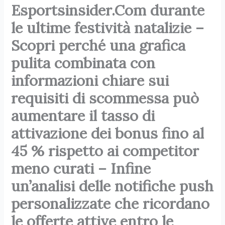
Esportsinsider.Com durante
le ultime festività natalizie –
Scopri perché una grafica
pulita combinata con
informazioni chiare sui
requisiti di scommessa può
aumentare il tasso di
attivazione dei bonus fino al
45 % rispetto ai competitor
meno curati – Infine
un’analisi delle notifiche push
personalizzate che ricordano
le offerte attive entro le