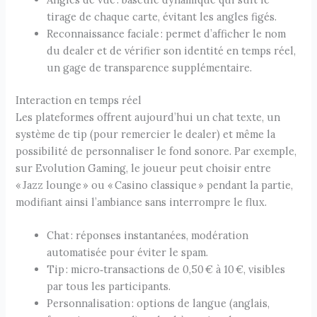
tirage de chaque carte, évitant les angles figés.
Reconnaissance faciale : permet d’afficher le nom
du dealer et de vérifier son identité en temps réel,
un gage de transparence supplémentaire.
Interaction en temps réel
Les plateformes offrent aujourd’hui un chat texte, un
système de tip (pour remercier le dealer) et même la
possibilité de personnaliser le fond sonore. Par exemple,
sur Evolution Gaming, le joueur peut choisir entre
« Jazz lounge » ou « Casino classique » pendant la partie,
modifiant ainsi l’ambiance sans interrompre le flux.
Chat : réponses instantanées, modération
automatisée pour éviter le spam.
Tip : micro‑transactions de 0,50 € à 10 €, visibles
par tous les participants.
Personnalisation : options de langue (anglais,