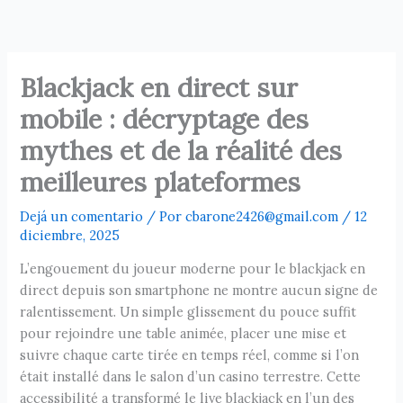
Ir
al
contenido
Blackjack en direct sur
mobile : décryptage des
mythes et de la réalité des
meilleures plateformes
Dejá un comentario
/ Por
cbarone2426@gmail.com
/
12
diciembre, 2025
L’engouement du joueur moderne pour le blackjack en
direct depuis son smartphone ne montre aucun signe de
ralentissement. Un simple glissement du pouce suffit
pour rejoindre une table animée, placer une mise et
suivre chaque carte tirée en temps réel, comme si l’on
était installé dans le salon d’un casino terrestre. Cette
accessibilité a transformé le live blackjack en l’un des