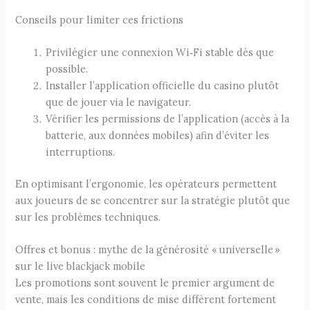
Conseils pour limiter ces frictions
Privilégier une connexion Wi‑Fi stable dès que
possible.
Installer l’application officielle du casino plutôt
que de jouer via le navigateur.
Vérifier les permissions de l’application (accès à la
batterie, aux données mobiles) afin d’éviter les
interruptions.
En optimisant l’ergonomie, les opérateurs permettent
aux joueurs de se concentrer sur la stratégie plutôt que
sur les problèmes techniques.
Offres et bonus : mythe de la générosité « universelle »
sur le live blackjack mobile
Les promotions sont souvent le premier argument de
vente, mais les conditions de mise diffèrent fortement