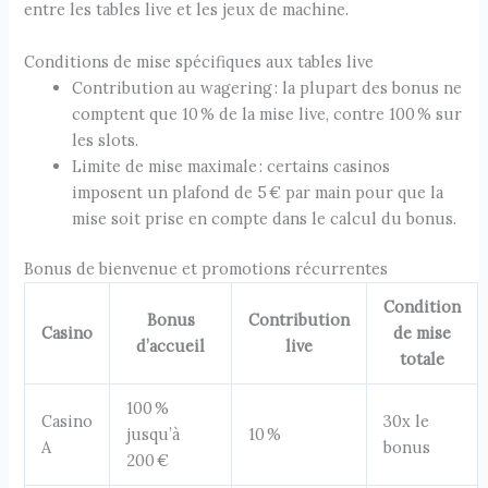
entre les tables live et les jeux de machine.
Conditions de mise spécifiques aux tables live
Contribution au wagering : la plupart des bonus ne
comptent que 10 % de la mise live, contre 100 % sur
les slots.
Limite de mise maximale : certains casinos
imposent un plafond de 5 € par main pour que la
mise soit prise en compte dans le calcul du bonus.
Bonus de bienvenue et promotions récurrentes
Condition
Bonus
Contribution
Casino
de mise
d’accueil
live
totale
100 %
Casino
30x le
jusqu’à
10 %
A
bonus
200 €