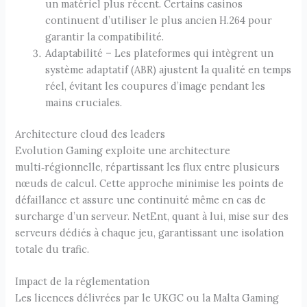
un matériel plus récent. Certains casinos
continuent d’utiliser le plus ancien H.264 pour
garantir la compatibilité.
Adaptabilité – Les plateformes qui intègrent un
système adaptatif (ABR) ajustent la qualité en temps
réel, évitant les coupures d’image pendant les
mains cruciales.
Architecture cloud des leaders
Evolution Gaming exploite une architecture
multi‑régionnelle, répartissant les flux entre plusieurs
nœuds de calcul. Cette approche minimise les points de
défaillance et assure une continuité même en cas de
surcharge d’un serveur. NetEnt, quant à lui, mise sur des
serveurs dédiés à chaque jeu, garantissant une isolation
totale du trafic.
Impact de la réglementation
Les licences délivrées par le UKGC ou la Malta Gaming