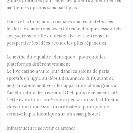
guides pratiques pour aider les joueurs à identifier les
meilleures options sans parti pris.
Dans cet article, nous comparerons les plateformes
leaders, examinerons les critères techniques essentiels,
analyserons le rôle du dealer live, et mettrons en
perspective les idées reçues les plus répandues.
Le mythe du « qualité identique » : pourquoi les
plateformes diffèrent vraiment
Le live casino a vu le jour dans les salons de paris
sportifs en ligne au début des années 2010, avant de
migrer rapidement vers les appareils mobiles grâce à
l’amélioration des réseaux 4G et, plus récemment, 5G.
Cette évolution a créé une expectation : si la diffusion
vidéo fonctionne sur un ordinateur, pourquoi ne
serait‑elle pas identique sur un smartphone ?
Infrastructure serveur et latence