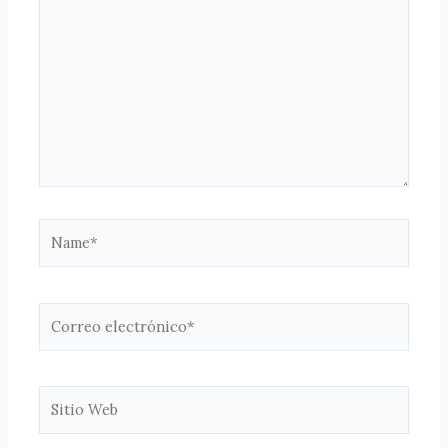
acá...
Name*
Correo
electrónico*
Sitio
Web