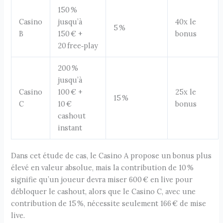
150 %
Casino
jusqu’à
40x le
5 %
B
150 € +
bonus
20 free‑play
200 %
jusqu’à
Casino
100 € +
25x le
15 %
C
10 €
bonus
cashout
instant
Dans cet étude de cas, le Casino A propose un bonus plus
élevé en valeur absolue, mais la contribution de 10 %
signifie qu’un joueur devra miser 600 € en live pour
débloquer le cashout, alors que le Casino C, avec une
contribution de 15 %, nécessite seulement 166 € de mise
live.