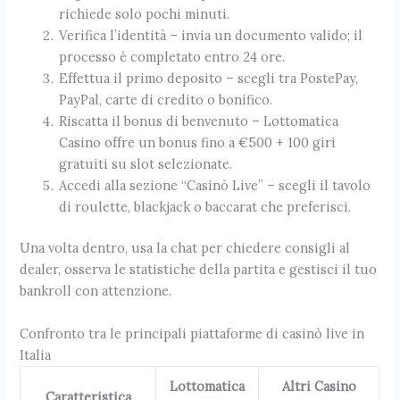
richiede solo pochi minuti.
Verifica l’identità – invia un documento valido; il
processo è completato entro 24 ore.
Effettua il primo deposito – scegli tra PostePay,
PayPal, carte di credito o bonifico.
Riscatta il bonus di benvenuto – Lottomatica
Casino offre un bonus fino a €500 + 100 giri
gratuiti su slot selezionate.
Accedi alla sezione “Casinò Live” – scegli il tavolo
di roulette, blackjack o baccarat che preferisci.
Una volta dentro, usa la chat per chiedere consigli al
dealer, osserva le statistiche della partita e gestisci il tuo
bankroll con attenzione.
Confronto tra le principali piattaforme di casinò live in
Italia
Lottomatica
Altri Casino
Caratteristica