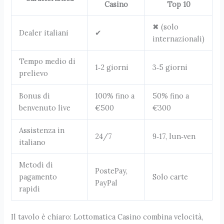
Casino
Top 10
✖︎ (solo
Dealer italiani
✔︎
internazionali)
Tempo medio di
1‑2 giorni
3‑5 giorni
prelievo
Bonus di
100% fino a
50% fino a
benvenuto live
€500
€300
Assistenza in
24/7
9‑17, lun‑ven
italiano
Metodi di
PostePay,
pagamento
Solo carte
PayPal
rapidi
Il tavolo è chiaro: Lottomatica Casino combina velocità,