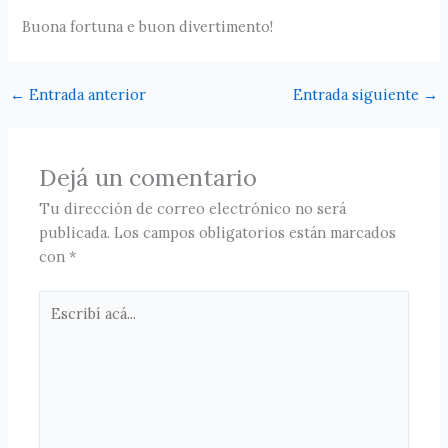
Buona fortuna e buon divertimento!
←
Entrada anterior
Entrada siguiente
→
Dejá un comentario
Tu dirección de correo electrónico no será
publicada.
Los campos obligatorios están marcados
con
*
Escribí
acá...