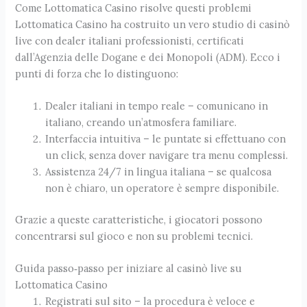
Come Lottomatica Casino risolve questi problemi
Lottomatica Casino ha costruito un vero studio di casinò
live con dealer italiani professionisti, certificati
dall’Agenzia delle Dogane e dei Monopoli (ADM). Ecco i
punti di forza che lo distinguono:
Dealer italiani in tempo reale – comunicano in
italiano, creando un’atmosfera familiare.
Interfaccia intuitiva – le puntate si effettuano con
un click, senza dover navigare tra menu complessi.
Assistenza 24/7 in lingua italiana – se qualcosa
non è chiaro, un operatore è sempre disponibile.
Grazie a queste caratteristiche, i giocatori possono
concentrarsi sul gioco e non su problemi tecnici.
Guida passo‑passo per iniziare al casinò live su
Lottomatica Casino
Registrati sul sito – la procedura è veloce e