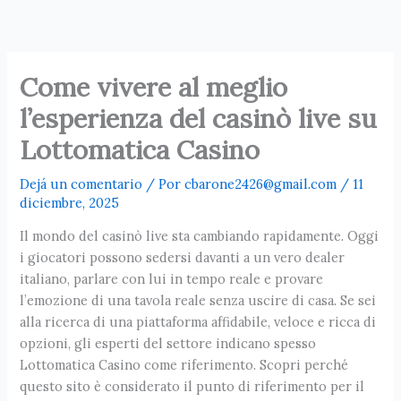
Ir
al
contenido
Come vivere al meglio
l’esperienza del casinò live su
Lottomatica Casino
Dejá un comentario
/ Por
cbarone2426@gmail.com
/
11
diciembre, 2025
Il mondo del casinò live sta cambiando rapidamente. Oggi
i giocatori possono sedersi davanti a un vero dealer
italiano, parlare con lui in tempo reale e provare
l’emozione di una tavola reale senza uscire di casa. Se sei
alla ricerca di una piattaforma affidabile, veloce e ricca di
opzioni, gli esperti del settore indicano spesso
Lottomatica Casino come riferimento. Scopri perché
questo sito è considerato il punto di riferimento per il