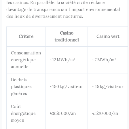
les casinos. En parallèle, la société civile réclame
davantage de transparence sur l’impact environnemental
des lieux de divertissement nocturne.
Casino
Critère
Casino vert
traditionnel
Consommation
énergétique
~12 MWh/m²
~7 MWh/m²
annuelle
Déchets
plastiques
~150 kg/visiteur
~45 kg/visiteur
générés
Coût
énergétique
€850 000/an
€520 000/an
moyen