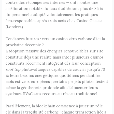
contre des récompenses internes — ont montré une
amélioration notable du taux d’adhésion : plus de 85 %
du personnel a adopté volontairement les pratiques
éco‑responsables après trois mois chez Casino Gamma
(Londres).
Tendances futures : vers un casino zéro carbone d’ici la
prochaine décennie ?
L’adoption massive des énergies renouvelables sur site
constitue déjà une réalité naissante : plusieurs casinos
construits récemment intègrent dès leur conception
roof‑top
photovoltaïques capables de couvrir jusqu’à 70
% leurs besoins énergétiques quotidiens pendant les
mois estivaux européens ; certains projets pilotes testent
même la géothermie profonde afin d’alimenter leurs
systèmes HVAC sans recours au réseau traditionnel.
Parallèlement, la blockchain commence à jouer un rôle
clé dans la traçabilité carbone : chaque transaction liée à