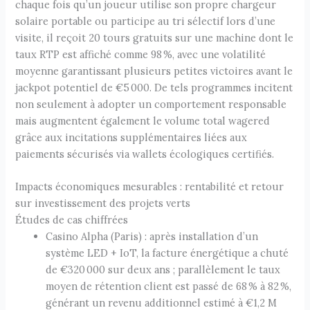
chaque fois qu’un joueur utilise son propre chargeur
solaire portable ou participe au tri sélectif lors d’une
visite, il reçoit 20 tours gratuits sur une machine dont le
taux RTP est affiché comme 98 %, avec une volatilité
moyenne garantissant plusieurs petites victoires avant le
jackpot potentiel de €5 000. De tels programmes incitent
non seulement à adopter un comportement responsable
mais augmentent également le volume total wagered
grâce aux incitations supplémentaires liées aux
paiements sécurisés via wallets écologiques certifiés.
Impacts économiques mesurables : rentabilité et retour
sur investissement des projets verts
Études de cas chiffrées
Casino Alpha (Paris) : après installation d’un
système LED + IoT, la facture énergétique a chuté
de €320 000 sur deux ans ; parallèlement le taux
moyen de rétention client est passé de 68 % à 82 %,
générant un revenu additionnel estimé à €1,2 M