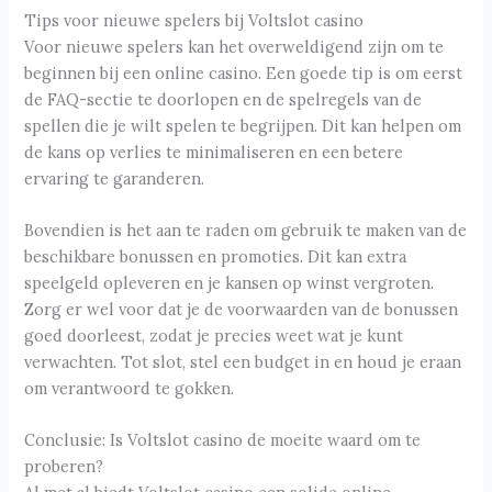
Tips voor nieuwe spelers bij Voltslot casino
Voor nieuwe spelers kan het overweldigend zijn om te
beginnen bij een online casino. Een goede tip is om eerst
de FAQ-sectie te doorlopen en de spelregels van de
spellen die je wilt spelen te begrijpen. Dit kan helpen om
de kans op verlies te minimaliseren en een betere
ervaring te garanderen.
Bovendien is het aan te raden om gebruik te maken van de
beschikbare bonussen en promoties. Dit kan extra
speelgeld opleveren en je kansen op winst vergroten.
Zorg er wel voor dat je de voorwaarden van de bonussen
goed doorleest, zodat je precies weet wat je kunt
verwachten. Tot slot, stel een budget in en houd je eraan
om verantwoord te gokken.
Conclusie: Is Voltslot casino de moeite waard om te
proberen?