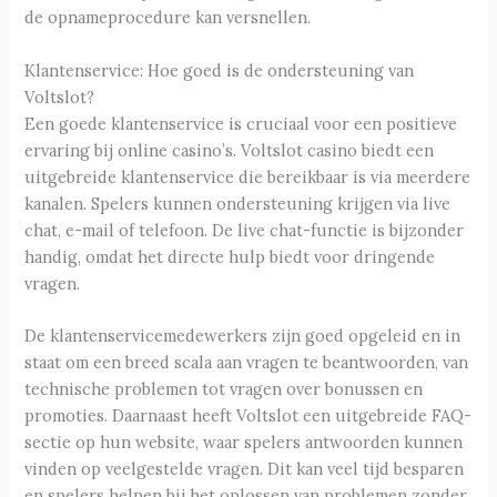
de opnameprocedure kan versnellen.
Klantenservice: Hoe goed is de ondersteuning van
Voltslot?
Een goede klantenservice is cruciaal voor een positieve
ervaring bij online casino’s. Voltslot casino biedt een
uitgebreide klantenservice die bereikbaar is via meerdere
kanalen. Spelers kunnen ondersteuning krijgen via live
chat, e-mail of telefoon. De live chat-functie is bijzonder
handig, omdat het directe hulp biedt voor dringende
vragen.
De klantenservicemedewerkers zijn goed opgeleid en in
staat om een breed scala aan vragen te beantwoorden, van
technische problemen tot vragen over bonussen en
promoties. Daarnaast heeft Voltslot een uitgebreide FAQ-
sectie op hun website, waar spelers antwoorden kunnen
vinden op veelgestelde vragen. Dit kan veel tijd besparen
en spelers helpen bij het oplossen van problemen zonder