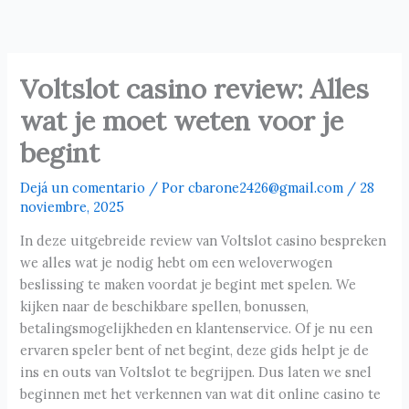
Ir
al
contenido
Voltslot casino review: Alles
wat je moet weten voor je
begint
Dejá un comentario
/ Por
cbarone2426@gmail.com
/
28
noviembre, 2025
In deze uitgebreide review van Voltslot casino bespreken
we alles wat je nodig hebt om een weloverwogen
beslissing te maken voordat je begint met spelen. We
kijken naar de beschikbare spellen, bonussen,
betalingsmogelijkheden en klantenservice. Of je nu een
ervaren speler bent of net begint, deze gids helpt je de
ins en outs van Voltslot te begrijpen. Dus laten we snel
beginnen met het verkennen van wat dit online casino te