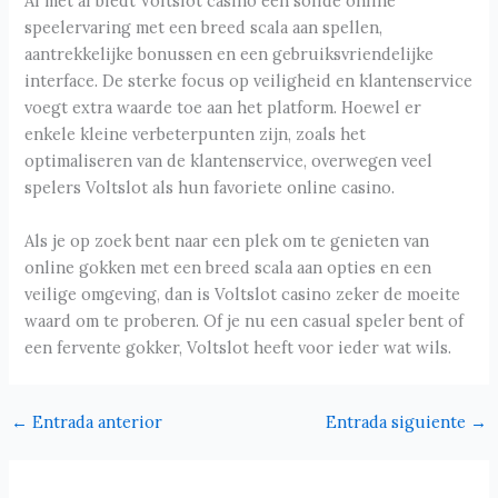
Al met al biedt Voltslot casino een solide online
speelervaring met een breed scala aan spellen,
aantrekkelijke bonussen en een gebruiksvriendelijke
interface. De sterke focus op veiligheid en klantenservice
voegt extra waarde toe aan het platform. Hoewel er
enkele kleine verbeterpunten zijn, zoals het
optimaliseren van de klantenservice, overwegen veel
spelers Voltslot als hun favoriete online casino.
Als je op zoek bent naar een plek om te genieten van
online gokken met een breed scala aan opties en een
veilige omgeving, dan is Voltslot casino zeker de moeite
waard om te proberen. Of je nu een casual speler bent of
een fervente gokker, Voltslot heeft voor ieder wat wils.
←
Entrada anterior
Entrada siguiente
→