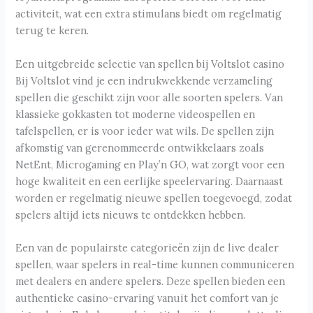
activiteit, wat een extra stimulans biedt om regelmatig
terug te keren.
Een uitgebreide selectie van spellen bij Voltslot casino
Bij Voltslot vind je een indrukwekkende verzameling
spellen die geschikt zijn voor alle soorten spelers. Van
klassieke gokkasten tot moderne videospellen en
tafelspellen, er is voor ieder wat wils. De spellen zijn
afkomstig van gerenommeerde ontwikkelaars zoals
NetEnt, Microgaming en Play’n GO, wat zorgt voor een
hoge kwaliteit en een eerlijke speelervaring. Daarnaast
worden er regelmatig nieuwe spellen toegevoegd, zodat
spelers altijd iets nieuws te ontdekken hebben.
Een van de populairste categorieën zijn de live dealer
spellen, waar spelers in real-time kunnen communiceren
met dealers en andere spelers. Deze spellen bieden een
authentieke casino-ervaring vanuit het comfort van je