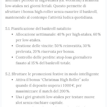
alternare periodi di high‑stakes (es. weekend) a sessioni
low‑stakes nei giorni feriali. Questo permette di
sfruttare i bonus high‑roller senza esaurire il bankroll,
mantenendo al contempo l’attività ludica quotidiana.
5.1. Pianificazione del bankroll natalizio
Allocazione settimanale: 40 % per high‑stakes, 60 %
per low‑stakes.
Gestione delle vincite: 50 % reinvestita, 30 %
prelevata, 20 % riservata per bonus.
Controllo delle perdite: stop‑loss giornaliero
fissato al 15 % del bankroll totale.
5.2. Sfruttare le promozioni festive in modo intelligente
Attiva il bonus “Christmas High Roller” solo
quando il deposito supera i 1 000 €, per
massimizzare il match del 200 %.
Usa i giri gratuiti low‑stakes per testare nuove
slot senza rischiare capitale.