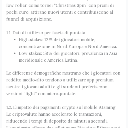
low‑roller, come tornei “Christmas Spin” con premi di
pochi euro, attirano nuovi utenti e contribuiscono al
funnel di acquisizione.
1.1. Dati di utilizzo per fascia di puntata
High‑stakes: 12 % dei giocatori mobile,
concentrazione in Nord‑Europa e Nord‑America.
Low‑stakes: 58 % dei giocatori, prevalenza in Asia
meridionale e America Latina.
Le differenze demografiche mostrano che i giocatori con
reddito medio‑alto tendono a utilizzare app premium,
mentre i giovani adulti e gli studenti preferiscono
versioni “light” con micro‑puntate.
1.2. L’impatto dei pagamenti crypto sul mobile iGaming
Le criptovalute hanno accelerato le transazioni,
riducendo i tempi di deposito da minuti a secondi.
L’anonimato offerto da wallet come Bitcoin o Ethereum è