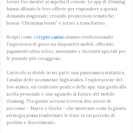
tornei live mentre si aspetta il cenone. Le app di iGaming
hanno affinato le loro offerte per rispondere a questa
domanda stagionale, creando promozioni tematiche,
bonus “Christmas boost” e tornei a tema festivo.
Scopri come i
crypto casino
stanno rivoluzionando
l’esperienza di gioco su dispositivi mobili, offrendo
pagamenti ultra‑veloci, anonimato e incentivi speciali per
le puntate più coraggiose.
L’articolo si divide in sei parti: una panoramica statistica,
l’analisi delle scommesse high‑stakes, l’esplorazione del
low‑stakes, un confronto pratico delle app, una guida alla
scelta personale e uno sguardo al futuro del mobile
iGaming. Tra queste sezioni troverai due storie di
successo – Marco e Giulia – che mostrano come la giusta
strategia possa trasformare le feste in un periodo di
profitto e divertimento.