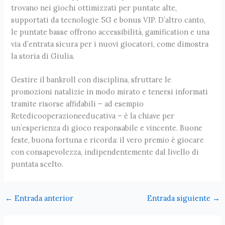
trovano nei giochi ottimizzati per puntate alte,
supportati da tecnologie 5G e bonus VIP. D’altro canto,
le puntate basse offrono accessibilità, gamification e una
via d’entrata sicura per i nuovi giocatori, come dimostra
la storia di Giulia.
Gestire il bankroll con disciplina, sfruttare le
promozioni natalizie in modo mirato e tenersi informati
tramite risorse affidabili – ad esempio
Retedicooperazioneeducativa – è la chiave per
un’esperienza di gioco responsabile e vincente. Buone
feste, buona fortuna e ricorda: il vero premio è giocare
con consapevolezza, indipendentemente dal livello di
puntata scelto.
←
Entrada anterior
Entrada siguiente
→