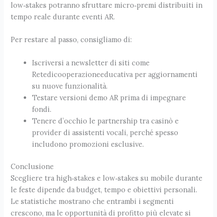
low‑stakes potranno sfruttare micro‑premi distribuiti in
tempo reale durante eventi AR.
Per restare al passo, consigliamo di:
Iscriversi a newsletter di siti come
Retedicooperazioneeducativa per aggiornamenti
su nuove funzionalità.
Testare versioni demo AR prima di impegnare
fondi.
Tenere d’occhio le partnership tra casinò e
provider di assistenti vocali, perché spesso
includono promozioni esclusive.
Conclusione
Scegliere tra high‑stakes e low‑stakes su mobile durante
le feste dipende da budget, tempo e obiettivi personali.
Le statistiche mostrano che entrambi i segmenti
crescono, ma le opportunità di profitto più elevate si