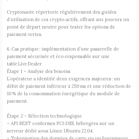
Cryptonaute répertorie régulièrement des guides
d’utilisation de ces crypto‑actifs, offrant aux joueurs un
point de départ neutre pour tester les options de
paiement vertes.
6. Cas pratique : implémentation d’une passerelle de
paiement sécurisée et éco‑responsable sur une
table Live Dealer
Étape 1 – Analyse des besoins
L’opérateur a identifié deux exigences majeures : un
débit de paiement inférieur à 250 ms et une réduction de
10 % de la consommation énergétique du module de
paiement.
Étape 2 – Sélection technologique
– API REST conformes PCI‑DSS, hébergées sur un
serveur dédié sous Linux Ubuntu 22.04.
– Tokenisation des données de carte via un fournisseur