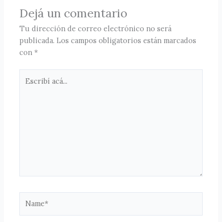
Dejá un comentario
Tu dirección de correo electrónico no será
publicada.
Los campos obligatorios están marcados
con
*
Escribí
acá...
Name*