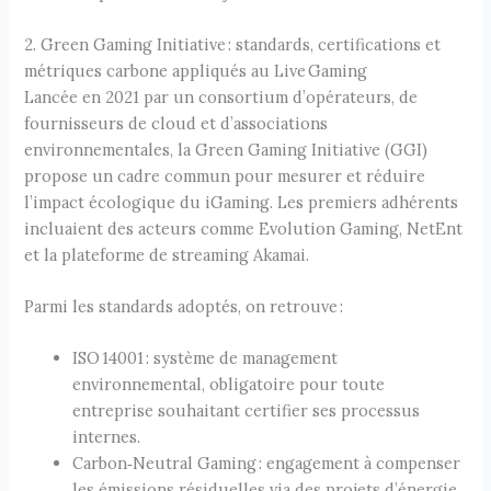
2. Green Gaming Initiative : standards, certifications et
métriques carbone appliqués au Live Gaming
Lancée en 2021 par un consortium d’opérateurs, de
fournisseurs de cloud et d’associations
environnementales, la Green Gaming Initiative (GGI)
propose un cadre commun pour mesurer et réduire
l’impact écologique du iGaming. Les premiers adhérents
incluaient des acteurs comme Evolution Gaming, NetEnt
et la plateforme de streaming Akamai.
Parmi les standards adoptés, on retrouve :
ISO 14001 : système de management
environnemental, obligatoire pour toute
entreprise souhaitant certifier ses processus
internes.
Carbon‑Neutral Gaming : engagement à compenser
les émissions résiduelles via des projets d’énergie