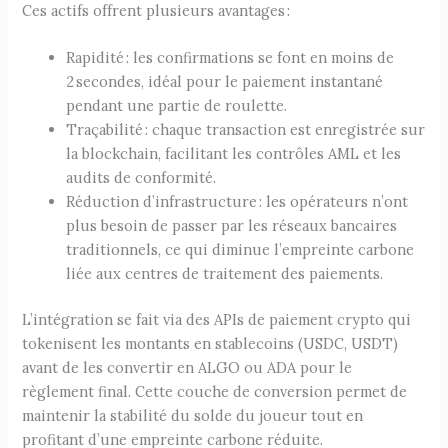
Ces actifs offrent plusieurs avantages :
Rapidité : les confirmations se font en moins de
2 secondes, idéal pour le paiement instantané
pendant une partie de roulette.
Traçabilité : chaque transaction est enregistrée sur
la blockchain, facilitant les contrôles AML et les
audits de conformité.
Réduction d’infrastructure : les opérateurs n’ont
plus besoin de passer par les réseaux bancaires
traditionnels, ce qui diminue l’empreinte carbone
liée aux centres de traitement des paiements.
L’intégration se fait via des APIs de paiement crypto qui
tokenisent les montants en stablecoins (USDC, USDT)
avant de les convertir en ALGO ou ADA pour le
règlement final. Cette couche de conversion permet de
maintenir la stabilité du solde du joueur tout en
profitant d’une empreinte carbone réduite.