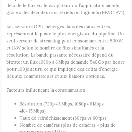
décode le flux via le navigateur ou l’application mobile,
grâce à des décodeurs matériels ou logiciels (HEVC, AV1).
Les serveurs GPU, hébergés dans des data‑centres,
représentent le poste le plus énergivore du pipeline. Un
seul serveur de streaming peut consommer entre 500 W
et 1 kW selon le nombre de flux simultanés et la
résolution. La bande passante nécessaire dépend du
bitrate : un flux 1080p à 6 Mbps demande 540 Gb par heure
pour 100 joueurs, ce qui implique des coûts d’énergie
liés aux commutateurs et aux liaisons optiques.
Facteurs influençant la consommation :
Résolution (720p ≈ 3 Mbps, 1080p ≈ 6 Mbps,
4K ≈ 15 Mbps)
Taux de rafraîchissement (30 fps vs 60 fps)
Nombre de caméras (plus de caméras = plus de