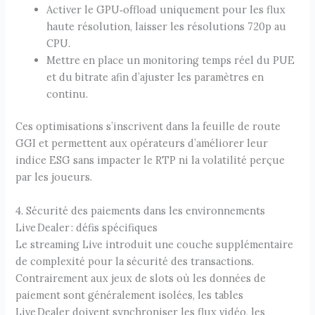
Activer le GPU‑offload uniquement pour les flux
haute résolution, laisser les résolutions 720p au
CPU.
Mettre en place un monitoring temps réel du PUE
et du bitrate afin d’ajuster les paramètres en
continu.
Ces optimisations s’inscrivent dans la feuille de route
GGI et permettent aux opérateurs d’améliorer leur
indice ESG sans impacter le RTP ni la volatilité perçue
par les joueurs.
4. Sécurité des paiements dans les environnements
Live Dealer : défis spécifiques
Le streaming Live introduit une couche supplémentaire
de complexité pour la sécurité des transactions.
Contrairement aux jeux de slots où les données de
paiement sont généralement isolées, les tables
Live Dealer doivent synchroniser les flux vidéo, les