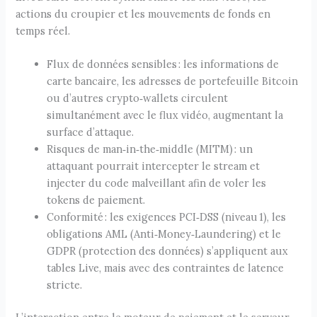
actions du croupier et les mouvements de fonds en
temps réel.
Flux de données sensibles : les informations de
carte bancaire, les adresses de portefeuille Bitcoin
ou d’autres crypto‑wallets circulent
simultanément avec le flux vidéo, augmentant la
surface d’attaque.
Risques de man‑in‑the‑middle (MITM) : un
attaquant pourrait intercepter le stream et
injecter du code malveillant afin de voler les
tokens de paiement.
Conformité : les exigences PCI‑DSS (niveau 1), les
obligations AML (Anti‑Money‑Laundering) et le
GDPR (protection des données) s’appliquent aux
tables Live, mais avec des contraintes de latence
stricte.