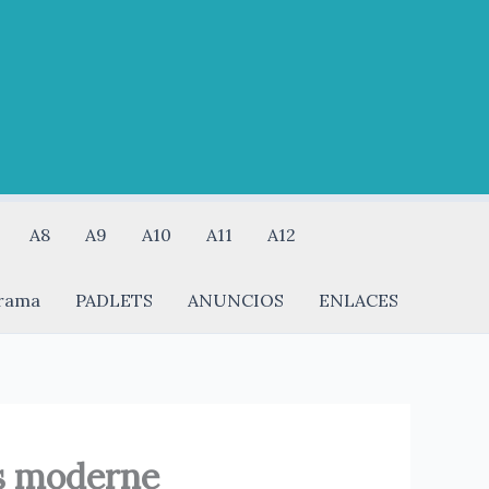
A8
A9
A10
A11
A12
rama
PADLETS
ANUNCIOS
ENLACES
as moderne