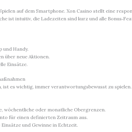
Spielen auf dem Smartphone. Xon Casino stellt eine respon
 ist intuitiv, die Ladezeiten sind kurz und alle Bonus‑Fe
p und Handy.
n über neue Aktionen.
lle Einsätze.
tzmaßnahmen
n, ist es wichtig, immer verantwortungsbewusst zu spielen
che, wöchentliche oder monatliche Obergrenzen.
onto für einen definierten Zeitraum aus.
e Einsätze und Gewinne in Echtzeit.