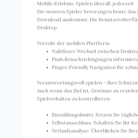
Mobile‑Erlebnis: Spielen überall, jederzeit
Die meisten Spieler bevorzugen heute das 
Download auskommt. Die Benutzeroberfläche
Desktop.
Vorteile der mobilen Plattform
Nahtloser Wechsel zwischen Deskto
Push‑Benachrichtigungen informiere
Finger‑Friendly Navigation für schne
Verantwortungsvoll spielen – Ihre Schu
Auch wenn das Ziel ist, Gewinne zu erziele
Spielverhalten zu kontrollieren:
Einzahlungslimits: Setzen Sie tägli
Selbstausschluss: Schalten Sie Ihr K
Verlaufsanalyse: Überblicken Sie Ihr