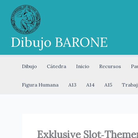
Ir
al
contenido
Dibujo BARONE
Dibujo
Cátedra
Inicio
Recursos
Pa
Figura Humana
A13
A14
A15
Trabaj
Exklusive Slot‑Theme