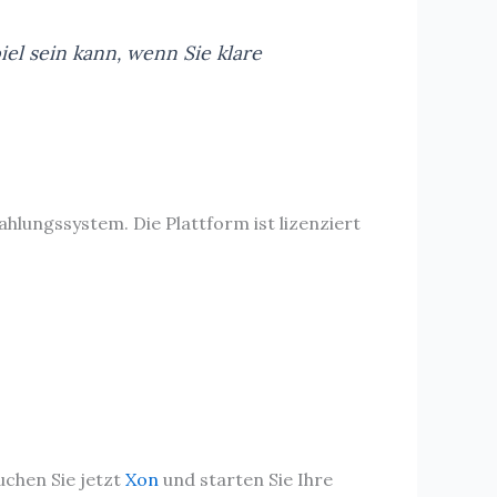
el sein kann, wenn Sie klare
hlungssystem. Die Plattform ist lizenziert
uchen Sie jetzt
Xon
und starten Sie Ihre