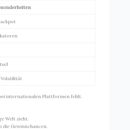
esonderheiten
Jackpot
ikatoren
tsel
Volatilität
bei internationalen Plattformen fehlt.
ge Welt zieht.
en die Gewinnchancen.