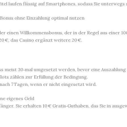
itel laufen flüssig auf Smartphones, sodass Sie unterwegs 
Bonus ohne Einzahlung optimal nutzen
ler einen Willkommensbonus, der in der Regel aus einer 10
 20 €, das Casino ergänzt weitere 20 €.
 meist 30‑mal umgesetzt werden, bevor eine Auszahlung m
ots zählen zur Erfüllung der Bedingung.
 nach 7 Tagen, wenn er nicht eingesetzt wird.
hne eigenes Geld
fänger. Sie erhalten 10 € Gratis‑Guthaben, das Sie in ausge