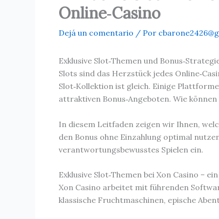
Online‑Casino
Dejá un comentario
/ Por
cbarone2426@g
Exklusive Slot‑Themen und Bonus‑Strategi
Slots sind das Herzstück jedes Online‑Casin
Slot‑Kollektion ist gleich. Einige Plattfo
attraktiven Bonus‑Angeboten. Wie können 
In diesem Leitfaden zeigen wir Ihnen, wel
den Bonus ohne Einzahlung optimal nutzen.
verantwortungsbewusstes Spielen ein.
Exklusive Slot‑Themen bei Xon Casino – ein
Xon Casino arbeitet mit führenden Softwar
klassische Fruchtmaschinen, epische Abent