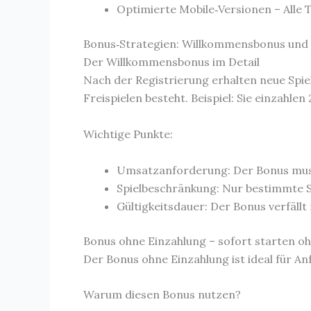
Optimierte Mobile‑Versionen – Alle T
Bonus‑Strategien: Willkommensbonus und 
Der Willkommensbonus im Detail
Nach der Registrierung erhalten neue Spie
Freispielen besteht. Beispiel: Sie einzahlen
Wichtige Punkte:
Umsatzanforderung: Der Bonus muss
Spielbeschränkung: Nur bestimmte Sl
Gültigkeitsdauer: Der Bonus verfällt
Bonus ohne Einzahlung – sofort starten o
Der Bonus ohne Einzahlung ist ideal für An
Warum diesen Bonus nutzen?