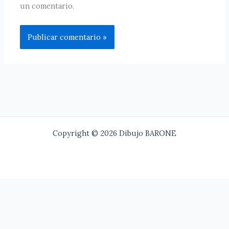
un comentario.
Copyright © 2026 Dibujo BARONE