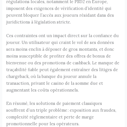
régulations locales, notamment le PSD2 en Europe,
imposent des exigences de vérification d’identité qui
peuvent bloquer l’accès aux joueurs résidant dans des
juridictions à législation stricte.
Ces contraintes ont un impact direct sur la confiance du
joueur. Un utilisateur qui craint le vol de ses données
sera moins enclin à déposer de gros montants, et donc
moins susceptible de profiter des offres de bonus de
bienvenue ou des promotions de cashback. Le manque de
traçabilité fiable peut également entraîner des litiges de
chargeback, où la banque du joueur annule la
transaction, privant le casino de la somme due et
augmentant les coûts opérationnels.
En résumé, les solutions de paiement classiques
souffrent d’un triple problème : exposition aux fraudes,
complexité réglementaire et perte de marge
promotionnelle pour les opérateurs.