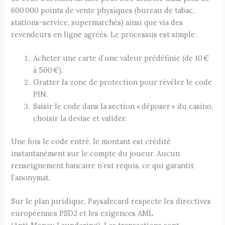
600 000 points de vente physiques (bureau de tabac,
stations-service, supermarchés) ainsi que via des
revendeurs en ligne agréés. Le processus est simple :
Acheter une carte d’une valeur prédéfinie (de 10 €
à 500 €).
Gratter la zone de protection pour révéler le code
PIN.
Saisir le code dans la section « déposer » du casino,
choisir la devise et valider.
Une fois le code entré, le montant est crédité
instantanément sur le compte du joueur. Aucun
renseignement bancaire n’est requis, ce qui garantit
l’anonymat.
Sur le plan juridique, Paysafecard respecte les directives
européennes PSD2 et les exigences AML