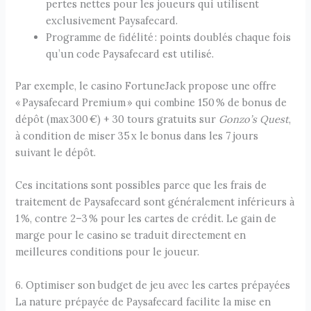
pertes nettes pour les joueurs qui utilisent
exclusivement Paysafecard.
Programme de fidélité : points doublés chaque fois
qu’un code Paysafecard est utilisé.
Par exemple, le casino FortuneJack propose une offre
« Paysafecard Premium » qui combine 150 % de bonus de
dépôt (max 300 €) + 30 tours gratuits sur
Gonzo’s Quest
,
à condition de miser 35 x le bonus dans les 7 jours
suivant le dépôt.
Ces incitations sont possibles parce que les frais de
traitement de Paysafecard sont généralement inférieurs à
1 %, contre 2–3 % pour les cartes de crédit. Le gain de
marge pour le casino se traduit directement en
meilleures conditions pour le joueur.
6. Optimiser son budget de jeu avec les cartes prépayées
La nature prépayée de Paysafecard facilite la mise en