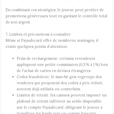
En combinant ces stratégies, le joueur peut profiter de
promotions généreuses tout en gardant le contrôle total
de son argent.
7. Limites et précautions à connaître
Même si Paysafecard offre de nombreux avantages, il
existe quelques points d’attention :
Frais de rechargement : certains revendeurs
appliquent une petite commission (0,5 % à 1 %) lors
de l’achat de cartes en devises étrangères.
Codes frauduleux : le marché gris regroupe des
vendeurs qui proposent des codes à prix réduit,
souvent déjà utilisés ou contrefaits.
Limites de retrait : les casinos peuvent imposer un
plafond de retrait inférieur au solde disponible
sur le compte Paysafecard, obligeant le joueur à
transférer les fonds vers un compte bancaire.