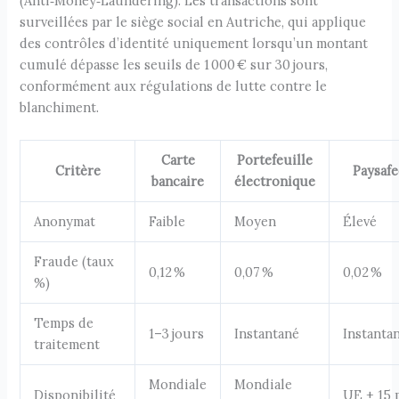
(Anti‑Money‑Laundering). Les transactions sont
surveillées par le siège social en Autriche, qui applique
des contrôles d’identité uniquement lorsqu’un montant
cumulé dépasse les seuils de 1 000 € sur 30 jours,
conformément aux régulations de lutte contre le
blanchiment.
Carte
Portefeuille
Critère
Paysaf
bancaire
électronique
Anonymat
Faible
Moyen
Élevé
Fraude (taux
0,12 %
0,07 %
0,02 %
%)
Temps de
1–3 jours
Instantané
Instanta
traitement
Mondiale
Mondiale
Disponibilité
UE + 15 