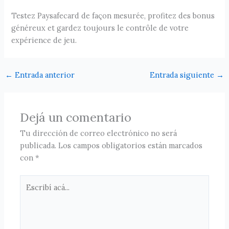
Testez Paysafecard de façon mesurée, profitez des bonus
généreux et gardez toujours le contrôle de votre
expérience de jeu.
←
Entrada anterior
Entrada siguiente
→
Dejá un comentario
Tu dirección de correo electrónico no será
publicada.
Los campos obligatorios están marcados
con
*
Escribí
acá...