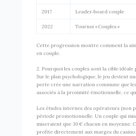
2017
Leader‑board couple
2022
Tournoi « Couples »
Cette progression montre comment la simpl
en couple.
2. Pourquoi les couples sont la cible idéale
Sur le plan psychologique, le jeu devient u
perte crée une narration commune que les 
associés à la proximité émotionnelle, ce q
Les études internes des opérateurs (non p
période promotionnelle. Un couple qui mise
miseraient que 30 € chacun en moyenne. Ce
profite directement aux marges du casino