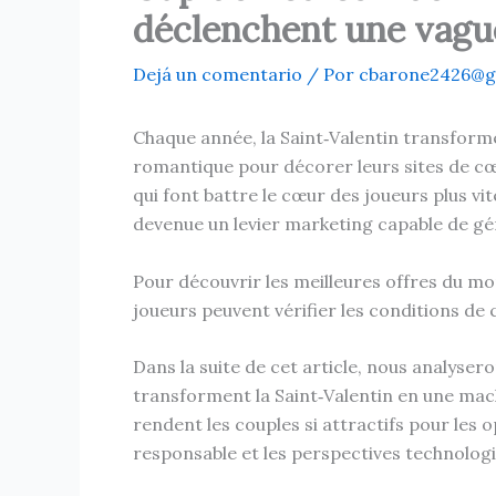
déclenchent une vague
Dejá un comentario
/ Por
cbarone2426@g
Chaque année, la Saint‑Valentin transforme 
romantique pour décorer leurs sites de cœu
qui font battre le cœur des joueurs plus vite
devenue un levier marketing capable de gén
Pour découvrir les meilleures offres du m
joueurs peuvent vérifier les conditions d
Dans la suite de cet article, nous analyse
transforment la Saint‑Valentin en une mach
rendent les couples si attractifs pour les o
responsable et les perspectives technologi