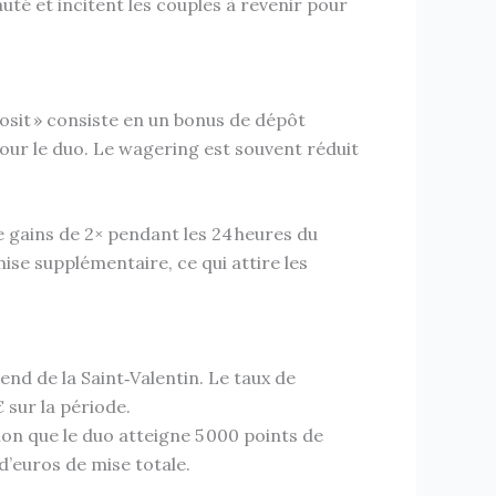
uté et incitent les couples à revenir pour
osit » consiste en un bonus de dépôt
our le duo. Le wagering est souvent réduit
e gains de 2× pendant les 24 heures du
ise supplémentaire, ce qui attire les
end de la Saint‑Valentin. Le taux de
 sur la période.
ion que le duo atteigne 5 000 points de
d’euros de mise totale.