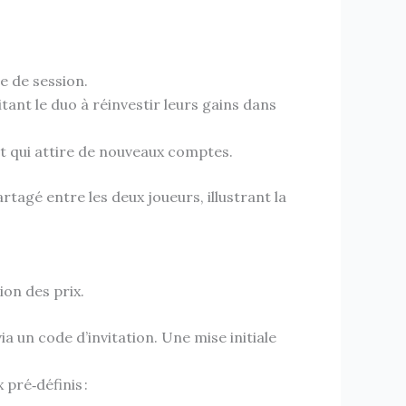
e de session.
tant le duo à réinvestir leurs gains dans
it qui attire de nouveaux comptes.
tagé entre les deux joueurs, illustrant la
ion des prix.
un code d’invitation. Une mise initiale
 pré‑définis :