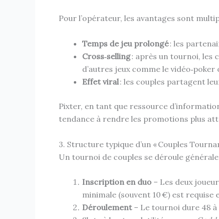
Pour l’opérateur, les avantages sont multipl
Temps de jeu prolongé
: les partena
Cross‑selling
: après un tournoi, les 
d’autres jeux comme le vidéo‑poker o
Effet viral
: les couples partagent leu
Pixter, en tant que ressource d’information
tendance à rendre les promotions plus att
3. Structure typique d’un « Couples Tourna
Un tournoi de couples se déroule généraleme
Inscription en duo
– Les deux joueur
minimale (souvent 10 €) est requise
Déroulement
– Le tournoi dure 48 à 