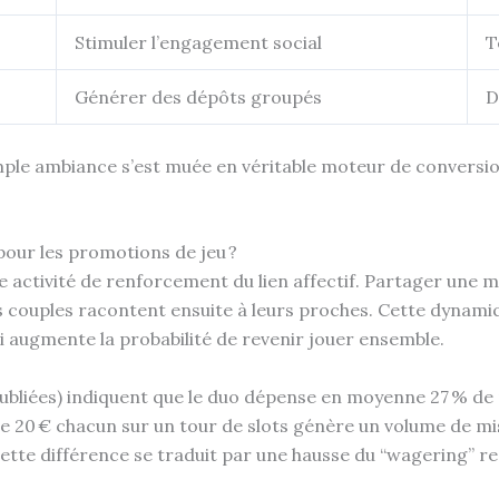
Stimuler l’engagement social
T
Générer des dépôts groupés
D
e ambiance s’est muée en véritable moteur de conversion, 
 pour les promotions de jeu ?
ne activité de renforcement du lien affectif. Partager une 
couples racontent ensuite à leurs proches. Cette dynamiq
ui augmente la probabilité de revenir jouer ensemble.
ubliées) indiquent que le duo dépense en moyenne 27 % de 
 20 € chacun sur un tour de slots génère un volume de mis
tte différence se traduit par une hausse du “wagering” req
.