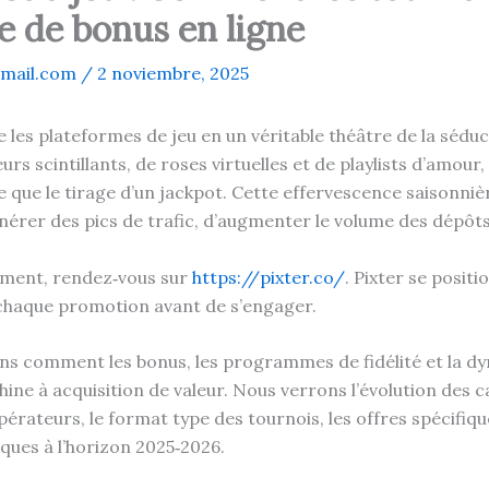
 de bonus en ligne
mail.com
/
2 noviembre, 2025
les plateformes de jeu en un véritable théâtre de la séduc
rs scintillants, de roses virtuelles et de playlists d’amou
 que le tirage d’un jackpot. Cette effervescence saisonnière 
érer des pics de trafic, d’augmenter le volume des dépôts 
oment, rendez‑vous sur
https://pixter.co/
. Pixter se posi
e chaque promotion avant de s’engager.
rons comment les bonus, les programmes de fidélité et la d
ine à acquisition de valeur. Nous verrons l’évolution des 
pérateurs, le format type des tournois, les offres spécifiqu
ques à l’horizon 2025‑2026.