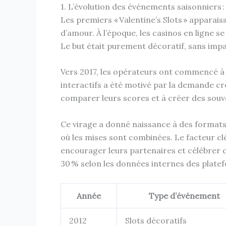
1. L’évolution des événements saisonniers :
Les premiers « Valentine’s Slots » appara
d’amour. À l’époque, les casinos en ligne 
Le but était purement décoratif, sans imp
Vers 2017, les opérateurs ont commencé à 
interactifs a été motivé par la demande cr
comparer leurs scores et à créer des sou
Ce virage a donné naissance à des formats 
où les mises sont combinées. Le facteur cl
encourager leurs partenaires et célébrer c
30 % selon les données internes des plate
Année
Type d’événement
2012
Slots décoratifs