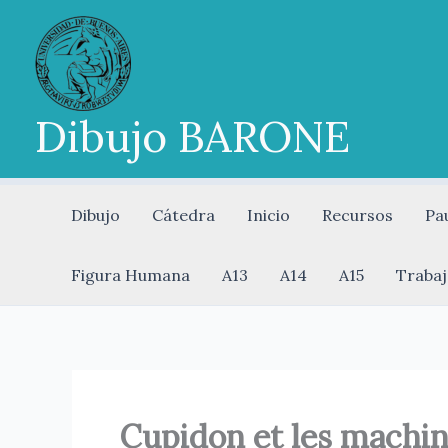
Ir
al
contenido
Dibujo BARONE
Dibujo
Cátedra
Inicio
Recursos
Pa
Figura Humana
A13
A14
A15
Trabaj
Cupidon et les machin