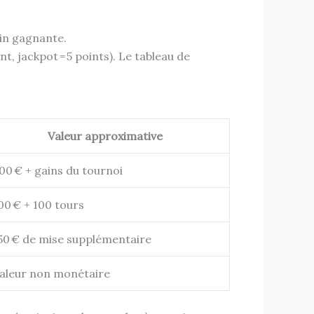
ain gagnante.
t, jackpot = 5 points). Le tableau de
Valeur approximative
00 € + gains du tournoi
00 € + 100 tours
50 € de mise supplémentaire
aleur non monétaire