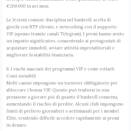
€200 000 in sei mesi.
Le lezioni comuni: disciplina nel bankroll, scelta di
giochi con RTP elevato, e networking con il supporto
VIP (spesso tramite canali Telegram). I premi hanno avuto
un impatto significativo, consentendo ai protagonisti di
acquistare immobili, avviare attività imprenditoriali e
migliorare la stabilità finanziaria.
6. I rischi nascosti dei programmi VIP e come evitarli
Costi invisibili
Molti casinò impongono un turnover obbligatorio per
sbloccare i bonus VIP. Questo può tradursi in una
pressione a giocare più di quanto il bankroll consenta,
aumentando il rischio di perdite. Alcuni club impongono
limiti di prelievo giornalieri o settimanali per i membri
Elite, rendendo difficile accedere rapidamente ai premi
in denaro.