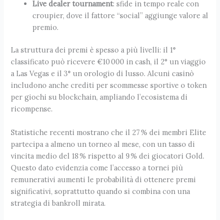
Live dealer tournament
: sfide in tempo reale con
croupier, dove il fattore “social” aggiunge valore al
premio.
La struttura dei premi è spesso a più livelli: il 1°
classificato può ricevere €10 000 in cash, il 2° un viaggio
a Las Vegas e il 3° un orologio di lusso. Alcuni casinò
includono anche crediti per scommesse sportive o token
per giochi su blockchain, ampliando l’ecosistema di
ricompense.
Statistiche recenti mostrano che il 27 % dei membri Elite
partecipa a almeno un torneo al mese, con un tasso di
vincita medio del 18 % rispetto al 9 % dei giocatori Gold.
Questo dato evidenzia come l’accesso a tornei più
remunerativi aumenti le probabilità di ottenere premi
significativi, soprattutto quando si combina con una
strategia di bankroll mirata.