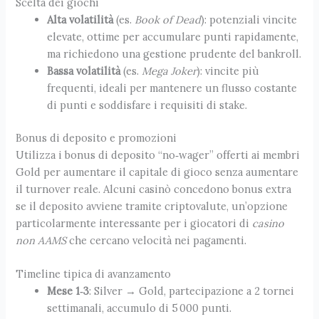
Scelta dei giochi
Alta volatilità
(es.
Book of Dead
): potenziali vincite
elevate, ottime per accumulare punti rapidamente,
ma richiedono una gestione prudente del bankroll.
Bassa volatilità
(es.
Mega Joker
): vincite più
frequenti, ideali per mantenere un flusso costante
di punti e soddisfare i requisiti di stake.
Bonus di deposito e promozioni
Utilizza i bonus di deposito “no‑wager” offerti ai membri
Gold per aumentare il capitale di gioco senza aumentare
il turnover reale. Alcuni casinò concedono bonus extra
se il deposito avviene tramite criptovalute, un’opzione
particolarmente interessante per i giocatori di
casino
non AAMS
che cercano velocità nei pagamenti.
Timeline tipica di avanzamento
Mese 1‑3
: Silver → Gold, partecipazione a 2 tornei
settimanali, accumulo di 5 000 punti.