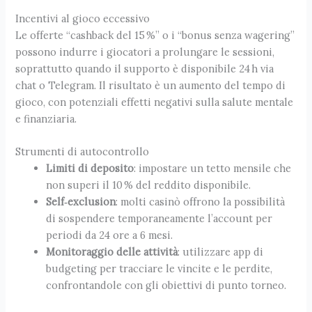
Incentivi al gioco eccessivo
Le offerte “cashback del 15 %” o i “bonus senza wagering”
possono indurre i giocatori a prolungare le sessioni,
soprattutto quando il supporto è disponibile 24 h via
chat o Telegram. Il risultato è un aumento del tempo di
gioco, con potenziali effetti negativi sulla salute mentale
e finanziaria.
Strumenti di autocontrollo
Limiti di deposito
: impostare un tetto mensile che
non superi il 10 % del reddito disponibile.
Self‑exclusion
: molti casinò offrono la possibilità
di sospendere temporaneamente l’account per
periodi da 24 ore a 6 mesi.
Monitoraggio delle attività
: utilizzare app di
budgeting per tracciare le vincite e le perdite,
confrontandole con gli obiettivi di punto torneo.