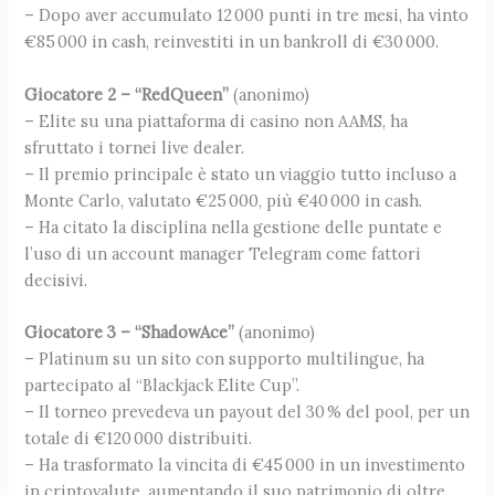
– Dopo aver accumulato 12 000 punti in tre mesi, ha vinto
€85 000 in cash, reinvestiti in un bankroll di €30 000.
Giocatore 2 – “RedQueen”
(anonimo)
– Elite su una piattaforma di casino non AAMS, ha
sfruttato i tornei live dealer.
– Il premio principale è stato un viaggio tutto incluso a
Monte Carlo, valutato €25 000, più €40 000 in cash.
– Ha citato la disciplina nella gestione delle puntate e
l’uso di un account manager Telegram come fattori
decisivi.
Giocatore 3 – “ShadowAce”
(anonimo)
– Platinum su un sito con supporto multilingue, ha
partecipato al “Blackjack Elite Cup”.
– Il torneo prevedeva un payout del 30 % del pool, per un
totale di €120 000 distribuiti.
– Ha trasformato la vincita di €45 000 in un investimento
in criptovalute, aumentando il suo patrimonio di oltre