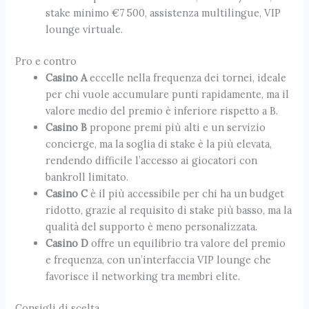
stake minimo €7 500, assistenza multilingue, VIP
lounge virtuale.
Pro e contro
Casino A
eccelle nella frequenza dei tornei, ideale
per chi vuole accumulare punti rapidamente, ma il
valore medio del premio è inferiore rispetto a B.
Casino B
propone premi più alti e un servizio
concierge, ma la soglia di stake è la più elevata,
rendendo difficile l’accesso ai giocatori con
bankroll limitato.
Casino C
è il più accessibile per chi ha un budget
ridotto, grazie al requisito di stake più basso, ma la
qualità del supporto è meno personalizzata.
Casino D
offre un equilibrio tra valore del premio
e frequenza, con un’interfaccia VIP lounge che
favorisce il networking tra membri elite.
Consigli di scelta