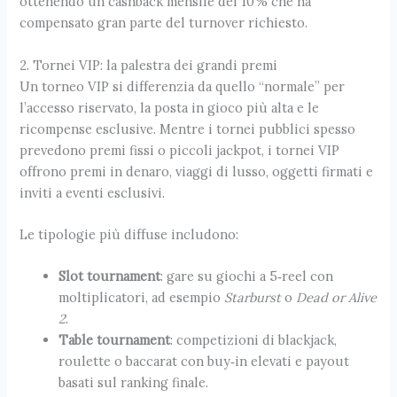
ottenendo un cashback mensile del 10 % che ha
compensato gran parte del turnover richiesto.
2. Tornei VIP: la palestra dei grandi premi
Un torneo VIP si differenzia da quello “normale” per
l’accesso riservato, la posta in gioco più alta e le
ricompense esclusive. Mentre i tornei pubblici spesso
prevedono premi fissi o piccoli jackpot, i tornei VIP
offrono premi in denaro, viaggi di lusso, oggetti firmati e
inviti a eventi esclusivi.
Le tipologie più diffuse includono:
Slot tournament
: gare su giochi a 5‑reel con
moltiplicatori, ad esempio
Starburst
o
Dead or Alive
2
.
Table tournament
: competizioni di blackjack,
roulette o baccarat con buy‑in elevati e payout
basati sul ranking finale.