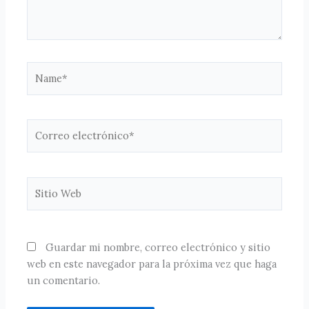
Name*
Correo
electrónico*
Sitio
Web
Guardar mi nombre, correo electrónico y sitio
web en este navegador para la próxima vez que haga
un comentario.