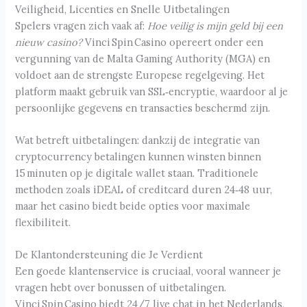
Veiligheid, Licenties en Snelle Uitbetalingen
Spelers vragen zich vaak af:
Hoe veilig is mijn geld bij een
nieuw casino?
Vinci Spin Casino opereert onder een
vergunning van de Malta Gaming Authority (MGA) en
voldoet aan de strengste Europese regelgeving. Het
platform maakt gebruik van SSL‑encryptie, waardoor al je
persoonlijke gegevens en transacties beschermd zijn.
Wat betreft uitbetalingen: dankzij de integratie van
cryptocurrency betalingen kunnen winsten binnen
15 minuten op je digitale wallet staan. Traditionele
methoden zoals iDEAL of creditcard duren 24‑48 uur,
maar het casino biedt beide opties voor maximale
flexibiliteit.
De Klantondersteuning die Je Verdient
Een goede klantenservice is cruciaal, vooral wanneer je
vragen hebt over bonussen of uitbetalingen.
Vinci Spin Casino biedt 24/7 live chat in het Nederlands,