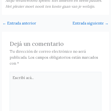
Altijd verantwoord spelen: stel limieten en neem pauzes.
Het plezier moet nooit ten koste gaan van je welzijn.
←
Entrada anterior
Entrada siguiente
→
Dejá un comentario
Tu dirección de correo electrónico no será
publicada.
Los campos obligatorios están marcados
con
*
Escribí
acá...