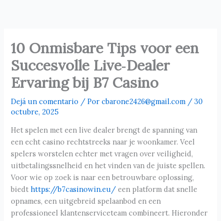
Ir
al
contenido
10 Onmisbare Tips voor een
Succesvolle Live‑Dealer
Ervaring bij B7 Casino
Dejá un comentario
/ Por
cbarone2426@gmail.com
/
30
octubre, 2025
Het spelen met een live dealer brengt de spanning van
een echt casino rechtstreeks naar je woonkamer. Veel
spelers worstelen echter met vragen over veiligheid,
uitbetalingssnelheid en het vinden van de juiste spellen.
Voor wie op zoek is naar een betrouwbare oplossing,
biedt
https://b7casinowin.eu/
een platform dat snelle
opnames, een uitgebreid spelaanbod en een
professioneel klantenserviceteam combineert. Hieronder