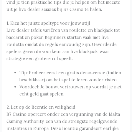
vind je tien praktische tips die je helpen om het meeste
uit je live‑dealer sessies bij B7 Casino te halen.
1. Kies het juiste speltype voor jouw stijl
Live‑dealer tafels variëren van roulette en blackjack tot
baccarat en poker. Beginners starten vaak met live
roulette omdat de regels eenvoudig zijn. Gevorderde
spelers geven de voorkeur aan live blackjack, waar
strategie een grotere rol speelt.
Tip: Probeer eerst een gratis demo‑versie (indien
beschikbaar) om het spel te leren zonder risico.
Voordeel: Je bouwt vertrouwen op voordat je met
echt geld gaat spelen.
2. Let op de licentie en veiligheid
B7 Casino opereert onder een vergunning van de Malta
Gaming Authority, een van de strengste regelgevende
instanties in Europa. Deze licentie garandeert eerlijke