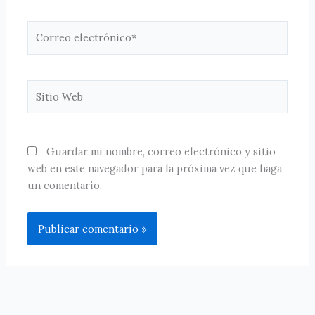
Correo
electrónico*
Sitio
Web
Guardar mi nombre, correo electrónico y sitio
web en este navegador para la próxima vez que haga
un comentario.