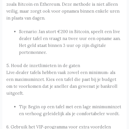
zoals Bitcoin en Ethereum. Deze methode is niet alleen
veilig, maar zorgt ook voor opnames binnen enkele uren
in plaats van dagen.
Scenario: Jan stort €200 in Bitcoin, speelt een live
dealer tafel en vraagt na twee uur een opname aan.
Het geld staat binnen 3 uur op zijn digitale
portemonnee.
5. Houd de inzetlimieten in de gaten
Live‑dealer tafels hebben vaak zowel een minimum‑ als
een maximuminzet. Kies een tafel die past bij je budget
om te voorkomen dat je sneller dan gewenst je bankroll
uitgeeft.
Tip: Begin op een tafel met een lage minimuminzet
en verhoog geleidelijk als je comfortabeler wordt.
6. Gebruik het VIP‑programma voor extra voordelen