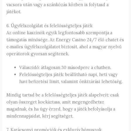
vacsora után vagy a szánkózás közben is folytasd a
játékot.
6. Ügyfélszolgálat és felelősségteljes játék
Az online kaszinók egyik legfontosabb szempontja a
támogatás minősége. Az Energy Casino 24/7 élő chatet és
e‑mailes ügyfélszolgálatot biztosít, ahol a magyar nyelvű
operátorok gyorsan segítenek.
Válaszidő: átlagosan 30 másodperc a chatben.
Felelősségteljes játék: beállítható napi, heti vagy
havi befizetési limit, valamint önkizárási lehetőség.
Mindig tartsd be a felelősségteljes játék alapelveit: csak
olyan összeget kockáztass, amit megengedhetsz
magadnak, és ha úgy érzed, hogy a játék befolyásolja a
mindennapjaidat, kérj segítséget.
7. Karácsonyi promóciók és exkluzív bónuszok