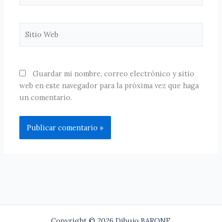
Sitio
Web
Guardar mi nombre, correo electrónico y sitio
web en este navegador para la próxima vez que haga
un comentario.
Copyright © 2026 Dibujo BARONE