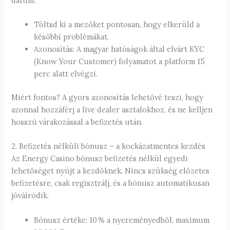
dátum.
Töltsd ki a mezőket pontosan, hogy elkerüld a
későbbi problémákat.
Azonosítás: A magyar hatóságok által elvárt KYC
(Know Your Customer) folyamatot a platform 15
perc alatt elvégzi.
Miért fontos? A gyors azonosítás lehetővé teszi, hogy
azonnal hozzáférj a live dealer asztalokhoz, és ne kelljen
hosszú várakozással a befizetés után.
2. Befizetés nélküli bónusz – a kockázatmentes kezdés
Az Energy Casino bónusz befizetés nélkül egyedi
lehetőséget nyújt a kezdőknek. Nincs szükség előzetes
befizetésre, csak regisztrálj, és a bónusz automatikusan
jóváíródik.
Bónusz értéke: 10 % a nyereményedből, maximum