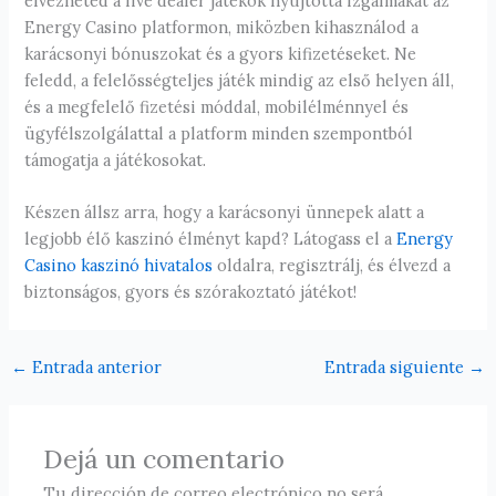
élvezheted a live dealer játékok nyújtotta izgalmakat az
Energy Casino platformon, miközben kihasználod a
karácsonyi bónuszokat és a gyors kifizetéseket. Ne
feledd, a felelősségteljes játék mindig az első helyen áll,
és a megfelelő fizetési móddal, mobilélménnyel és
ügyfélszolgálattal a platform minden szempontból
támogatja a játékosokat.
Készen állsz arra, hogy a karácsonyi ünnepek alatt a
legjobb élő kaszinó élményt kapd? Látogass el a
Energy
Casino kaszinó hivatalos
oldalra, regisztrálj, és élvezd a
biztonságos, gyors és szórakoztató játékot!
←
Entrada anterior
Entrada siguiente
→
Dejá un comentario
Tu dirección de correo electrónico no será