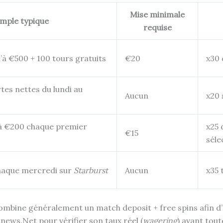
Mise minimale
mple typique
requise
’à €500 + 100 tours gratuits
€20
x30 
tes nettes du lundi au
Aucun
x20 
’à €200 chaque premier
x25 
€15
séle
chaque mercredi sur
Starburst
Aucun
x35 
combine généralement un match deposit + free spins afin d’
news.Net pour vérifier son taux réel (
wagering
) avant tout