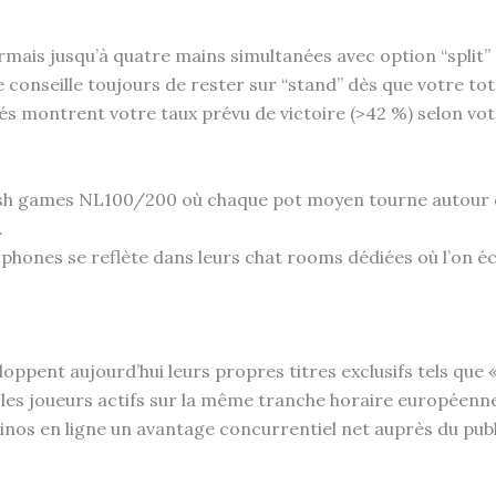
mais jusqu’à quatre mains simultanées avec option “split”
conseille toujours de rester sur “stand” dès que votre to
rés montrent votre taux prévu de victoire (>42 %) selon vot
h games NL100/200 où chaque pot moyen tourne autour de
.
phones se reflète dans leurs chat rooms dédiées où l’on é
ppent aujourd’hui leurs propres titres exclusifs tels que 
 les joueurs actifs sur la même tranche horaire européenn
nos en ligne un avantage concurrentiel net auprès du publ