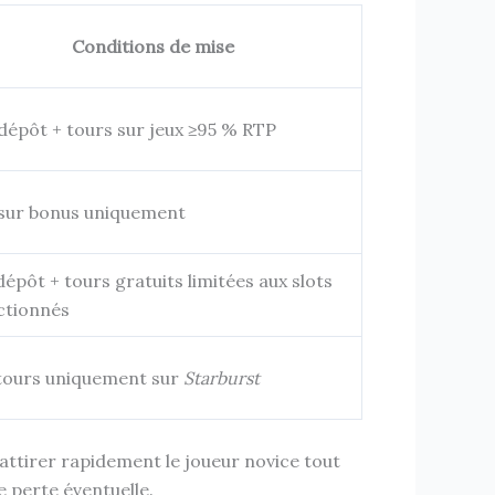
Conditions de mise
dépôt + tours sur jeux ≥95 % RTP
sur bonus uniquement
dépôt + tours gratuits limitées aux slots
ctionnés
tours uniquement sur
Starburst
attirer rapidement le joueur novice tout
e perte éventuelle.