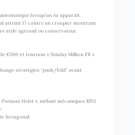
 automatique lorsqu’un As apparaît.
tal atteint 17 contre un croupier montrant
re style agressif ou conservateur.
 €500 et tournois « Sunday Million FR »
change stratégies “push/fold” avant
« Parisian Heist », mêlant mécaniques RPG
e.
ic hexagonal.