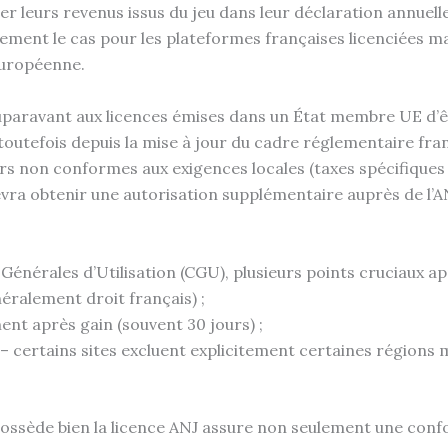
er leurs revenus issus du jeu dans leur déclaration annuelle 
lement le cas pour les plateformes françaises licenciées m
européenne.
uparavant aux licences émises dans un État membre UE d’ê
tefois depuis la mise à jour du cadre réglementaire frança
ngers non conformes aux exigences locales (taxes spécifiques
evra obtenir une autorisation supplémentaire auprès de l’AN
Générales d’Utilisation (CGU), plusieurs points cruciaux ap
néralement droit français) ;
nt après gain (souvent 30 jours) ;
– certains sites excluent explicitement certaines régions 
possède bien la licence ANJ assure non seulement une conf