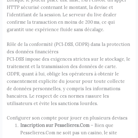
HTTP sécurisé contenant le montant, la devise et
l’identifiant de la session. Le serveur du live dealer
confirme la transaction en moins de 200 ms, ce qui
garantit une expérience fluide sans décalage.
Rôle de la conformité (PCI‑DSS, GDPR) dans la protection
des données financières
PCI‑DSS impose des exigences strictes sur le stockage, le
traitement et la transmission des données de carte.
GDPR, quant à lui, oblige les opérateurs à obtenir le
consentement explicite du joueur pour toute collecte
de données personnelles, y compris les informations
bancaires. Le respect de ces normes rassure les
utilisateurs et évite les sanctions lourdes.
Configurer son compte pour jouer en plusieurs devises
Inscription sur Pesselieres.Com
– Bien que
Pesselieres.Com ne soit pas un casino, le site