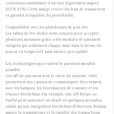
conversion instantanée à un taux légèrement majoré
(0,5 % à 1 %). Cette marge couvre les frais de transaction
et garantit la liquidité du portefeuille.
Compatibilité avec les plateformes de jeux live
Les tables de live dealer sont conçues pour accepter
plusieurs monnaies grâce à des modules de paiement
intégrés qui traduisent chaque mise dans la devise du
joueur en temps réel, sans latence perceptible.
Les technologies qui rendent le paiement mondial
possible
Les API de paiement sont le cœur du système : elles
permettent aux casinos de communiquer directement
avec les banques, les fournisseurs de e‑money et les
réseaux blockchain. Par exemple, une API Stripe ou
PayPal peut autoriser un dépôt en quelques secondes,
tandis qu’une intégration blockchain (Ethereum, Solana)
assure la transparence et la rapidité des transactions