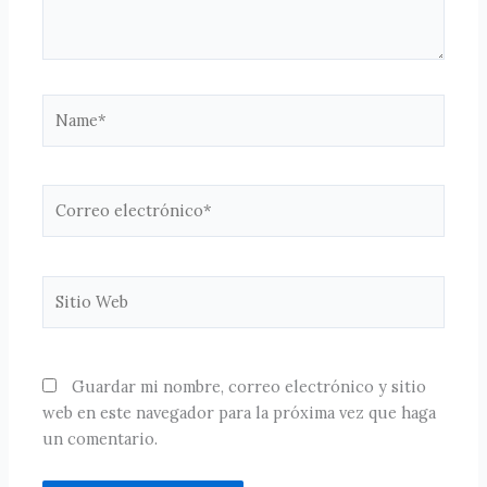
Name*
Correo
electrónico*
Sitio
Web
Guardar mi nombre, correo electrónico y sitio
web en este navegador para la próxima vez que haga
un comentario.