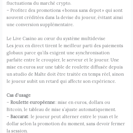
fluctuations du marché crypto.
– Profitez des promotions « bonus sans depot » qui sont
souvent créditées dans la devise du joueur, évitant ainsi
une conversion supplémentaire.
Le Live Casino au cœur du système multidevise
Les jeux en direct tirent le meilleur parti des paiements
globaux parce qu’ils exigent une synchronisation
parfaite entre le croupier, le serveur et le joueur. Une
mise en euros sur une table de roulette diffusée depuis
un studio de Malte doit être traitée en temps réel, sinon
le joueur subit un retard qui affecte son expérience.
Cas d’usage
–
Roulette européenne
: mise en euros, dollars ou
Bitcoin, le tableau de mise s’ajuste automatiquement.
–
Baccarat
: le joueur peut alterner entre le yuan et le
dollar selon la promotion du moment, sans devoir fermer
la session.