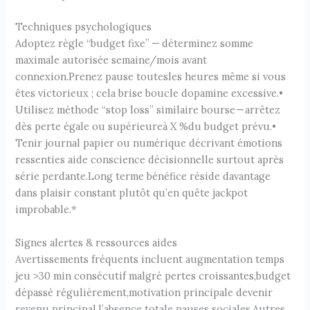
Techniques psychologiques
Adoptez règle “budget fixe” — déterminez somme
maximale autorisée semaine/mois avant
connexion.Prenez pause toutesles heures même si vous
êtes victorieux ; cela brise boucle dopamine excessive.•
Utilisez méthode “stop loss” similaire bourse — arrêtez
dès perte égale ou supérieureà X %du budget prévu.•
Tenir journal papier ou numérique décrivant émotions
ressenties aide conscience décisionnelle surtout après
série perdante.Long terme bénéfice réside davantage
dans plaisir constant plutôt qu’en quête jackpot
improbable.*
Signes alertes & ressources aides
Avertissements fréquents incluent augmentation temps
jeu >30 min consécutif malgré pertes croissantes,budget
dépassé régulièrement,motivation principale devenir
revenu principal,l’absence totale pauses sociales.Autres