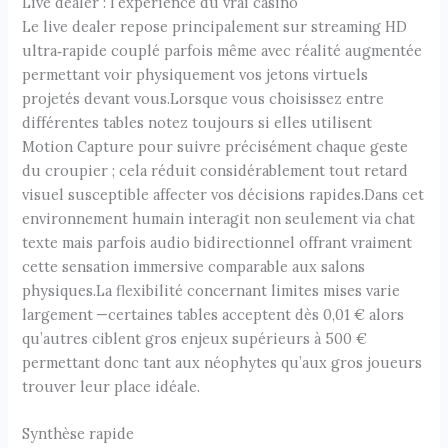
Live dealer : l’expérience du vrai casino
Le live dealer repose principalement sur streaming HD
ultra‑rapide couplé parfois même avec réalité augmentée
permettant voir physiquement vos jetons virtuels
projetés devant vous.Lorsque vous choisissez entre
différentes tables notez toujours si elles utilisent
Motion Capture pour suivre précisément chaque geste
du croupier ; cela réduit considérablement tout retard
visuel susceptible affecter vos décisions rapides.Dans cet
environnement humain interagit non seulement via chat
texte mais parfois audio bidirectionnel offrant vraiment
cette sensation immersive comparable aux salons
physiques.La flexibilité concernant limites mises varie
largement —certaines tables acceptent dès 0,01 € alors
qu’autres ciblent gros enjeux supérieurs à 500 €
permettant donc tant aux néophytes qu’aux gros joueurs
trouver leur place idéale.​
Synthèse rapide