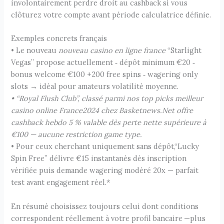
involontairement perdre droit au cashback si vous
clôturez votre compte avant période calculatrice définie.​
Exemples concrets français
• Le nouveau
nouveau casino en ligne france
“Starlight
Vegas” propose actuellement ‑ dépôt minimum €20 ‑
bonus welcome €100 +200 free spins ‑ wagering only
slots → idéal pour amateurs volatilité moyenne.
• “Royal Flush Club”, classé parmi nos top picks meilleur
casino online France2024 chez Basketnews.Net offre
cashback hebdo ‎5 %‎ valable dès perte nette supérieure à
€100 — aucune restriction game type.
• Pour ceux cherchant uniquement sans dépôt,“Lucky
Spin Free” délivre €15 instantanés dès inscription
vérifiée puis demande wagering modéré ‎20x‎ — parfait
test avant engagement réel.*
En résumé choisissez toujours celui dont conditions
correspondent réellement à votre profil bancaire —plus