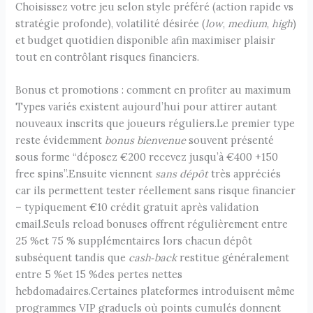
Choisissez votre jeu selon style préféré (action rapide vs
stratégie profonde), volatilité désirée (
low
,
medium
,
high
)​
et budget quotidien disponible afin maximiser plaisir
tout en contrôlant risques financiers.
Bonus et promotions : comment en profiter au maximum
Types variés existent aujourd’hui pour attirer autant
nouveaux inscrits que joueurs réguliers.Le premier type
reste évidemment
bonus bienvenue
souvent présenté
sous forme “déposez €200 recevez jusqu’à €400 +150
free spins”.Ensuite viennent
sans dépôt
très appréciés
car ils permettent tester réellement sans risque financier
– typiquement €10 crédit gratuit après validation
email.Seuls reload bonuses offrent régulièrement entre
25 %et 75 % supplémentaires lors chacun dépôt
subséquent tandis que
cash‑back
restitue généralement
entre 5 %et 15 %des pertes nettes
hebdomadaires.Certaines plateformes introduisent même
programmes VIP graduels où points cumulés donnent