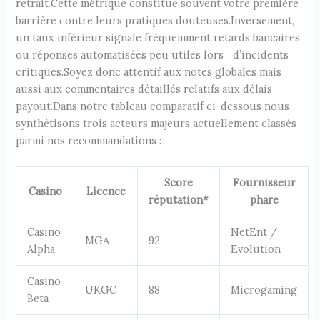
retrait.Cette métrique constitue souvent votre première
barrière contre leurs pratiques douteuses.Inversement,
un taux inférieur signale fréquemment retards bancaires
ou réponses automatisées peu utiles lors d’incidents
critiques.Soyez donc attentif aux notes globales mais
aussi aux commentaires détaillés relatifs aux délais
payout.Dans notre tableau comparatif ci-dessous nous
synthétisons trois acteurs majeurs actuellement classés
parmi nos recommandations :
Score
Fournisseur
Casino
Licence
réputation*
phare
Casino
NetEnt /
MGA
92
Alpha
Evolution
Casino
UKGC
88
Microgaming
Beta