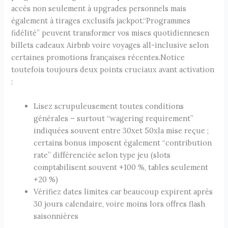
accès non seulement à upgrades personnels mais
également à tirages exclusifs jackpot.“Programmes
fidélité” peuvent transformer vos mises quotidiennes​en
billets cadeaux Airbnb voire voyages all-inclusive selon
certaines promotions françaises récentes.Notice
toutefois toujours deux points cruciaux avant activation
:
Lisez scrupuleusement toutes conditions
générales – surtout “wagering requirement”
indiquées souvent entre 30xet 50xla mise reçue ;
certains bonus imposent également “contribution
rate” différenciée selon type jeu (slots
comptabilisent souvent +100 %, tables seulement
+20 %)
Vérifiez dates limites car beaucoup expirent après
30 jours calendaire, voire moins lors offres flash
saisonnières