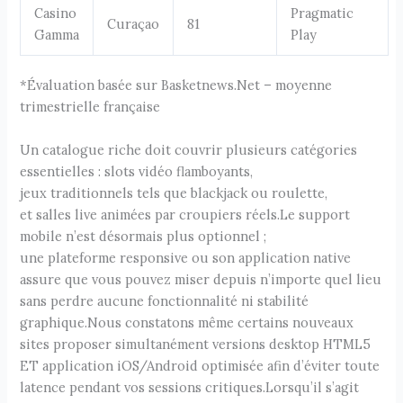
Casino
Pragmatic
Curaçao
81
Gamma
Play
*Évaluation basée sur Basketnews.Net – moyenne
trimestrielle française
Un catalogue riche doit couvrir plusieurs catégories
essentielles : slots vidéo flamboyants,
jeux traditionnels tels que blackjack ou roulette,
et salles live animées par croupiers réels.Le support
mobile n’est désormais plus optionnel ;
une plateforme responsive ou son application native
assure que vous pouvez miser depuis n’importe quel lieu
sans perdre aucune fonctionnalité ni stabilité
graphique.Nous constatons même certains nouveaux
sites proposer simultanément versions desktop HTML5
ET application iOS/Android optimisée afin d’éviter toute
latence pendant vos sessions critiques.Lorsqu’il s’agit