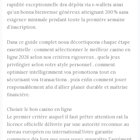
rapidité exceptionnelle des dépôts via e‑wallets ainsi
qu’un bonus bienvenue généreux atteignant 200 % sans
exigence minimale pendant toute la première semaine
d’inscription.​
Dans ce guide complet nous décortiquons chaque étape
essentielle : comment sélectionner le meilleur casino en
ligne 2026 selon nos critères rigoureux , quels jeux
privilégier selon votre style personnel , comment
optimiser intelligemment vos promotions tout en
sécurisant vos transactions , puis enfin comment jouer
responsablement afin d’allier plaisir durable et maîtrise
financière.
Choisir le bon casino en ligne
Le premier critère auquel il faut prêter attention est la
licence officielle délivrée par une autorité reconnue au
niveau européen ou international.Votre garantie
commence dès lors que vous voyez apparaître l’agrément