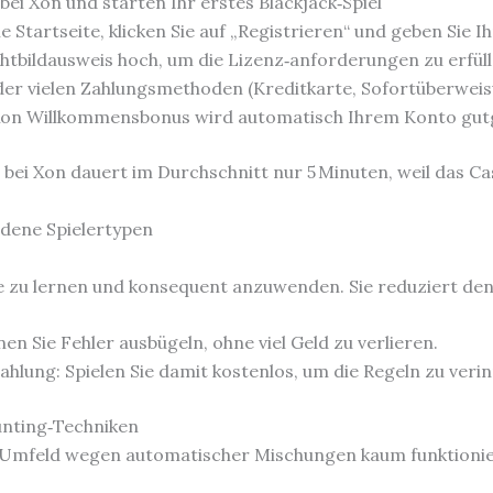
h bei Xon und starten Ihr erstes Blackjack‑Spiel
e Startseite, klicken Sie auf „Registrieren“ und geben Sie I
chtbildausweis hoch, um die Lizenz‑anforderungen zu erfüll
 der vielen Zahlungsmethoden (Kreditkarte, Sofortüberweisu
Xon Willkommensbonus wird automatisch Ihrem Konto gut
ei Xon dauert im Durchschnitt nur 5 Minuten, weil das Ca
edene Spielertypen
gie zu lernen und konsequent anzuwenden. Sie reduziert den
en Sie Fehler ausbügeln, ohne viel Geld zu verlieren.
hlung: Spielen Sie damit kostenlos, um die Regeln zu verin
unting‑Techniken
‑Umfeld wegen automatischer Mischungen kaum funktionier