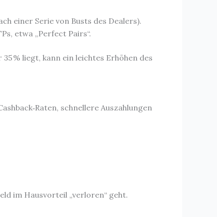
ach einer Serie von Busts des Dealers).
Ps, etwa „Perfect Pairs“.
35 % liegt, kann ein leichtes Erhöhen des
 Cashback‑Raten, schnellere Auszahlungen
ld im Hausvorteil „verloren“ geht.