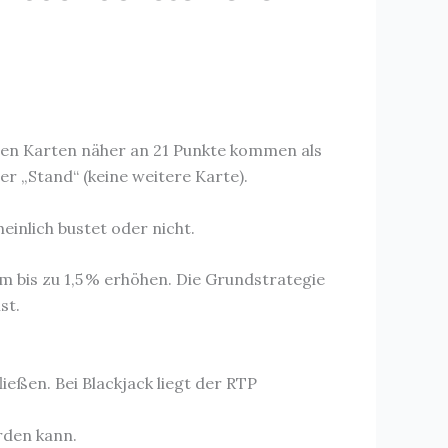
 Ihren Karten näher an 21 Punkte kommen als
er „Stand“ (keine weitere Karte).
einlich bustet oder nicht.
m bis zu 1,5 % erhöhen. Die Grundstrategie
st.
ließen. Bei Blackjack liegt der RTP
rden kann.