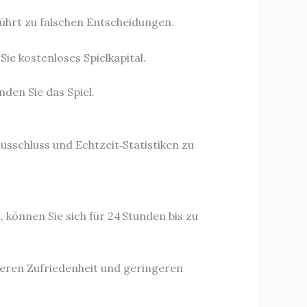
 führt zu falschen Entscheidungen.
e kostenloses Spielkapital.
nden Sie das Spiel.
usschluss und Echtzeit‑Statistiken zu
, können Sie sich für 24 Stunden bis zu
öheren Zufriedenheit und geringeren