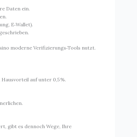
hre Daten ein.
en.
ng, E‑Wallet).
geschrieben.
sino moderne Verifizierungs‑Tools nutzt.
 Hausvorteil auf unter 0,5 %.
nerlichen.
t, gibt es dennoch Wege, Ihre