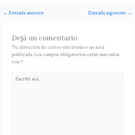
←
Entrada anterior
Entrada siguiente
→
Dejá un comentario
Tu dirección de correo electrónico no será
publicada.
Los campos obligatorios están marcados
con
*
Escribí
acá...