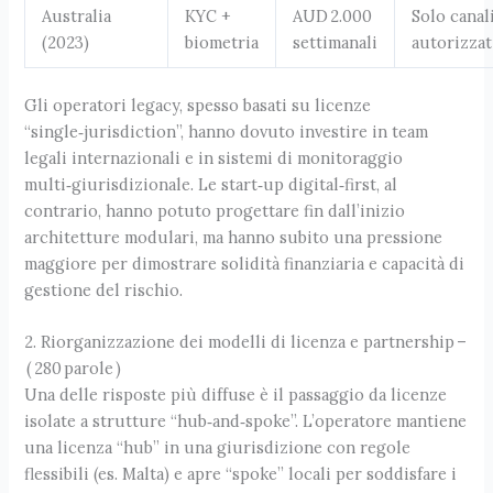
Australia
KYC +
AUD 2.000
Solo canal
(2023)
biometria
settimanali
autorizzat
Gli operatori legacy, spesso basati su licenze
“single‑jurisdiction”, hanno dovuto investire in team
legali internazionali e in sistemi di monitoraggio
multi‑giurisdizionale. Le start‑up digital‑first, al
contrario, hanno potuto progettare fin dall’inizio
architetture modulari, ma hanno subito una pressione
maggiore per dimostrare solidità finanziaria e capacità di
gestione del rischio.
2. Riorganizzazione dei modelli di licenza e partnership –
( 280 parole )
Una delle risposte più diffuse è il passaggio da licenze
isolate a strutture “hub‑and‑spoke”. L’operatore mantiene
una licenza “hub” in una giurisdizione con regole
flessibili (es. Malta) e apre “spoke” locali per soddisfare i