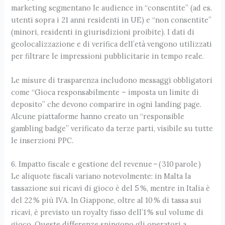
marketing segmentano le audience in “consentite” (ad es.
utenti sopra i 21 anni residenti in UE) e “non consentite”
(minori, residenti in giurisdizioni proibite). I dati di
geolocalizzazione e di verifica dell’età vengono utilizzati
per filtrare le impressioni pubblicitarie in tempo reale.
Le misure di trasparenza includono messaggi obbligatori
come “Gioca responsabilmente – imposta un limite di
deposito” che devono comparire in ogni landing page.
Alcune piattaforme hanno creato un “responsible
gambling badge” verificato da terze parti, visibile su tutte
le inserzioni PPC.
6. Impatto fiscale e gestione del revenue – ( 310 parole )
Le aliquote fiscali variano notevolmente: in Malta la
tassazione sui ricavi di gioco è del 5 %, mentre in Italia è
del 22 % più IVA. In Giappone, oltre al 10 % di tassa sui
ricavi, è previsto un royalty fisso dell’1 % sul volume di
gioco. Queste differenze spingono gli operatori a