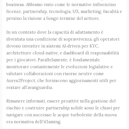
business. Abbiamo visto come le normative influenzino
licenze, partnership, tecnologia, UX, marketing, fiscalità e
persino la visione a lungo termine del settore.
In un contesto dove la capacità di adattamento è
diventata una condizione di sopravvivenza, gli operatori
devono investire in sistemi AI‑driven per KYC,
architetture cloud‑native, e dashboard di responsabilità
per i giocatori. Parallelamente, è fondamentale
monitorare costantemente le evoluzioni legislative e
valutare collaborazioni con risorse neutre come
Aures2Project, che forniscono aggiornamenti utili per
restare all’avanguardia.
Rimanere informati, essere proattivi nella gestione del
rischio e costruire partnership solide sono le chiavi per
navigare con successo le acque turbolente della nuova
era normativa dell’iGaming.