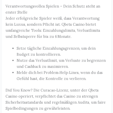
Verantwortungsvolles Spielen – Dein Schutz steht an
erster Stelle
Jeder erfolgreiche Spieler weiß, dass Verantwortung
kein Luxus, sondern Pflicht ist. Qbets Casino bietet
umfangreiche Tools: Einzahlungslimits, Verlustlimits
und Selbstsperre für bis zu 6 Monate.
Setze tägliche Einzahlungsgrenzen, um dein
Budget zu kontrollieren.
Nutze das Verlustlimit, um Verluste zu begrenzen
und Cashback zu maximieren.
Melde dich bei Problem‑Help‑Lines, wenn du das
Gefühl hast, die Kontrolle zu verlieren.
Did You Know? Die Curacao‑Lizenz, unter der Qbets
Casino operiert, verpflichtet das Casino zu strengen
Sicherheitsstandards und regelmäßigen Audits, um faire
Spielbedingungen zu gewährleisten.