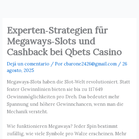
Ir
al
contenido
Experten‑Strategien für
Megaways‑Slots und
Cashback bei Qbets Casino
Dejá un comentario
/ Por
cbarone2426@gmail.com
/
26
agosto, 2025
Megaways‑Slots haben die Slot‑Welt revolutioniert. Statt
fester Gewinnlinien bieten sie bis zu 117 649
Gewinnmöglichkeiten pro Dreh. Das bedeutet mehr
Spannung und höhere Gewinnchancen, wenn man die
Mechanik versteht.
Wie funktionieren Megaways? Jeder Spin bestimmt
zufällig, wie viele Symbole pro Walze erscheinen. Mehr