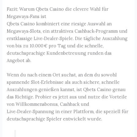
Fazit: Warum Qbets Casino die clevere Wahl für
Megaways‑Fans ist
Qbets Casino kombiniert eine riesige Auswahl an
Megaways‑Slots, ein attraktives Cashback‑Programm und
erstklassige Live‑Dealer‑Spiele. Die tägliche Auszahlung
von bis zu 10.000 € pro Tag und die schnelle,
deutschsprachige Kundenbetreuung runden das
Angebot ab.
Wenn du nach einem Ort suchst, an dem du sowohl
spannende Slot‑Erlebnisse als auch sichere, schnelle
Auszahlungen genießen kannst, ist Qbets Casino genau
das Richtige. Probier es jetzt aus und nutze die Vorteile
von Willkommensbonus, Cashback und
Live‑Dealer‑Spannung in einer Plattform, die speziell für
deutschsprachige Spieler entwickelt wurde.