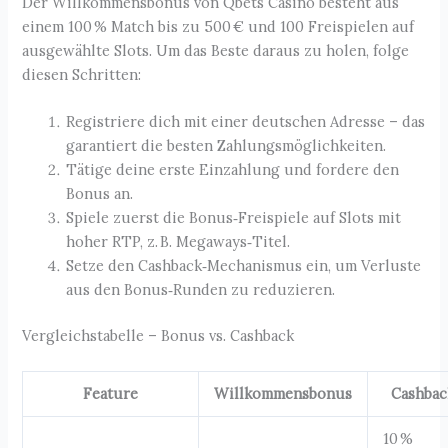
Der Willkommensbonus von Qbets Casino besteht aus
einem 100 % Match bis zu 500 € und 100 Freispielen auf
ausgewählte Slots. Um das Beste daraus zu holen, folge
diesen Schritten:
Registriere dich mit einer deutschen Adresse – das
garantiert die besten Zahlungsmöglichkeiten.
Tätige deine erste Einzahlung und fordere den
Bonus an.
Spiele zuerst die Bonus‑Freispiele auf Slots mit
hoher RTP, z. B. Megaways‑Titel.
Setze den Cashback‑Mechanismus ein, um Verluste
aus den Bonus‑Runden zu reduzieren.
Vergleichstabelle – Bonus vs. Cashback
Feature
Willkommensbonus
Cashbac
10 %