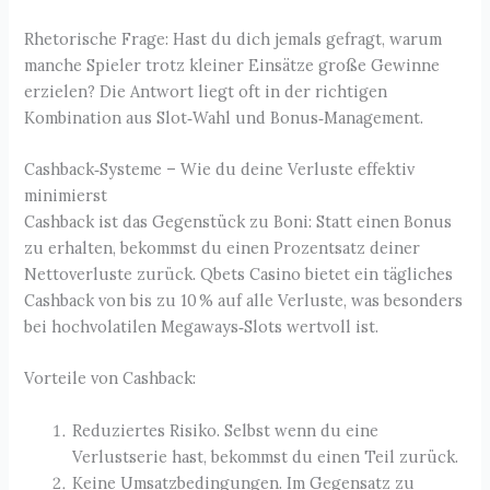
Rhetorische Frage: Hast du dich jemals gefragt, warum
manche Spieler trotz kleiner Einsätze große Gewinne
erzielen? Die Antwort liegt oft in der richtigen
Kombination aus Slot‑Wahl und Bonus‑Management.
Cashback‑Systeme – Wie du deine Verluste effektiv
minimierst
Cashback ist das Gegenstück zu Boni: Statt einen Bonus
zu erhalten, bekommst du einen Prozentsatz deiner
Nettoverluste zurück. Qbets Casino bietet ein tägliches
Cashback von bis zu 10 % auf alle Verluste, was besonders
bei hochvolatilen Megaways‑Slots wertvoll ist.
Vorteile von Cashback:
Reduziertes Risiko. Selbst wenn du eine
Verlustserie hast, bekommst du einen Teil zurück.
Keine Umsatzbedingungen. Im Gegensatz zu