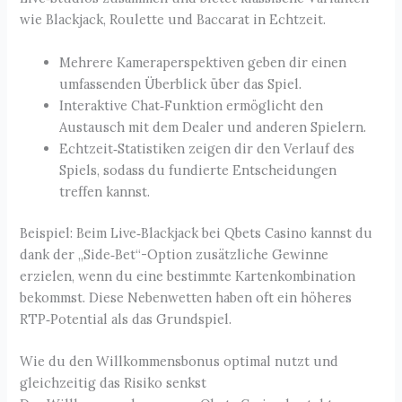
wie Blackjack, Roulette und Baccarat in Echtzeit.
Mehrere Kameraperspektiven geben dir einen
umfassenden Überblick über das Spiel.
Interaktive Chat‑Funktion ermöglicht den
Austausch mit dem Dealer und anderen Spielern.
Echtzeit‑Statistiken zeigen dir den Verlauf des
Spiels, sodass du fundierte Entscheidungen
treffen kannst.
Beispiel: Beim Live‑Blackjack bei Qbets Casino kannst du
dank der „Side‑Bet“-Option zusätzliche Gewinne
erzielen, wenn du eine bestimmte Kartenkombination
bekommst. Diese Nebenwetten haben oft ein höheres
RTP‑Potential als das Grundspiel.
Wie du den Willkommensbonus optimal nutzt und
gleichzeitig das Risiko senkst