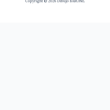
Copyright © 2026 Dibujo BARONE