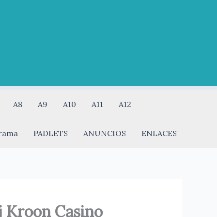
A8
A9
A10
A11
A12
rama
PADLETS
ANUNCIOS
ENLACES
j Kroon Casino