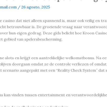
mail.com
/
26 agosto, 2025
 casino dat niet alleen spannend is, maar ook veilig en tr
 echt betrouwbaar is. De groeiende vraag naar verantwoorde
over hun eigen gedrag. Deze gids belicht hoe Kroon Casin
et gebied van spelersbescherming.
ine slots en krijgt een aantrekkelijke welkomstbonus. Na ee
s blijven doorgaan omdat ze de controle verliezen of omda
dit scenario aangepakt met een “Reality Check System” da
ns kan vinden tussen entertainment en verantwoordelijkhe