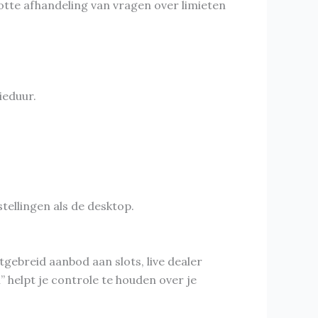
otte afhandeling van vragen over limieten
ieduur.
tellingen als de desktop.
tgebreid aanbod aan slots, live dealer
” helpt je controle te houden over je