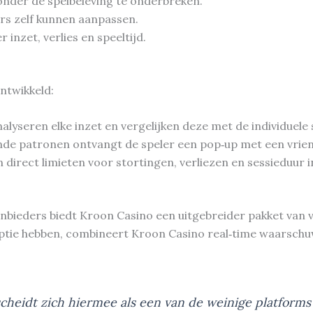
nder de spelbeleving te onderbreken.
lers zelf kunnen aanpassen.
nzet, verlies en speeltijd.
ntwikkeld:
lyseren elke inzet en vergelijken deze met de individuele
ende patronen ontvangt de speler een pop‑up met een vrien
 direct limieten voor stortingen, verliezen en sessieduur i
nbieders biedt Kroon Casino een uitgebreider pakket van 
optie hebben, combineert Kroon Casino real‑time waarschuw
cheidt zich hiermee als een van de weinige platforms 