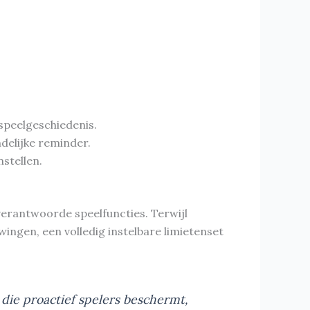
 speelgeschiedenis.
delijke reminder.
nstellen.
verantwoorde speelfuncties. Terwijl
ingen, een volledig instelbare limietenset
die proactief spelers beschermt,