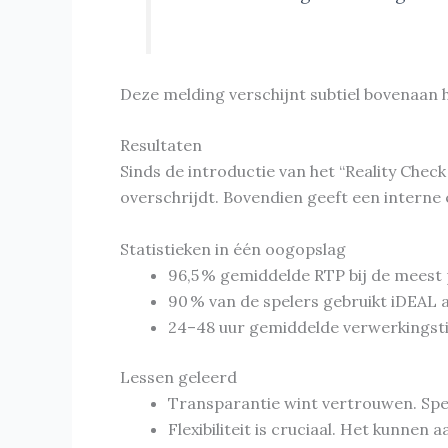
Deze melding verschijnt subtiel bovenaan 
Resultaten
Sinds de introductie van het “Reality Chec
overschrijdt. Bovendien geeft een interne e
Statistieken in één oogopslag
96,5 % gemiddelde RTP bij de meest p
90 % van de spelers gebruikt iDEAL 
24–48 uur gemiddelde verwerkingstij
Lessen geleerd
Transparantie wint vertrouwen. Spe
Flexibiliteit is cruciaal. Het kunnen